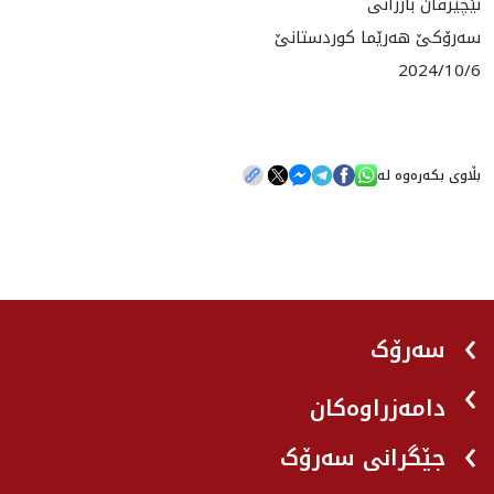
نێچيرڤان بارزانى
سه‌رۆكێ هه‌رێما كوردستانێ
2024/10/6
بڵاوی بکەرەوە لە
سەرۆک
دامەزراوەکان
جێگرانی سه‌رۆک