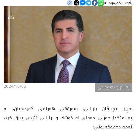
بڵاوی بکەرەوە لە
هه‌واڵ
گەلەری
2024/10/06
پەیام و پەیوەندی
به‌ڕێز نێچيرڤان بارزانى، سه‌رۆكى هه‌رێمى كوردستان، له‌
په‌يامێكدا جه‌ژنى جه‌ماى له‌ خوشك و برايانى ئێزدى پيرۆز كرد،
ئه‌مه‌ ده‌قه‌كه‌يه‌تى: