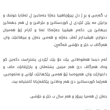
ب گه‌رمى و پڕ ژ دل پيرۆزباهييا جه‌ژنا جه‌مايێ ل ته‌ڤايا خوشك و
برايێن مه‌ يێن ئێزدى ل كوردستانێ و عێراقێ و ل هه‌ر جهه‌كێ
جيهانێ بن، دكه‌م. هيڤييا جه‌ژنه‌كا ته‌نا و ئارام ژبۆ هه‌ميان
دخوازم، هيڤيدارم ئه‌ڤ جه‌ژنه‌ و هه‌مى جه‌ژن و بيرهاتنێت وان،
هه‌رگاڤ ب خێر و خۆشى ڤه‌گه‌ڕن.
ئه‌م ديسا هه‌ڤوه‌لاتى يێت خۆ يێت ئێزدى پشتڕاست دكه‌ين كو
وه‌ك هه‌رگاڤ دێ هه‌ر مينين پشته‌ڤان و پارێزڤانێت ماف و
داخوازێت وان، هه‌روه‌سا ژبۆ هه‌مى پێكهاتێت ئۆلى و نه‌ته‌وه‌يى،
هه‌رێما كوردستانێ دێ هه‌ر وه‌لاتێ پێكڤه‌ژيانا ئاشتيانه‌ بيت.
جه‌ژن ل هه‌ميا پيرۆز و هه‌ر سال ب خێر و خۆشى.