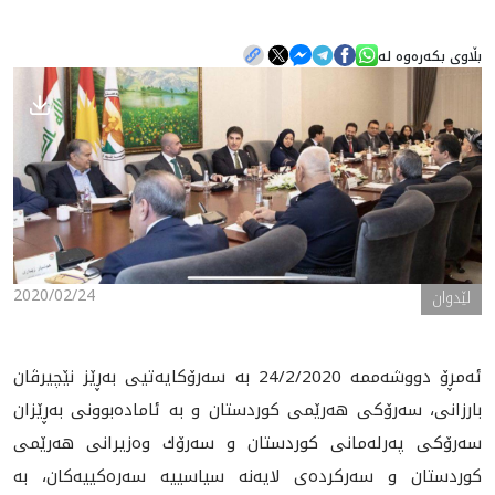
بڵاوی بکەرەوە لە
هه‌واڵ
گەلەری
2020/02/24
لێدوان
ئه‌مڕۆ دووشه‌ممه‌ 24/2/2020 به‌ سه‌رۆكايه‌تيى به‌ڕێز نێچيرڤان
بارزانى، سه‌رۆكى هه‌رێمى كوردستان و به‌ ئاماده‌بوونى به‌ڕێزان
سه‌رۆكى په‌رله‌مانى كوردستان و سه‌رۆك وه‌زيرانى هه‌رێمى
كوردستان و سه‌ركرده‌ى لايه‌نه‌ سياسييه سه‌ره‌كييه‌كان، به‌