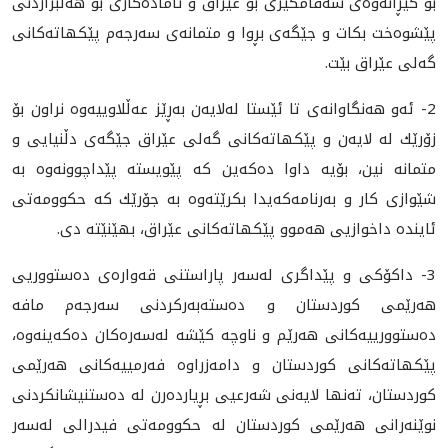
بۆ گێڕانه‌وه‌ى سه‌قامگيرى بۆ عێراق و ئاماده‌كارى بۆ هه‌ڵبژاردنى
پێشوه‌خت بكات و جێگه‌ى بڕوا و متمانه‌ى سه‌رجه‌م پێكهاته‌كانى
گه‌لى عێراق بێت.
2- ئه‌و هه‌نگاوانه‌ى تا ئێستا له‌لايه‌ن به‌ڕێز عه‌ڵلاوييه‌وه‌ نراون بۆ
زۆرێك له لايه‌ن و پێكهاته‌كانى گه‌لى عێراق جێگه‌ى دڵنيايى و
متمانه‌ نين، بۆيه‌ داوا ده‌كه‌ين كه‌ پێويسته‌ پێداچوونه‌وه‌ به‌
شێوازى كار و به‌رنامه‌كه‌يدا بكرێته‌وه‌ به‌ جۆرێك كه‌ حكوومه‌تى
ئاينده‌ داخوازيى هه‌موو پێكهاته‌كانى عێراق، بهێنێته‌ دى.
3- داكۆكى و پێداگرى له‌سه‌ر پاراستنى قه‌واره‌ى ده‌ستووريى
هه‌رێمى كوردستان و ده‌سته‌به‌ركردنى سه‌رجه‌م مافه‌
ده‌ستوورييه‌كانى هه‌رێم و ناوچه‌ كێشه‌ له‌سه‌ره‌كان ده‌كه‌ينه‌وه‌‌،
پێكهاته‌كانى كوردستان و دامه‌زراوه‌ فه‌رمييه‌كانى هه‌رێمى
كوردستان، ته‌نها لايه‌نى شه‌رعيى بڕيارده‌رن له‌ ده‌ستنيشانكردنى
نوێنه‌رانى هه‌رێمى كوردستان له‌ حكوومه‌تى فيدرالى له‌سه‌ر