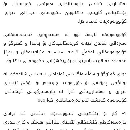
به‌شداريى شاندى دانوستانكارى هه‌رێمى كوردستان بۆ
پێكهێنانى كابينه‌ى داهاتووى حكوومه‌تى فيدرالى عێراق،
كۆبوونه‌وه‌يه‌ك ئه‌نجام درا.
كۆبوونه‌وه‌كه‌ تايبه‌ت بوو به‌ خستنه‌ڕووى ده‌ره‌نجامه‌كانى
سه‌ردانى شاندى لايه‌نه‌ كوردستانييه‌كان بۆ به‌غدا و گفتوگۆ و
كۆبوونه‌وه‌كانى له‌گه‌ڵ لايه‌نه‌ سياسييه‌ عێراقييه‌كان و به‌ڕێز
محه‌مه‌د عه‌للاوى، ڕاسپێردراو بۆ پێكهێنانى حكوومه‌تى داهاتوو.
دواى گفتوگۆ و هه‌ڵسه‌نگاندنى ئه‌نجامى سه‌ردانى شانده‌كه‌، له‌
ڕوانگه‌ى په‌رۆشى بۆ دۆزينه‌وه‌ى چاره‌سه‌ر بۆ دۆخى ئێستاى
عێراق و به‌شدارييه‌كى كارا له‌ چاره‌سه‌ركردنى كێشه‌كان،
كۆبوونه‌وه‌ گه‌يشته‌ ئه‌م ده‌ره‌نجامانه‌ى خواره‌وه‌:
1- كار بۆ پێكهێنانى حكوومه‌تێك ده‌كه‌ين كه‌ تواناى
چاره‌سه‌ركردنى كێشه‌كانى ئێستاى عێراقى هه‌بێت و كارى جددى