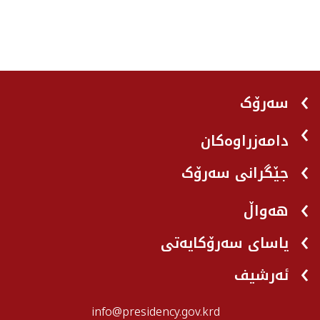
سەرۆک
دامەزراوەکان
جێگرانی سه‌رۆک
هه‌واڵ
یاسای سەرۆکایەتی
ئەرشیف
info@presidency.gov.krd