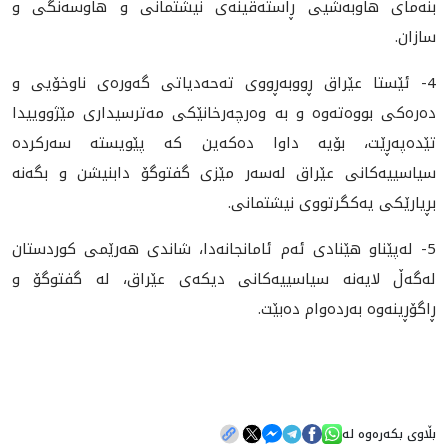
بنه‌ماى هاوبه‌شيى ڕاسته‌قينه‌ى نيشتمانى و هاوسه‌نگى و
سازان.
4- ئێستا عێراق ڕووبه‌ڕووى ته‌حه‌دياتى گه‌وره‌ى ناوخۆيى و
ده‌ره‌كى بووه‌ته‌وه‌ و به‌ وه‌رچه‌رخانێكى مه‌ترسيدارى مێژووييدا
تێده‌په‌ڕێت، بۆيه‌ داوا ده‌كه‌ين كه‌ پێويسته‌ سه‌ركرده‌
سياسييه‌كانى عێراق له‌سه‌ر مێزى گفتوگۆ دابنيشن و بگه‌نه‌
بڕيارێكى يه‌كگرتووى نيشتمانى.
5- له‌پێناو هێنادى ئه‌م ئامانجانه‌دا، شاندى هه‌رێمى كوردستان
له‌گه‌ڵ لايه‌نه‌ سياسييه‌كانى ديكه‌ى عێراق، له‌ گفتوگۆ و
ڕاگۆڕينه‌وه‌ به‌رده‌وام ده‌بێت.
بڵاوی بکەرەوە لە