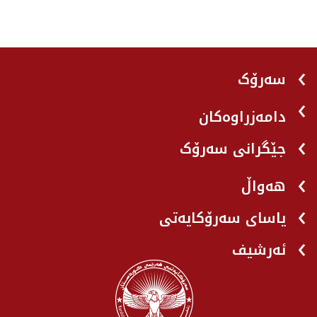
سەرۆک
دامەزراوەکان
جێگرانی سه‌رۆک
هه‌واڵ
یاسای سەرۆکایەتی
ئەرشیف