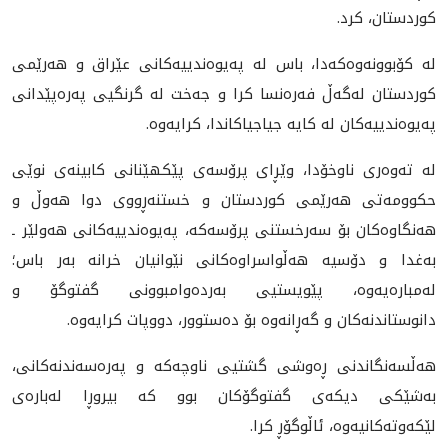
کوردستان، کرد.
لە کۆبوونەوەکەدا، باس لە په‌يوه‌ندييه‌كانى عێراق و هەرێمی
کوردستان لەگەڵ فەرەنسا کرا و جەخت لە گرنگیی پەرەپێدانی
پەیوەندییەکان لە کایە جیاجیاکاندا، کرایەوە.
لە تەوەری ناوخۆدا، وێڕای پرۆسەی پێکهێنانی کابینەی نوێی
حکوومەتی هەرێمی کوردستان و خستنەڕووی دوا هەوڵ و
هەنگاوەکان بۆ سەرخستنی پرۆسەکە، پەیوەندییەکانی هەولێر ـ
بەغدا و دۆسیە هەڵواسراوەکانی نێوانیان خرانە بەر باس؛
لەمبارەیەوە، پێویستیی بەردەوامبوونی گفتوگۆ و
دانوستاندنەکان و گەڕانەوە بۆ دەستوور، دووپات کرایەوە.
هەڵسەنگاندنی ڕەوشی گشتیی ناوچەکە و پەرەسەندنەکانی،
بەشێکی دیکەی گفتوگۆکان بوو کە بیروڕا لەبارەی
لێکەوتەکانیەوە، ئاڵوگۆڕ کرا.