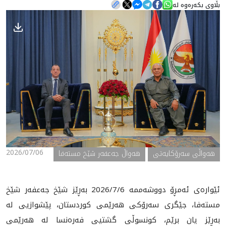
بڵاوی بکەرەوە لە
هه‌واڵ
گەلەری
2026/07/06
ھەواڵی سەرۆکایەتی
هەواڵ جەعفەر شێخ مستەفا
ئێوارەی ئەمڕۆ دووشەممە 2026/7/6 بەڕێز شێخ جەعفەر شێخ
مستەفا، جێگری سەرۆکی هەرێمی کوردستان، پێشوازیی لە
بەڕێز یان برێم، کونسوڵی گشتیی فەرەنسا لە هەرێمی