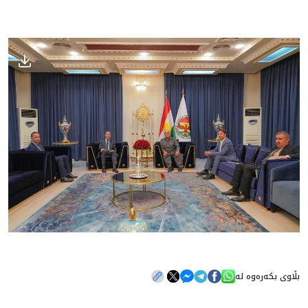
بڵاوی بکەرەوە لە