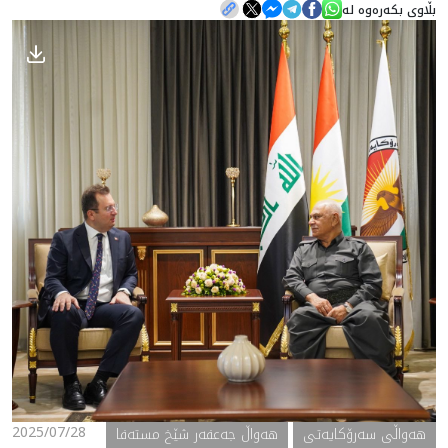
بڵاوی بکەرەوە لە
هه‌واڵ
گەلەری
2025/07/28
ھەواڵی سەرۆکایەتی
هەواڵ جەعفەر شێخ مستەفا