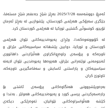
ئەمڕۆ دووشەممە 2025/7/28 بەڕێز شێخ جەعفەر شێخ مستەفا،
جێگری سەرۆکی هەرێمی کوردستان، پێشوازیی لە بەڕێز ئەرمان
تۆپچو، کونسوڵی گشتیی تورکیا لە هەرێمی کوردستان کرد.
لە کۆبوونەوەکەدا، وێڕای پەیوەندییەکانی نێوان هەرێمی
کوردستان و تورکیا، دوایین پێشهاتە سیاسییەکانی عێراق و
ناوچەکە و پرۆسەی چاوەڕوانکراوی هەڵبژاردنی داهاتووی
ئەنجومەنی نوێنەرانی عێراق، هەروەها پەیوەندیی نێوان لایەنە
سیاسییەکان و پاراستنی ئاسايش و سەقامگیریی ناوچەکە،
تاوتوێ کران.
بەرەوپێشچوونی هەنگاوەکانی پرۆسەی ئاشتی بۆ
چارەسەرکردنی پرسی کورد و پەیوەندییەکانی هەولێر ـ بەغدا و
کێشە هەڵواسراوەکانی نێوانیان، تەوەرێکی دیکەی