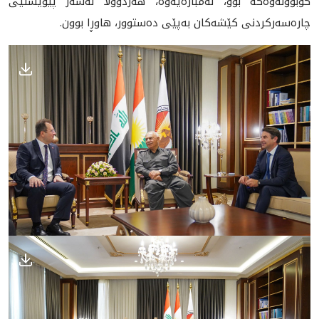
کۆبوونەوەکە بوو، لەمبارەیەوە، هەردوولا لەسەر پێویستیی
چارەسەرکردنی کێشەکان بەپێی دەستوور، هاوڕا بوون.