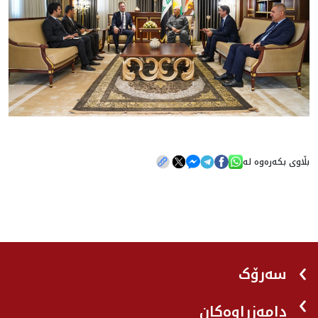
بڵاوی بکەرەوە لە
سەرۆک
دامەزراوەکان