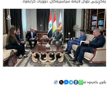
یەکڕیزیی نێوان لایەنە سیاسییەکان، دووپات کرایەوە.
بڵاوی بکەرەوە لە