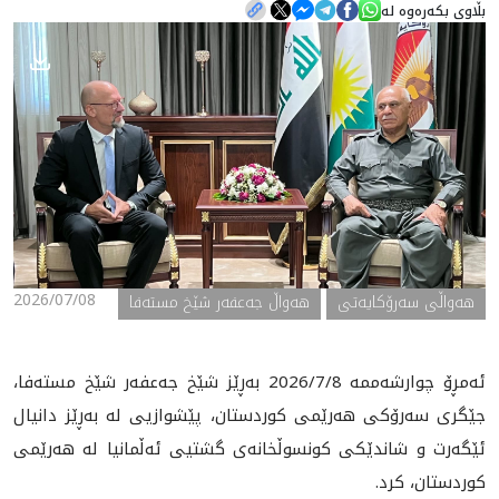
بڵاوی بکەرەوە لە
هه‌واڵ
گەلەری
2026/07/08
ھەواڵی سەرۆکایەتی
هەواڵ جەعفەر شێخ مستەفا
ئەمڕۆ چوارشەممە 2026/7/8 بەڕێز شێخ جەعفەر شێخ مستەفا،
جێگری سەرۆکی ‏ھەرێمی کوردستان، پێشوازیی‌ له‌ بەڕێز دانیال
ئێگەرت و شاندێکی کونسوڵخانەی گشتیی ئەڵمانیا لە هەرێمی
کوردستان، کرد.