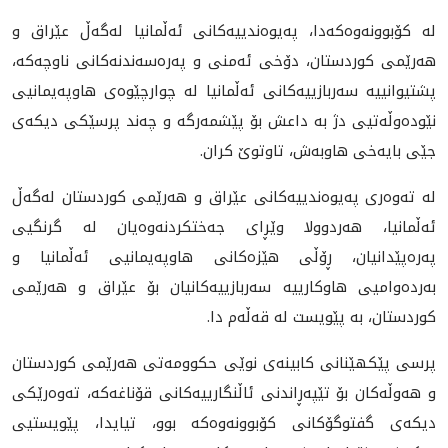
لە کۆبوونەوەکەدا، ‌پەیوەندییەكانى ئەڵمانیا لەگەڵ عێراق و
هەرێمی کوردستان، دۆخی ئەمنی و پەرەسەندنەکانی ناوچەکە،
پشتیوانییە سەربازییەکانی ئەڵمانیا لە چوارچێوەی هاوپەیمانیی
نێودەوڵەتیی دژ بە داعش بۆ پێشمەرگە و چەند پرسێکی دیکەی
جێی بایەخی هاوبەش، تاوتوێ کران.
لە تەوەری پەیوەندییەکانی عێراق و هەرێمی کوردستان لەگەڵ
ئەڵمانیا، هەردوولا وێڕای جەختکردنەوەیان لە گرنگیی
پەرەپێدانیان، ڕۆڵی هێزەکانی هاوپەیمانیی ئەڵمانیا و
بەردەوامیی هاوکارییە سەربازییەکانیان بۆ عێراق و هەرێمی
کوردستان، بە پێویست لە قەڵەم دا.
پرسی پێکهێنانی کابینەی نوێی حکوومەتی هەرێمی کوردستان
و هەوڵەکان بۆ تێپەڕاندنی ئاڵنگارییەکانی قۆناغەکە، تەوەرێکی
دیکەی گفتوگۆکانی کۆبوونەوەکە بوو، تیایدا، پێویستیی