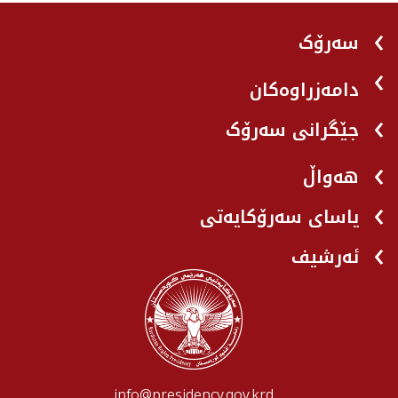
سەرۆک
دامەزراوەکان
جێگرانی سه‌رۆک
هه‌واڵ
یاسای سەرۆکایەتی
ئەرشیف
info@presidency.gov.krd