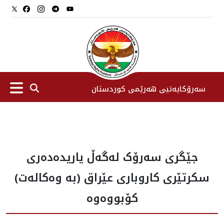
سەرۆکایەتیی هەرێمی کوردستان
سەرۆك
جێگری سەرۆک لەگەڵ یاریدەدەری
جێگرانی سه‌رۆک
سکرتێری کاروباری عێراق (بە وەکالەت)
ستافی سەرۆکایەتی
کۆبووەوە
دامەزراوەکان