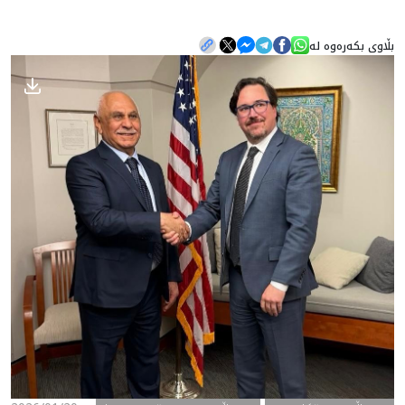
بڵاوی بکەرەوە لە
هه‌واڵ
گەلەری