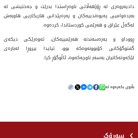
دادپەروەری لە ڕۆژهەڵاتی ناوەڕاستدا بدرێت و جەختیشی لە
بەردەوامیی پەیوەندییەکان و پەرەپێدانی هاریکاریی هاوبەش
لەگەڵ عێراق و هەرێمی کوردستاندا، کردەوە.
ڕووداو و پەرەسەندنە هەرێمییەکان، تەوەرێکی دیکەی
گفتوگۆکانی کۆبوونەوەکە بوو، تیایدا بیروڕا لەبارەی
لێکەوتەکانیان بەسەر ناوچەکەوە، ئاڵوگۆڕ کرا.
بڵاوی بکەرەوە لە
سەرۆک