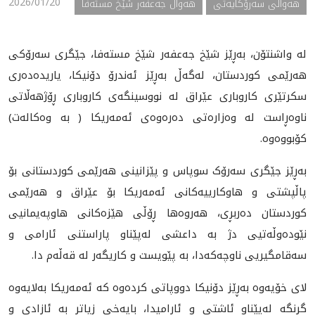
2026/01/20
ھەواڵی سەرۆکایەتی
هەواڵ جەعفەر شێخ مستەفا
لە واشنتۆن، بەڕێز شێخ جەعفەر شێخ مستەفا، جێگری سەرۆکی
هەرێمی کوردستان، لەگەڵ بەڕێز ئەندرۆ دۆنیکا، یاریدەدەری
سکرتێری کاروباری عێراق لە نووسینگەی کاروباری ڕۆژهەڵاتی
ناوەڕاست لە وەزارەتی دەرەوەی ئەمەریکا ( بە وەکالەت)
کۆبووەوە.
بەڕێز جێگری سەرۆک سوپاس و پێزانینی هەرێمی کوردستانی بۆ
پاڵپشتی و هاوکارییەکانی ئەمەریکا بۆ عێراق و هەرێمی
کوردستان دەربڕی، هەروەها ڕۆڵی هێزەکانی هاوپەیمانیی
نێودەوڵەتیی دژ بە داعشی لەپێناو پاراستنی ئارامی و
سەقامگیریی ناوچەکەدا، بە پێویست و کاریگەر لە قەڵەم دا.
لای خۆیەوە بەڕێز دۆنیکا دووپاتی کردەوە کە ئەمەریکا بەلایەوە
گرنگە لەپێناو ئاشتی و ئارامیدا، بایەخی زیاتر بە ئازادی و