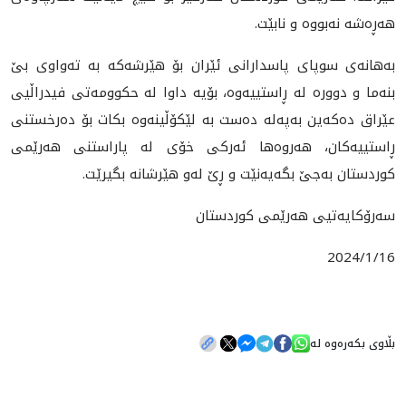
هه‌ڕه‌شه‌ نه‌بووه‌ و نابێت.
به‌هانه‌ى سوپاى پاسدارانى ئێران بۆ هێرشه‌كه‌ به‌ ته‌واوى بێ
بنه‌ما و دووره‌ له‌ ڕاستييه‌وه‌، بۆيه‌ داوا له‌ حكوومه‌تى فيدراڵيى
عێراق ده‌كه‌ين به‌په‌له‌ ده‌ست به‌ لێكۆڵينه‌وه‌ بكات بۆ ده‌رخستنى
ڕاستييه‌كان، هه‌روه‌ها ئه‌ركى خۆى له‌ پاراستنى هه‌رێمى
كوردستان به‌جێ بگه‌يه‌نێت و ڕێ له‌و هێرشانه‌ بگيرێت.
سه‌رۆكايه‌تيى هه‌رێمى كوردستان
2024/1/16
بڵاوی بکەرەوە لە