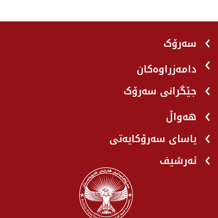
سەرۆک
دامەزراوەکان
جێگرانی سه‌رۆک
هه‌واڵ
یاسای سەرۆکایەتی
ئەرشیف