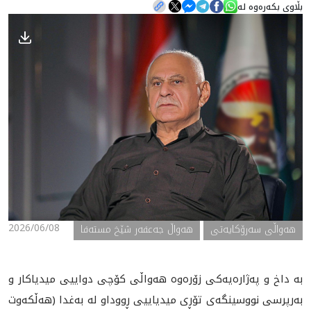
بڵاوی بکەرەوە لە
هه‌واڵ
گەلەری
2026/06/08
ھەواڵی سەرۆکایەتی
هەواڵ جەعفەر شێخ مستەفا
بە داخ و پەژارەیەکی زۆرەوە هەواڵی کۆچی دواییی میدیاکار و
بەرپرسی نووسینگەی تۆڕی میدیاییی ڕووداو لە بەغدا (هەڵکەوت