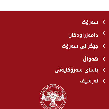
سەرۆک
دامەزراوەکان
جێگرانی سه‌رۆک
هه‌واڵ
یاسای سەرۆکایەتی
ئەرشیف