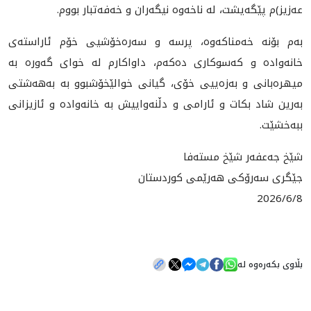
عەزیز)م پێگەیشت، لە ناخەوە نیگەران و خەفەتبار بووم.
بەم بۆنە خەمناکەوە، پرسە و سەرەخۆشیی خۆم ئاراستەی
خانەوادە و کەسوکاری دەکەم، داواکارم لە خوای گەورە بە
میهرەبانی و بەزەییی خۆی، گیانی خوالێخۆشبوو بە بەهەشتی
بەرین شاد بکات و ئارامی و دڵنەواییش بە خانەوادە و ئازیزانی
ببەخشێت.
شێخ جەعفەر شێخ مستەفا
جێگری سەرۆکی هەرێمی کوردستان
2026/6/8
بڵاوی بکەرەوە لە