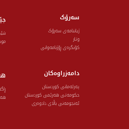
سەرۆک
جێ
ژیاننامەی سەرۆک
شێخ
وتار
موس
کۆنگرەی ڕۆژنامەوانی
دامەزراوەکان
هه
پەرلەمانی کوردستان
ڕاگە
حکومەتی هەرێمی کوردستان
هەو
ئەنجومەنی باڵای دادوەری