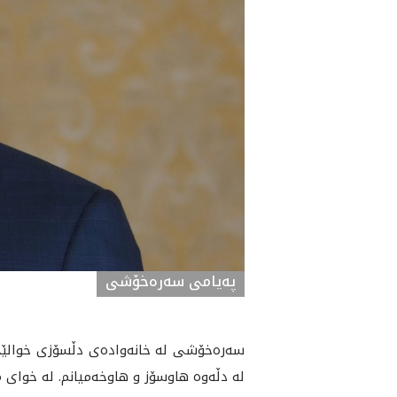
پەیامی سەرەخۆشی
سه‌ره‌خۆشى له‌ خانه‌واده‌ى دڵسۆزى خوالێخۆ
له‌ دڵه‌وه‌ هاوسۆز و هاوخه‌ميانم. له‌ خواى