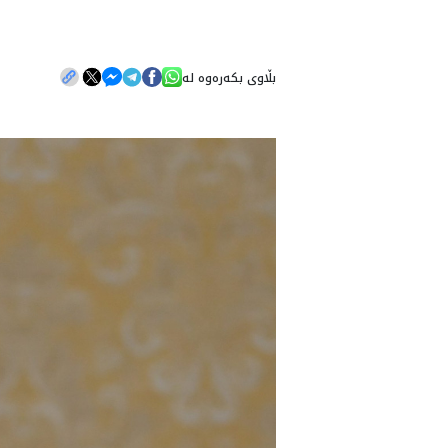
بڵاوی بکەرەوە لە