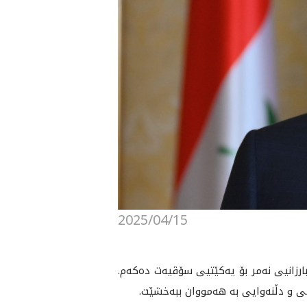
2025/04/15
زانيى نه‌مر بۆ يه‌كێتيى سۆڤيه‌ت ده‌كه‌م.
مى و دڵنه‌وايى به‌ هه‌مووان ببه‌خشێت.