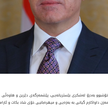
شبوو به‌درۆ له‌شكرى بێستريانه‌يى، پێشمه‌رگه‌ى دێرين و هاوه‌ڵى بار
 مه‌زن داواكارم گيانى به‌ به‌زه‌يى و ميهره‌بانيى خۆى شاد بكات و ئارا