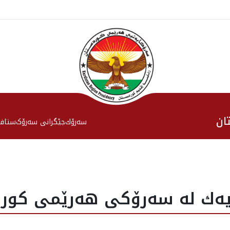
ان
سەرۆك
جێگرانی سه‌رۆک
ستاف
يه‌ك له‌ سه‌رۆكى هه‌رێمى كورد