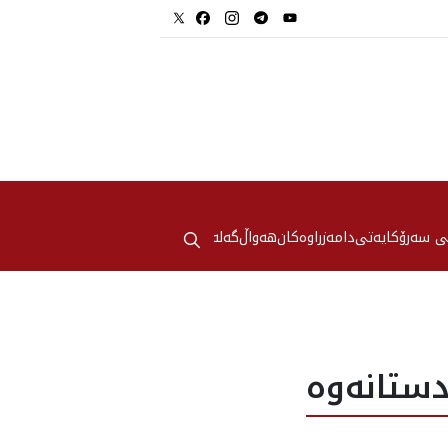
⚲
ی سەرۆکایەتی
دامەزراوەکان
هه‌واڵ
گەلەری
ستانه‌وه‌