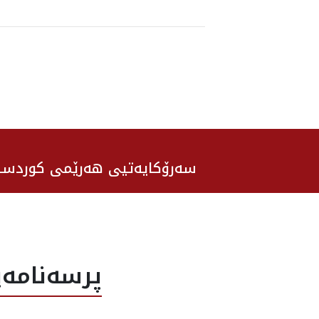
سەرۆکایەتیی هەرێمی کوردست
پرسه‌نامه‌