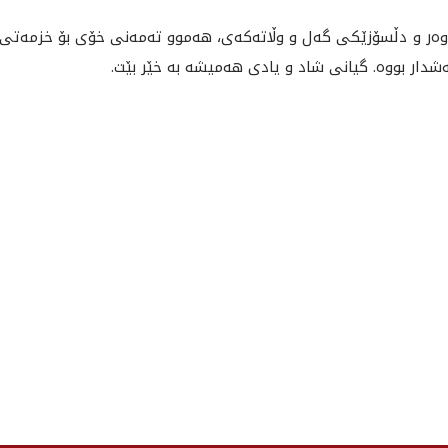
وه‌ر و دڵسۆزێكى گه‌ل و وڵاته‌كه‌ى، هه‌موو ته‌مه‌نى خۆى بۆ خزمه‌تى ك
‌شدار بووه‌. گيانى شاد و يادی هه‌ميشه‌ به‌ خێر بێت.