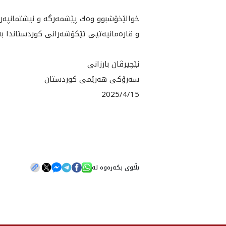
خوالێخۆشبوو وه‌ك پێشمه‌رگه‌ و نيشتمانپه‌ر
و قاره‌مانيه‌تيى تێكۆشه‌رانى كوردستاندا به
نێچيرڤان بارزانى
سه‌رۆكى هه‌رێمى كوردستان
2025/4/15
بڵاوی بکەرەوە لە