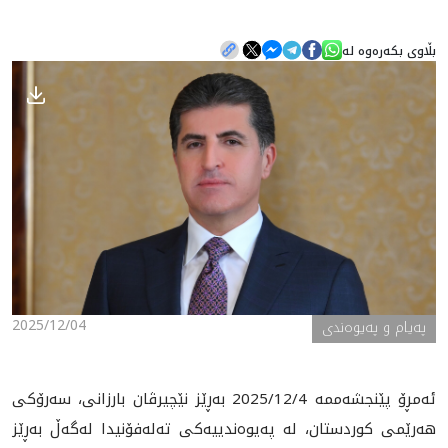
بڵاوی بکەرەوە لە
هه‌واڵ
گەلەری
2025/12/04
پەیام و پەیوەندی
ئه‌مڕۆ پێنجشەممە 2025/12/4 به‌ڕێز نێچيرڤان بارزانى، سه‌رۆكى
هه‌رێمى كوردستان، له‌ په‌يوه‌ندييه‌كى ته‌له‌فۆنيدا له‌گه‌ڵ به‌ڕێز