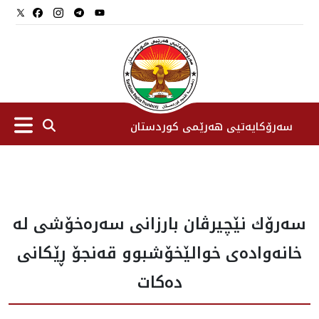
سەرۆکایەتیی هەرێمی کوردستان
سەرۆك
سەرۆك نێچيرڤان بارزانى سه‌ره‌خۆشى له‌
جێگرانی سه‌رۆک
خانەوادەی خوالێخۆشبوو قەنجۆ ڕێكانی
ستافی سەرۆکایەتی
دەكات
دامەزراوەکان