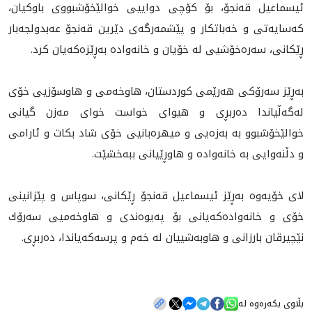
ئیسماعیل قەنجۆ، بۆ كۆچى دواييى خوالێخۆشبووی باوكیان،
كەسایەتی و خەباتكار و پێشمەرگەی دێرین قەنجۆ عه‌بدولجه‌بار
ڕێكانی، سه‌ره‌خۆشيى له‌ خۆيان و خانه‌واده‌ به‌ڕێزەكەيان كرد.
به‌ڕێز سه‌رۆكى هه‌رێمى كوردستان، هاوخه‌مى و هاوسۆزیی خۆی
له‌گه‌ڵیاندا ده‌ربڕی و هيواى خواست خواى مه‌زن گيانى
خوالێخۆشبوو به‌ به‌زه‌يى و ميهره‌بانيى خۆى شاد بكات و ئارامى
و دڵنه‌وايى به‌ خانەوادە و هاوڕێیانی ببه‌خشێت.
لاى خۆيه‌وه‌ به‌ڕێز ئیسماعیل قەنجۆ ڕێکانی، سوپاس و پێزانينى
خۆى و خانەواده‌‌كه‌يانى بۆ په‌يوه‌ندى و هاوخه‌ميى سه‌رۆك
نێچيرڤان بارزانى و هاوبه‌شييان له‌ خه‌م و پرسه‌كه‌ياندا، ده‌ربڕى.
بڵاوی بکەرەوە لە