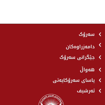
سەرۆک
دامەزراوەکان
جێگرانی سه‌رۆک
هه‌واڵ
یاسای سەرۆکایەتی
ئەرشیف