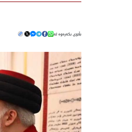
بڵاوی بکەرەوە لە