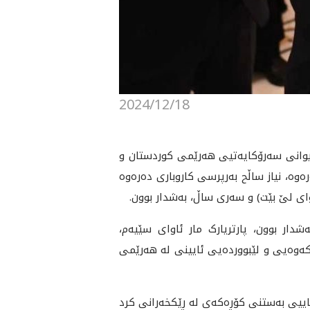
2024/12/18
یری، سەرۆکی دیوانی سەرۆکایەتیی هەرێمی کوردستان و
ە، نیاز ساڵح بەرپرسی کاروباری دەرەوە
ی لێ بێت) و سەری ساڵ، بەشدار بوون.
ەشدار بوون، پارتریارک مار ئاوای سێیەم،
کەوەیی و لێبووردەیی ئایینی لە هەرێمی
اییی بەستنی کۆڕەکەی لە ڕێکخەرانی کرد