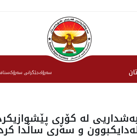
ان
سەرۆك
جێگرانی سه‌رۆک
ستاف
شداریی لە کۆڕی پێشوازیکرد
ەدایکبوون و سەری ساڵدا کرد