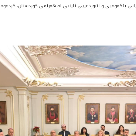
انی پێکەوەیی و لێبوردەییی ئاینیی لە هەرێمی کوردستان، کردەوە.