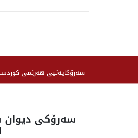
سەرۆکایەتیی هەرێمی کوردست
سەرۆکی دیوان بە
ل