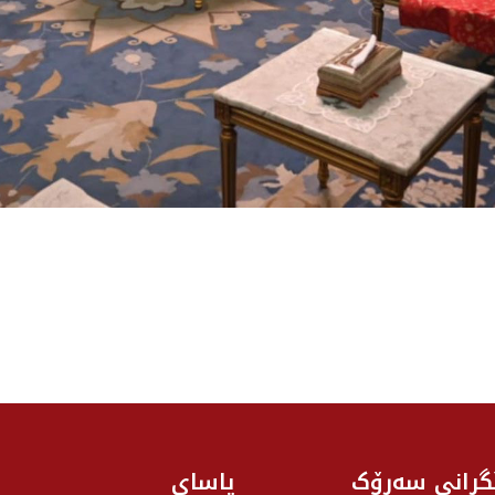
گرانی سه‌رۆک
یاسای