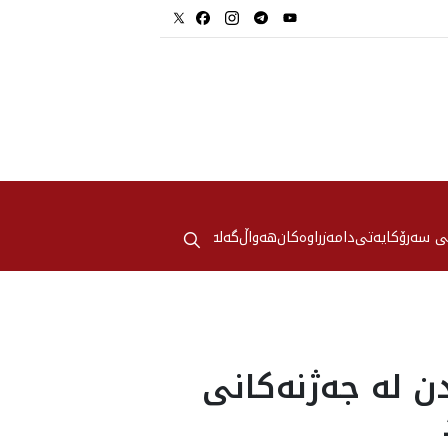
⚲
ی سەرۆکایەتی
دامەزراوەکان
هه‌واڵ
گەلەری
ن لە جەژنەکانی