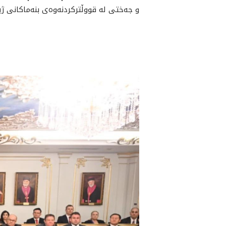
و جەختی لە قووڵترکردنەوەی بنەماکانی ژی