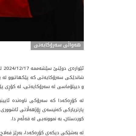
ھەواڵی سەرۆکایەتی
ئێو
شاندێکی سەرۆکایەتی کە پێکهاتبوو لە بە
و دیپلۆماسی لە سەرۆکایەتی، لە کۆڕی پێ
لە کۆڕەکەدا کە سەرۆکی ناوەندە ئایینییەک
پارتریارکی کەنیسەی ڕۆژهەڵاتی ئاشووری 
کوردستان، بە نموونەیی لە قەڵەم دا.
لە بەشێکی دیکەی کۆڕەکەدا، بەڕێز فەلاح