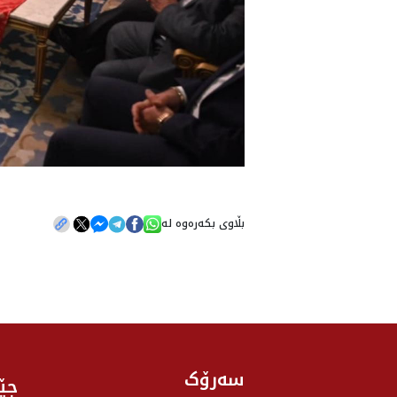
بڵاوی بکەرەوە لە
سەرۆک
جێ