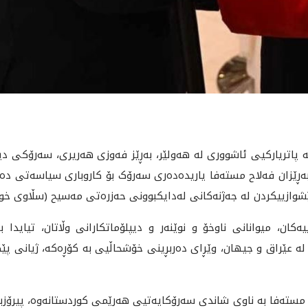
ارەی دوێنێ سێشەممە 2024/12/17 لە پاتریارکیی ئاشووری لە هەولێر، بەڕێز فەوزی هەر
ڕێزان فەلاح مستەفا یاریدەدەری سەرۆک بۆ کاروباری سیاسەتی دەرەو
شوازییکردن لە جەژنەکانی لەدایکبوونی حەزرەتی مەسیح (سڵاوی خوا
ان، میوانانی ناوخۆ و نوێنەر و دیپلۆماتکارانی وڵاتان، تیایدا ب
لە عێراق و جیهان، وێڕای دەربڕینی خۆشحاڵیی بە کۆڕەکە، ژیانی پێ
 مستەفا بە ناوی شاندی سەرۆکایەتیی هەرێمی کوردستانەوە، پیرۆزب