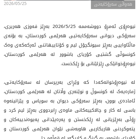
2026/05/25
ھەواڵی سەرۆکایەتی
نیوەڕۆی ئەمڕۆ دووشەممە 2026/5/25 بەڕێز فەوزی هەریری،
سەرۆکی دیوانی سەرۆکایەتیی هەرێمی کوردستان، بە بۆنەی
ماڵئاواییی بەڕێز سيونگچۆل ليم و کۆتاییهاتنی ئەرکەکەی وەک
کونسوڵی گشتیی کۆریای باشوور لە هەرێمی کوردستان،
نیوەڕۆخوانێکی ڕێزلێنانی بۆ ڕێکخست.
لە نیوەڕۆخوانەکەدا کە وێڕای بەرپرسان لە سەرۆکایەتی،
ژمارەیەک لە کونسوڵ و نوێنەری وڵاتان لە هەرێمی کوردستان،
ئامادەی بوون، بەڕێز سەرۆکی دیوان بە سوپاس و پێزانینەوە
باسی لە کار و چالاکییەکانی ماوەی ڕابردووی بەڕێز لیم کرد و
ڕۆڵی بەڕێزیانی لە ڕێکخستن و پەرەپێدانی پەیوەندییەکان و
پتەوکردنی هاریکاریی هاوبەشی نێوان هەرێمی کوردستان و
کۆریای باشوور، بە گرنگ و کاریگەر لە قەڵەم دا.