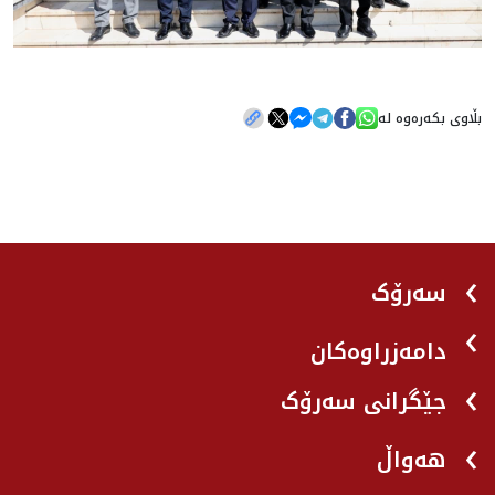
بڵاوی بکەرەوە لە
سەرۆک
دامەزراوەکان
جێگرانی سه‌رۆک
هه‌واڵ