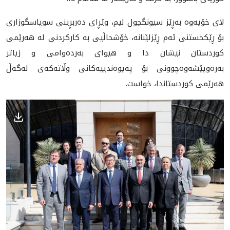
لای خۆیەوە بەڕێز سیونگچول لیم، وێڕای دەربڕینی سوپاسگوزاری
بۆ ڕێکخستنی ئەم ڕێزلێنانە، خۆشحاڵیی بە کارکردنی لە هەرێمی
کوردستان نیشان دا و هیوای بەردەوامی و زیاتر
بەرەوپێشەوەچوونی بۆ پەیوەندییەکانی وڵاتەکەی لەگەڵ
هەرێمی کوردستاندا، خواست.