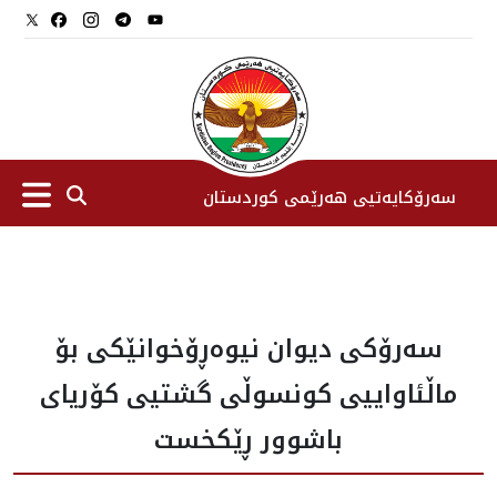
سەرۆکایەتیی هەرێمی کوردستان
سەرۆك
سەرۆکی دیوان نیوەڕۆخوانێکی بۆ
جێگرانی سه‌رۆک
ماڵئاواییی کونسوڵی گشتیی کۆریای
ستافی سەرۆکایەتی
باشوور ڕێکخست
دامەزراوەکان