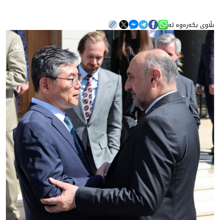
بڵاوی بکەرەوە لە
هه‌واڵ
گەلەری