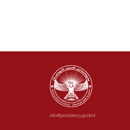
info@presidency.gov.krd