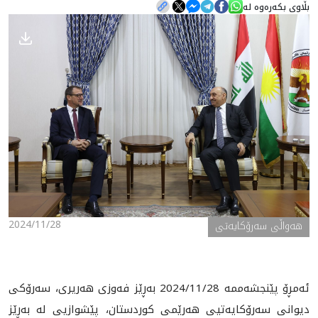
بڵاوی بکەرەوە لە
هه‌واڵ
گەلەری
2024/11/28
ھەواڵی سەرۆکایەتی
ئەمڕۆ پێنجشەممە 2024/11/28 بەڕێز فەوزی هەریری، سەرۆکی
دیوانی سەرۆکایەتیی هەرێمی کوردستان، پێشوازیی لە بەڕێز