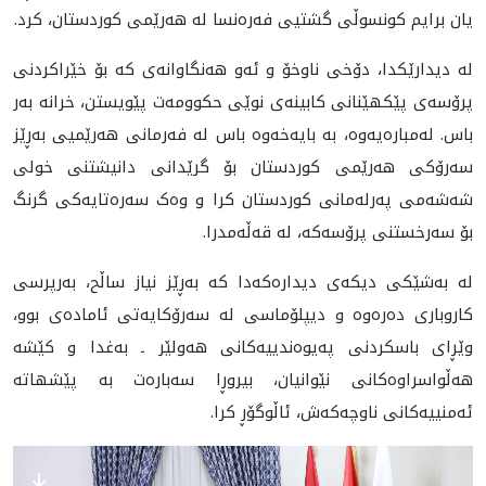
یان برایم کونسوڵی گشتیی فەرەنسا لە هەرێمی کوردستان، کرد.
لە دیدارێکدا، دۆخی ناوخۆ و ئەو هەنگاوانەی کە بۆ خێراکردنی
پرۆسەی پێکهێنانی کابینەی نوێی حکوومەت پێویستن، خرانە بەر
باس. لەمبارەیەوە، بە بایەخەوە باس لە فەرمانی هەرێمیی بەڕێز
سەرۆکی هەرێمی کوردستان بۆ گرێدانی دانیشتنی خولی
شەشەمی پەرلەمانی کوردستان کرا و وەک سەرەتایەکی گرنگ
بۆ سەرخستنی پرۆسەکە، لە قەڵەمدرا.
لە بەشێکی دیکەی دیدارەکەدا کە بەڕێز نیاز ساڵح، بەرپرسی
کاروباری دەرەوە و دیپلۆماسی لە سەرۆکایەتی ئامادەی بوو،
وێڕای باسکردنی پەیوەندییەکانی هەولێر ـ بەغدا و کێشە
هەڵواسراوەکانی نێوانیان، بیروڕا سەبارەت بە پێشهاتە
ئەمنییەکانی ناوچەکەش، ئاڵوگۆڕ کرا.