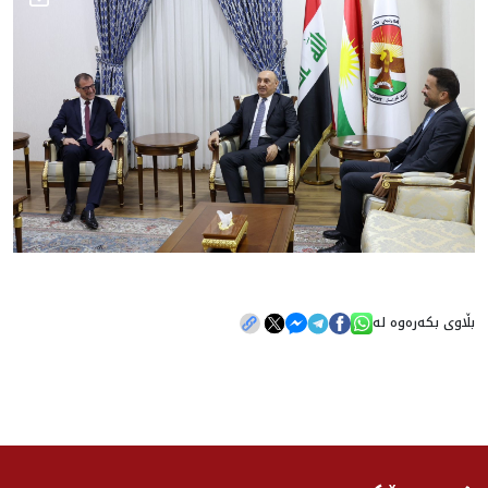
بڵاوی بکەرەوە لە