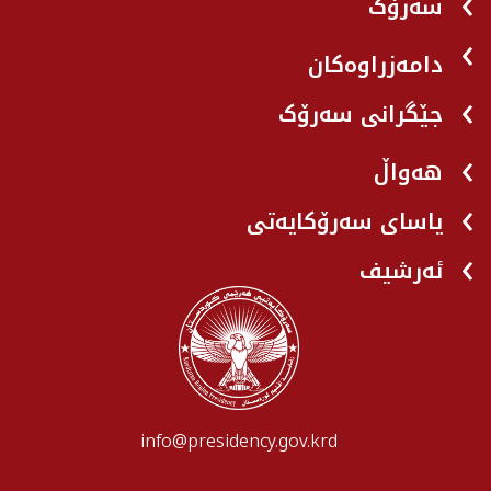
سەرۆک
دامەزراوەکان
جێگرانی سه‌رۆک
هه‌واڵ
یاسای سەرۆکایەتی
ئەرشیف
info@presidency.gov.krd