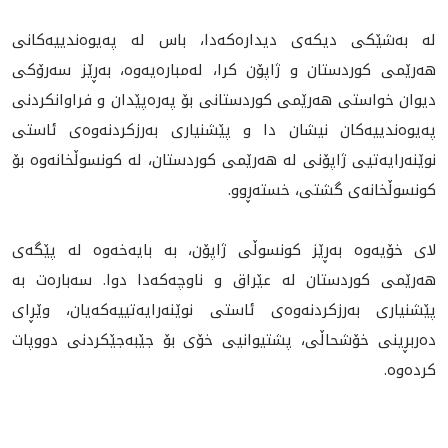
لە بەشێکی دیکەی دیدارەکەدا، باس لە پەیوەندییەکانی
هەرێمی کوردستان و ژاپۆن کرا، لەمبارەیەوە، بەڕێز سەرۆکی
دیوان خواستی هەرێمی کوردستانی بۆ پەرەپێدان و فراوانکردنی
پەیوەندییەکان نیشان دا و پێشنیاری بەرزکردنەوەی ئاستی
نوێنەرایەتیی ژاپۆنی لە هەرێمی کوردستان، لە کونسوڵخانەوە بۆ
کونسوڵخانەی گشتی، خستەڕوو.
لای خۆیەوە بەڕێز کونسوڵی ژاپۆن، بە بایەخەوە لە پێگەی
هەرێمی کوردستان لە عێراق و ناوچەکەدا دوا. سەبارەت بە
پێشنیاری بەرزکردنەوەی ئاستی نوێنەرایەتییەکەیان، وێڕای
دەربڕینی خۆشحاڵی، پشتیوانیی خۆی بۆ جێبەجێکردنی دووپات
کردەوە.