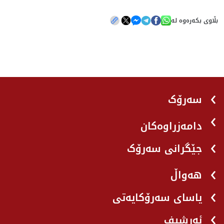
بڵاوی بکەرەوە لە
سەرۆک
دامەزراوەکان
جێگرانی سه‌رۆک
هه‌واڵ
یاسای سەرۆکایەتی
ئەرشیف