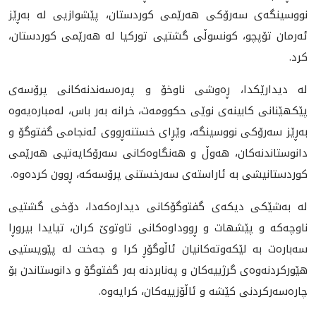
نووسینگەی سەرۆکی هەرێمی کوردستان، پێشوازیی لە بەڕێز
ئەرمان تۆپچو، کونسوڵی گشتیی تورکیا لە هەرێمی کوردستان،
کرد.
لە دیدارێکدا، ڕەوشی ناوخۆ و پەرەسەندنەکانی پرۆسەی
پێکهێنانی کابینەی نوێی حکوومەت، خرانە بەر باس، لەمبارەیەوە
بەڕێز سەرۆکی نووسینگە، وێڕای خستنەڕووی ئەنجامی گفتوگۆ و
دانوستاندنەکان، هەوڵ و هەنگاوەکانی سەرۆکایەتیی هەرێمی
کوردستانیشی بە ئاراستەی سەرخستنی پرۆسەکە، ڕوون کردەوە.
لە بەشێکی دیکەی گفتوگۆکانی دیدارەکەدا، دۆخی گشتیی
ناوچەکە و پێشهات و ڕووداوەکانی تاوتوێ کران، تیایدا بیروڕا
سەبارەت بە لێکەوتەکانیان ئاڵوگۆڕ کرا و جەخت لە پێویستیی
هێورکردنەوەی گرژییەکان و پەنابردنە بەر گفتوگۆ و دانوستاندن بۆ
چارەسەرکردنی کێشە و ئاڵۆزییەکان، کرایەوە.