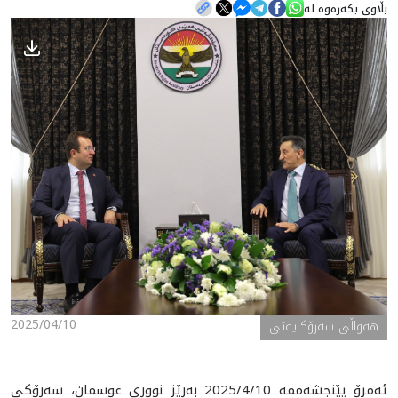
بڵاوی بکەرەوە لە
هه‌واڵ
گەلەری
2025/04/10
ھەواڵی سەرۆکایەتی
ئەمڕۆ پێنجشەممە 2025/4/10 بەڕێز نووری عوسمان، سەرۆکی