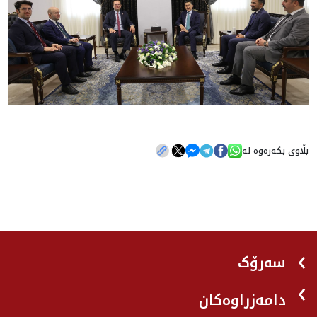
بڵاوی بکەرەوە لە
سەرۆک
دامەزراوەکان