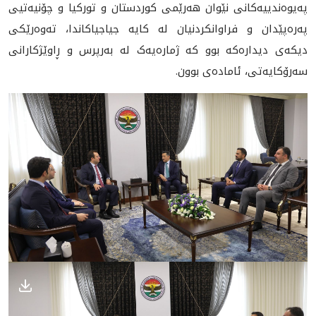
پەیوەندییەکانی نێوان هەرێمی کوردستان و تورکیا و چۆنیەتیی
پەرەپێدان و فراوانکردنیان لە کایە جیاجیاکاندا، تەوەرێکی
دیکەی دیدارەکە بوو کە ژمارەیەک لە بەرپرس و ڕاوێژکارانی
سەرۆکایەتی، ئامادەی بوون.