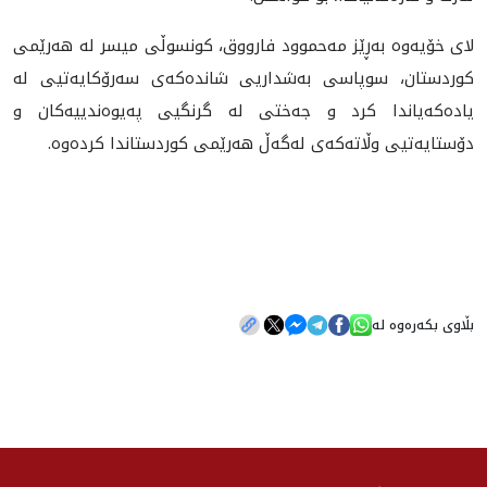
لای خۆیەوە بەڕێز مەحموود فارووق، کونسوڵی میسر لە هەرێمی
کوردستان، سوپاسی بەشداریی شاندەکەی سەرۆکایەتیی لە
یادەکەیاندا کرد و جەختی لە گرنگیی پەیوەندییەکان و
دۆستایەتیی وڵاتەکەی لەگەڵ هەرێمی کوردستاندا کردەوە.
بڵاوی بکەرەوە لە