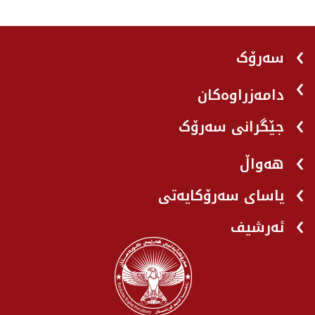
سەرۆک
دامەزراوەکان
جێگرانی سه‌رۆک
هه‌واڵ
یاسای سەرۆکایەتی
ئەرشیف