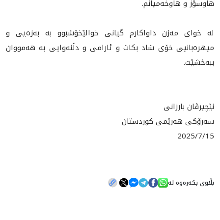
هاوسۆز و هاوخه‌ميانم.
له‌ خواى مه‌زن داواكارم گيانى خوالێخۆشبوو به‌ به‌زه‌يى و
ميهره‌بانيى خۆى شاد بكات و ئارامى و دڵنه‌وايى به‌ هه‌مووان
ببه‌خشێت.
نێچيرڤان بارزانى
سه‌رۆكى هه‌رێمى كوردستان
2025/7/15
بڵاوی بکەرەوە لە