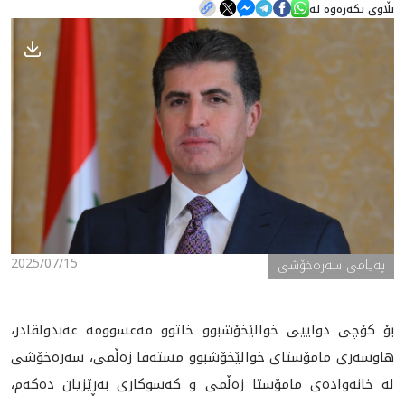
بڵاوی بکەرەوە لە
هه‌واڵ
گەلەری
2025/07/15
پەیامی سەرەخۆشی
بۆ كۆچى دواييى خوالێخۆشبوو خاتوو مه‌عسوومه‌ عه‌بدولقادر،
هاوسه‌رى مامۆستاى خوالێخۆشبوو مسته‌فا زه‌ڵمى، سه‌ره‌خۆشى
له‌ خانه‌واده‌ى مامۆستا زه‌ڵمى و كه‌سوكارى به‌ڕێزيان ده‌كه‌م،