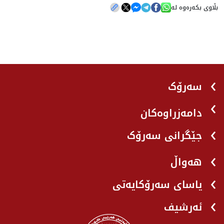
بڵاوی بکەرەوە لە
سەرۆک
دامەزراوەکان
جێگرانی سه‌رۆک
هه‌واڵ
یاسای سەرۆکایەتی
ئەرشیف