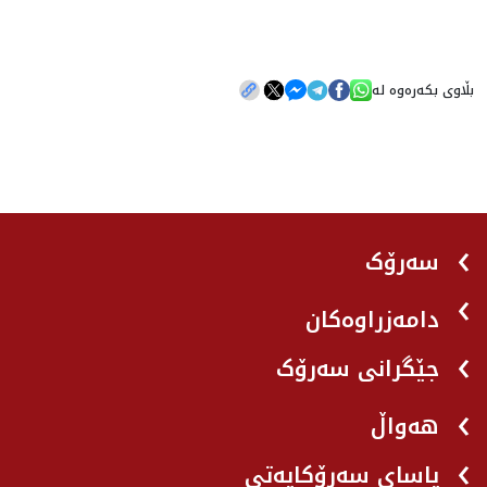
بڵاوی بکەرەوە لە
سەرۆک
دامەزراوەکان
جێگرانی سه‌رۆک
هه‌واڵ
یاسای سەرۆکایەتی