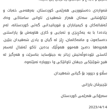
قه‌واره‌ى ده‌ستووريى هه‌رێمى كوردستان، به‌رهه‌مى خه‌بات و
تێكۆشانی سه‌تان هه‌زار شه‌هيدى تاوانى سامناكى وه‌ك
ئه‌نفاله‌كان و كيمياباران‌ و قوربانيدانى گه‌لى كوردستانه‌، له‌م
ياده‌دا با به‌ يه‌كڕيزى و ته‌بايى و كارى هاوبه‌ش بۆ پاراستنى
ده‌سكه‌وت و مافه‌كانمان، ڕێز له‌ گيان و يادى شه‌هيدان بنێين.
هه‌روه‌ها ده‌بێ هه‌موو هه‌وڵێك بده‌ين تاكو ئه‌نفال له‌سه‌ر
ئاستى نێوده‌وڵه‌تيش زیاتر به‌ جينۆسايد بناسرێت و هه‌رگيز له‌
هيچ شوێنێكى جيهان تاوانێكى وا دووباره‌ نه‌بێته‌وه‌.
سڵاو و دروود بۆ گيانى شه‌هيدان.
نێچيرڤان بارزانى
سه‌رۆكى هه‌رێمى كوردستان
2023/4/14