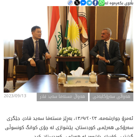
بڵاوی بکەرەوە لە
هه‌واڵ
گەلەری
2023/09/13
ھەواڵی سەرۆکایەتی
هەواڵ مستەفا سەید قادر
ئەمڕۆ چوارشەمە، ١٣/٩/٢٠٢٣، بەڕێز مستەفا سەید قادر، جێگری
سەرۆکی هەرێمی کوردستان، پێشوازی لە چۆی کوانگ کونسوڵی
گشتیی کۆریای باشوور لە هەرێمی کوردستان کرد.