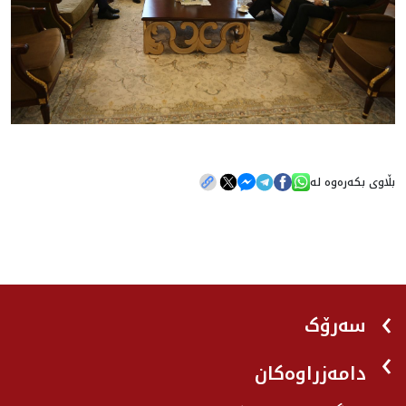
بڵاوی بکەرەوە لە
سەرۆک
دامەزراوەکان