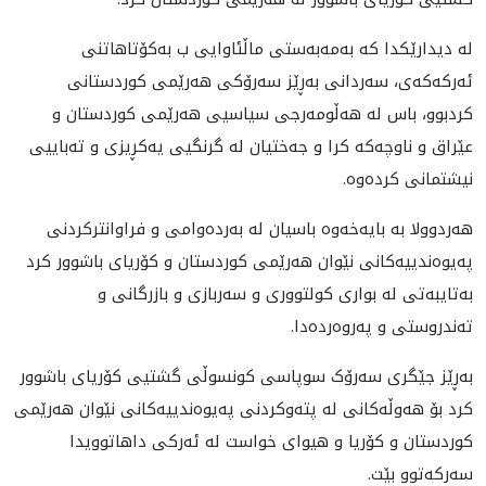
لە دیدارێکدا کە بەمەبەستی ماڵئاوایی ب بەكۆتاهاتنی
ئەرکەکەی، سه‌ردانی به‌ڕێز سەرۆکی هەرێمی کوردستانی
کردبوو، باس لە هەڵومەرجی سیاسیی هەرێمی کوردستان و
عێراق و ناوچەکە کرا و جەختیان لە گرنگیی یەکڕیزی و تەباییی
نیشتمانی كردەوە.
هەردوولا بە بایەخەوە باسیان لە بەردەوامی و فراوانتركردنی
پەیوەندییەکانی نێوان هەرێمی كوردستان و كۆریای باشوور کرد
بەتایبەتی لە بواری کولتووری و سەربازی و بازرگانی و
تەندروستی و پەروەردەدا.
به‌ڕێز جێگری سەرۆک سوپاسی کونسوڵی گشتیی کۆریای باشوور
کرد بۆ هەوڵەکانی لە پتەوکردنی پەیوەندییەکانی نێوان هەرێمی
کوردستان و کۆریا و هیوای خواست لە ئەركی داهاتوویدا
سەرکەتوو بێت.