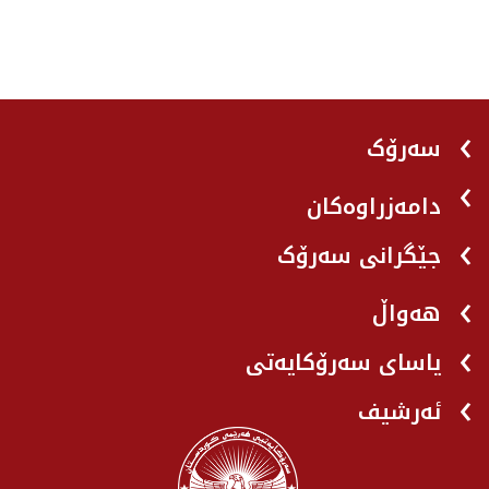
سەرۆک
دامەزراوەکان
جێگرانی سه‌رۆک
هه‌واڵ
یاسای سەرۆکایەتی
ئەرشیف