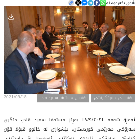
بڵاوی بکەرەوە لە
هه‌واڵ
گەلەری
2021/09/18
ھەواڵی سەرۆکایەتی
هەواڵ مستەفا سەید قادر
ئەمڕۆ شەمە ١٨/٩/٢٠٢١ به‌ڕێز مستەفا سەید قادر، جێگری
سەرۆکی هەرێمی کوردستان، پێشوازی لە خاتوو ڤیۆلا ڤۆن
کرامۆن، سەرۆکی نێردەی یەکێتیی ئەورووپا بۆ چاودێریی