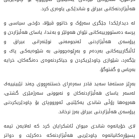
هەڵبژاردنەکانی عیراق و شاندێکی یاوەری کرد.
لە دیدارێكدا جێگری سەرۆک و خاتوو ڤیۆلا، دۆخی سیاسی و
پرسە دەستوورییه‌كانی نێوان هەولێر و بەغدا، یاسای هەڵبژاردن و
پرۆسەی هەڵبژاردنی ئەنجومەنی نوێنەرانی عیراق و
ئاڵنگارییەکانی بەردەم و به‌ڕێوه‌چوونی به‌ شێوه‌یه‌كی پاك و
بێگه‌رد، شێوازی چاودێریکردن و جیاکردنەوەی دەنگەکان، خرایە
بەرباس و گفتوگۆ.
به‌ڕێز مسته‌فا سه‌ید قادر سەرەڕای خستنه‌ڕووی چه‌ند تێبینییه‌ك
لەسەر یاسای هەڵبژاردنەکان و نەبوونی سەرژمێری گشتی،
هه‌روه‌ها رۆڵی شاندی یه‌كێتیی ئه‌ورووپای بۆ چاودێریکردنی
پرۆسەی هەڵبژاردنی عیراق به‌رز نرخاند.
لای خۆیانه‌وه‌ شاندی میوان ئاشكرایان كرد كه‌ له‌لایه‌ن تیمه‌
پسپۆڕه‌كانیانه‌وه‌ چاودێریی هەڵبژاردنەکە ده‌كرێت و دواتر