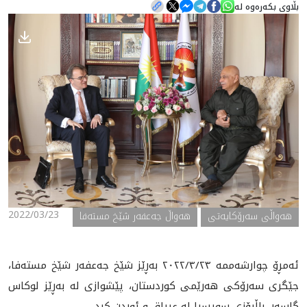
بڵاوی بکەرەوە لە
هه‌واڵ
گەلەری
2022/03/23
ھەواڵی سەرۆکایەتی
هەواڵ جەعفەر شێخ مستەفا
ئەمڕۆ چوارشەممە ٢٠٢٢/٣/٢٣ بەڕێز شێخ جەعفەر شێخ مستەفا،
جێگری سەرۆکی هەرێمی کوردستان، پێشوازی لە بەڕێز لوکاس
گاسەر، باڵیۆزی سویسرا لە عیراق و ئوردن کرد.