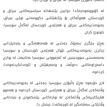
لە کۆبوونەوەیەکدا دوایین پێشهاتە سیاسییەکانی عیراق و
کوردستان، هەوڵەکان بۆ پێکهێنانی حکوومەتی نوێی عیراق،
پەیوەندییەکانی عیراق و هەرێمی کوردستان له‌گه‌ڵ سویسرا،
تاوتوێ کران.
بەڕێز جێگری سەرۆک جەختی لە هەماهەنگی و پەرەپێدانی
زیاتری پەیوەندییەکانی نێوان هەرێمی کوردستان و سویسرا
به‌مه‌به‌ستی سوودبینین لە ئەزموونی سویسرا بەتایبەت لە بواری
دامەزراوەکانی دەوڵەت و وەبەرهێنان و ئاوەدانکردنەوەدا،
كرده‌وه‌.
لای خۆیەوە بەڕێز باڵیۆزی سویسرا جەختی لە پەیوەندییەکانی
وڵاته‌كه‌ی لەگەڵ عیراق و هەرێمی کوردستان کردەوە و هەموو
هاریکارییەکی وڵاتەکەی لە بوارەکانی پێشکەوتن و بنیادنانی
وڵاتێکی سەقامگیر لە ناوچەکەدا، نیشان دا.