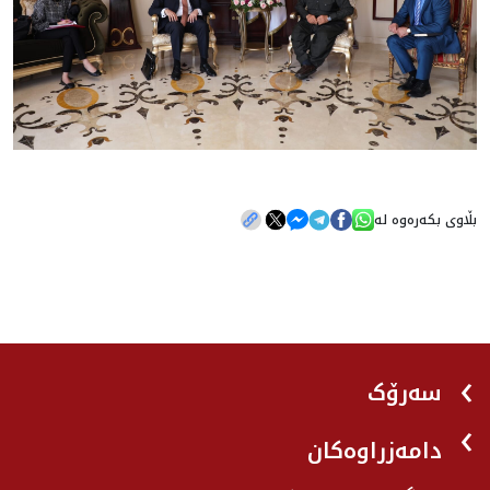
بڵاوی بکەرەوە لە
سەرۆک
دامەزراوەکان