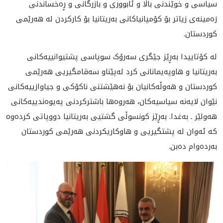
سیاسی و خوێندنی باڵا و ئابووری و بازرگانی و ڕەخساندنی
زەمینەی ‏زیاتر بۆ کۆمپانیاکانی بەریتانیا بۆ کارکردن لە هەرێمی
کوردستان. ‏
لە کۆتاییدا به‌ڕێز جێگری سەرۆک سوپاسی پشتیوانییەکانی
بەریتانیا و ‏هاوپەیمانانی کرد لەپێناو سەقامگیريی هەرێمی
کوردستان و هەوڵەکانیان بۆ ‏نەهێشتنی ناکۆکی و جیاوازییەکانی
نێوان لایەنە سیاسیەکان، هەروەها باشترکردنی ‏پەیوەنديیەکانی
هه‌ولێر ـ بەغدا. به‌ڕێز کونسوڵی گشتيی بەریتانیا دووپاتی کردەوە
‏کە ئەوان له‌ پشتگيريى و هاوكاريكردنى هه‌رێمى كوردستان
بەردەوام دەبن.‏