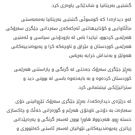
گشتيی بەریتانیا و شاندێكى یاوەری کرد. ‏
لەو دیدارەدا کە کونسوڵی گشتيی بەریتانیا بەمەبەستی
ماڵئاوایی و کۆتاییهاتنی ‏ئەرکەکەی سەردانی جێگری سەرۆکی
هەرێمی کردبوو، تيایدا باس لە بارودۆخی ‏سیاسی و ئەمنيی
هەرێمی کوردستان و عێراق و ناوچەکە کرا و پەیوەندییەکانی
‏هەولێر و بەغداش خرایە بەرباس. ‏
به‌ڕێز جێگری سەرۆک جەختی لە گرنگی و پاراستنی هەرێمی
کوردستان کردەوە و ‏بە بایەخەوە باسی لە بوونی دید و
ستراتیژێکی نیشتمانی کرد. ‏
لە درێژەی دیدارەکەدا، به‌ڕێز جێگری سەرۆک تێڕوانینی خۆی
سەبارەت بە دۆخی ‏ناوخۆی هەرێم و گوزەرانی خەڵک و چاکسازی
خستە ڕوو. هەردوولا هاوڕا بوون ‏لەسەر گرنگی و پەرەپێدانی
زیاتری پەیوەندییەکانی نێوانیان لەسەر ئاستی ‏کەلتووری و