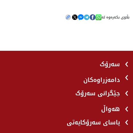
بڵاوی بکەرەوە لە
سەرۆک
دامەزراوەکان
جێگرانی سه‌رۆک
هه‌واڵ
یاسای سەرۆکایەتی