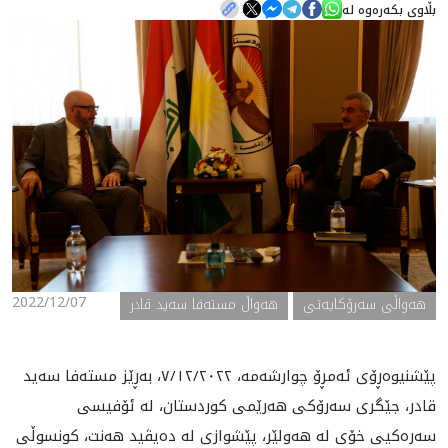
بڵاوی بکەرەوە لە
هه‌واڵ
گەلەری
2022/12/07
ھەواڵی سەرۆکایەتی
هەواڵ مستەفا سەید قادر
پێشنیوەڕۆی ئەمڕۆ چوارشەمە، ٧/١٢/٢٠٢٢، بەڕێز مستەفا سەید
قادر، جێگری ‏سەرۆکی هەرێمی کوردستان، لە ئۆفیسی
سەرەکيی خۆی لە هەولێر، پێشوازی لە ‏دەیڤید هەنت، کونسوڵی