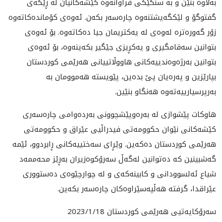
بەلاوە بنێن و بە سنگێکی فراوانەوە کێشەکانیان لە ڕێگەی
گفتوگۆ و لێکگەیشتنەوە چارەسه‌ر بکەن. ئەوەی کۆماندەکاتەوە
زۆر گەورەترە لەوەی لە یەکتریمان جیا دەکاتەوە. بۆ ئەوەی
بتوانین سەقامگیری و یەکڕیزی جێگیر بکەینەوە، بۆ ئەوەی
بتوانین بەرژەوەندییەکانی هاووڵاتییانی هەرێمی کوردستان
بپارێزین و پەرەیان پێ بدەین، پێویستە هەموومان بە
بەرپرسیارییەتەوە هەنگاو بنێین.
هاوکات پێشوازی لە بەرەوپێشچوونی به‌رده‌وامى چارەسه‌ری
كێشه‌كانی نێوان حکوومەتی فيدراڵيى عێراق و حکوومەتی
هەرێمی کوردستان دەکەین. وێڕاى سه‌ختييه‌كانى ڕابردوو، ئێمە
گەشبینین کە دەتوانین لەگەڵ سەرۆکوەزیران به‌ڕێز محەممەد
شیاع ئه‌لسوودانی و کابینەکەی و لە چوارچێوەی دەستووری
عێراقدا، گرفتە هەڵپەسێراوەکان چارەسەر بکەین.
سه‌رۆكايه‌تيى هه‌رێمى كوردستان 2023/1/18