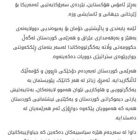
بەڕێز ئامۆس هۆکستاین، نێردەی سەرۆکایەتیی ئەمەریکا بۆ
ژێرخانی جیهانی و ئاسایشی وزە.
ئێمە پابەندی و پاڵپشتیی خۆمان بۆ په‌يوەندیی دوولایەنەی
بەهێز و بەرهەمدارى عێراق و هەرێمی کوردستان له‌گه‌ڵ
حکوومەتی وڵاته‌ یەکگرتووەکاندا لەسەر بنەمای ڕێککەوتنی
چوارچێوەی ستراتیژی دووپات دەکەینەوە.
هەرێمی کوردستان لەبەردەم دۆخێکی ناڕوون و کۆمەڵێک
ئاڵنگاریدایە. ئەمڕۆ، زیاتر لە هەر کاتێک، پێویستمان بە
یەکگرتوویی و هاوکاریی نێوان هەموو لایەنەکان، بەتایبەتيش
پارتی دیموکراتی کوردستان و یەکێتیی نیشتمانیی کوردستان
هەیە کە هه‌موویان پێکەوە دواڕۆژی ئەم هەرێمەیان لە
دەستدایە.
داوا لە سەرجەم هێزە سیاسییەکان دەکەین کە جیاوازییەکانیان