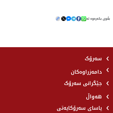
بڵاوی بکەرەوە لە
سەرۆک
دامەزراوەکان
جێگرانی سه‌رۆک
هه‌واڵ
یاسای سەرۆکایەتی