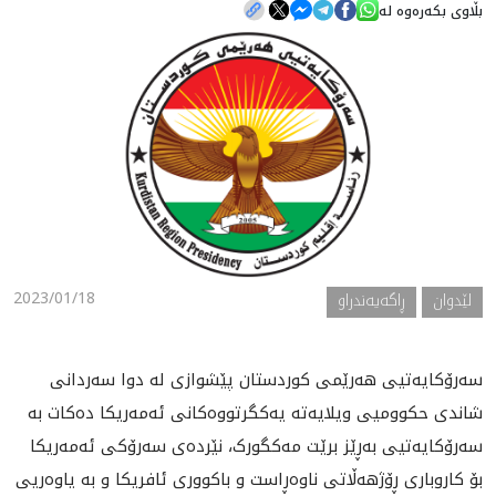
بڵاوی بکەرەوە لە
هه‌واڵ
گەلەری
2023/01/18
لێدوان
ڕاگەیەندراو
سەرۆکایەتیی هەرێمی کوردستان پێشوازی لە دوا سەردانی
شاندی حکوومیی ویلایەتە یەکگرتووەکانی ئەمەریکا ده‌كات بە
سەرۆکایەتیی بەڕێز برێت مەکگورک، نێردەی سەرۆکی ئەمەریکا
بۆ کاروباری ڕۆژهەڵاتی ناوەڕاست و باکووری ئافریکا و به‌ ياوه‌ريى