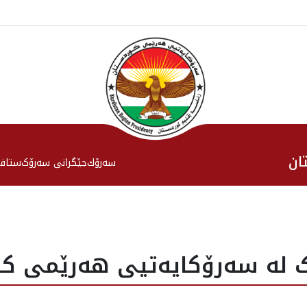
ان
سەرۆك
جێگرانی سه‌رۆک
ستاف
ێک له‌ سه‌رۆکایه‌تیی هه‌رێمی کو