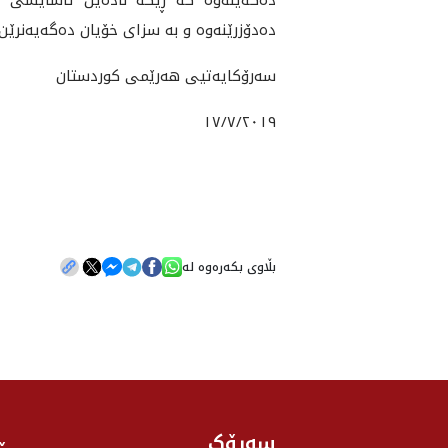
ده‌دۆزرێنه‌وه‌ و به‌ سزای خۆیان ده‌گه‌یه‌نرێن.
سه‌رۆکایه‌تیی هه‌رێمی کوردستان
١٧/٧/٢٠١٩
بڵاوی بکەرەوە لە
سەرۆک