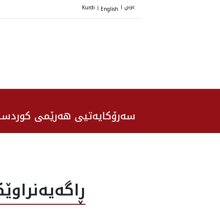
عربي
Kurdi
English
|
|
سەرۆکایەتیی هەرێمی کوردست
ڕاگه‌یه‌نراو