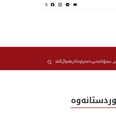
⚲
ی سەرۆکایەتی
دامەزراوەکان
هه‌واڵ
گەلەری
ردستانه‌وه‌