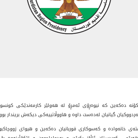
رکۆنه‌ ده‌که‌ین که‌ نیوه‌ڕۆی ئه‌مڕۆ له‌ هه‌ولێر کارمه‌ندێکی کونس
ه‌ردووکیان گیانیان له‌ده‌ست داوه و هاووڵاتییه‌کی دیکه‌ش بریندار بووه
ه‌ی خانه‌واده و که‌سوکاری قوربانیان ده‌که‌ین و هیوای زووچاکبوونه
هه‌رێمی کوردستان ئاڵۆز بکرێت و به‌دواداچوون و لێکۆڵینه‌وه‌ بۆ د