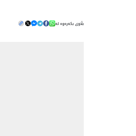
بڵاوی بکەرەوە لە