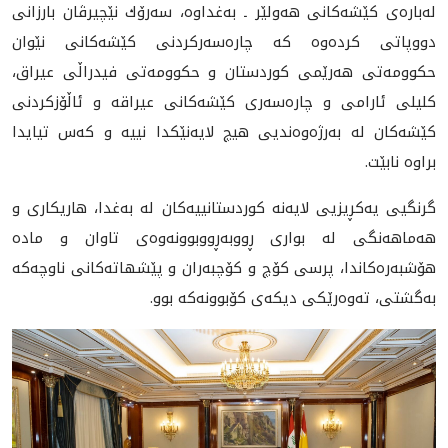
له‌باره‌ى كێشه‌كانى هه‌ولێر ـ به‌غداوه‌، سه‌رۆك نێچيرڤان بارزانى
دووپاتى كرده‌وه‌ ‏كه‌ چاره‌سه‌ركردنى كێشه‌كانى نێوان
حكوومه‌تى هه‌رێمى كوردستان و حكوومه‌تى ‏فيدراڵى عيراق،
كليلى ئارامى و چاره‌سه‌رى كێشه‌كانى عيراقه‌ و ئاڵۆزكردنى
‏كێشه‌كان له‌ به‌رژه‌وه‌نديى هيچ لايه‌نێكدا نييه و كه‌س تيايدا
براوه‌ نابێت‌.‏
گرنگيى يه‌كڕيزيى لايه‌نه‌ كوردستانييه‌كان له‌ به‌غدا، هاريكارى و
هه‌ماهه‌نگى له‌ ‏بوارى ڕووبه‌ڕووبوونه‌وه‌ى تاوان و ماده‌
هۆشبه‌ره‌كاندا، پرسى كۆچ و كۆچبه‌ران و ‏پێشهاته‌كانى ناوچه‌كه‌
به‌گشتى، ته‌وه‌رێكى ديكه‌ى كۆبوونه‌كه‌ بوو.‏