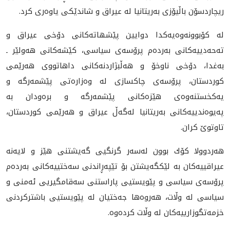
ريچاردسۆن باڵيۆزى به‌ريتانيا له‌ ‏عيراق و شاندێكى ياوه‌رى كرد.‏
له‌ كۆبوونه‌وه‌يه‌كدا دوايين پێشهاته‌كانى دۆخى عيراق و
ته‌حه‌دييه‌كانى به‌رده‌م ‏پرۆسه‌ى سياسى، كێشه‌كانى هه‌ولێر ـ
به‌غدا، دۆخى ناوخۆ و هه‌ڵبژاردنه‌كانى ‏داهاتووى هه‌رێمى
كوردستان، پرۆسه‌ى چاكسازى له‌ وه‌زاره‌تى پێشمه‌رگه‌ و
‏يه‌كخستنه‌وه‌ى هێزه‌كانى پێشمه‌رگه‌ و بره‌ودان به‌
په‌يوه‌ندييه‌كانى به‌ريتانيا له‌گه‌ڵ ‏عيراق و هه‌رێمى كوردستان،
تاوتوێ كران.‏
هه‌ردوولا كۆك بوون له‌سه‌ر گرنگيى گه‌يشتنى هێز و لايه‌نه‌
عيراقييه‌كان به‌ ‏لێكگه‌يشتن بۆ تێپه‌ڕاندنى سه‌ختييه‌كانى به‌رده‌م
پرۆسه‌ى سياسى و پێويستيى ‏پاراستنى سه‌قامگيريى ئه‌منى و
سياسى له‌ وڵات، هه‌روه‌ها جه‌ختيان له‌ پێويستيى ‏باشتركردنى
خزمه‌تگوزارييه‌كان له‌ وڵات كرده‌وه‌.‏