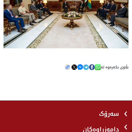
بڵاوی بکەرەوە لە
سەرۆک
دامەزراوەکان