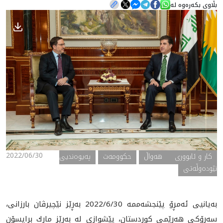
بڵاوی بکەرەوە لە
هه‌واڵ
گەلەری
2022/06/30
کار و ئابووری
هه‌واڵ
حکوومه‌ت
په‌یوه‌ندیی
نێوده‌وڵه‌تی
به‌يانيى ئه‌مڕۆ پێنجشه‌ممه‌ 2022/6/30 به‌ڕێز نێچيرڤان بارزانى،
سه‌رۆكى هه‌رێمى ‏كوردستان، پێشوازى له‌ به‌ڕێز مارك برايسۆن