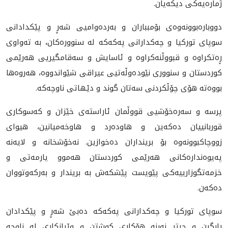
ژماره‌يه‌كى ديكه‌يان.
دووباره‌بوونه‌وه‌ى بۆمبباران و به‌رده‌واميى شه‌ڕ و پێكدادانى
سوپاى توركيا و چه‌كدارانى په‌كه‌كه له‌ سنووره‌كان‌، به‌ ته‌واوى
ڕه‌تكراوه‌ و قبووڵنه‌كراوه‌ و ئاسايش و سه‌قامگيريى هه‌رێمى
كوردستان و سنوورى نێوده‌وڵه‌تيى عيراقى شێواندووه‌، هه‌روه‌ها
بووه‌ته‌ هۆى چۆڵكردنى سه‌تان گوند و دێهاتى ناوچه‌كه‌.
پرسه‌ و سه‌ره‌خۆشيى قووڵمان ئاراسته‌ى خێزان و كه‌سوكارى
قوربانييان ده‌كه‌ين و هاوده‌رد و هاوخه‌ميانين، هيواى
زووچاكبوونه‌وه‌ بۆ برينداران ده‌خوازين. نه‌خۆشخانه‌ و لايه‌نه‌
په‌يوه‌نداره‌كانى هه‌رێمى كوردستان هه‌موو يارمه‌تى و
خزمه‌تگوزارييه‌كى پێويست پێشكه‌ش به‌ بريندار و به‌ركه‌وتووان
ده‌كه‌ن.
سوپاى توركيا و چه‌كدارانى په‌كه‌كه‌ ده‌بێ شه‌ڕ و پێكدادان
ڕابگرن و چيتر نه‌بنه‌ هۆكارى كوشتن و وێرانكارى له‌ ناوچه‌