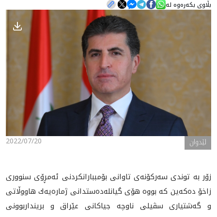
بڵاوی بکەرەوە لە
هه‌واڵ
گەلەری
2022/07/20
لێدوان
زۆر به‌ توندى سه‌ركۆنه‌ى تاوانى بۆمببارانكردنى ئه‌مڕۆى سنوورى
زاخۆ ده‌كه‌ين كه‌ بووه‌ هۆى گيانله‌ده‌ستدانى ژماره‌يه‌ك هاووڵاتى
و گه‌شتيارى سڤيلى ناوچه‌ جياكانى عێراق و برينداربوونى