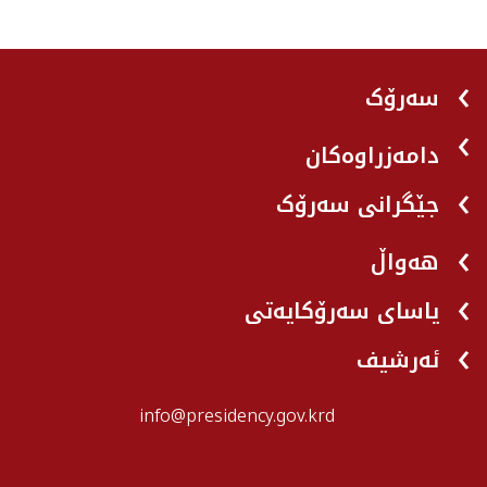
سەرۆک
دامەزراوەکان
جێگرانی سه‌رۆک
هه‌واڵ
یاسای سەرۆکایەتی
ئەرشیف
info@presidency.gov.krd