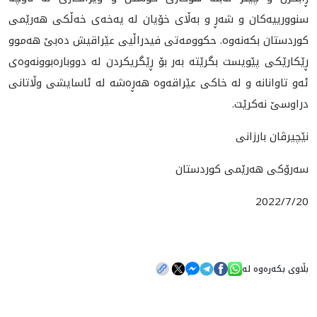
سنوورييه‌كان و شه‌ڕ و به‌ڵاى خۆيان له‌ يه‌خه‌ى خه‌ڵكى هه‌رێمى
كوردستان بكه‌نه‌وه‌. حكوومه‌تى فيدراڵيى عێراقيش ده‌بێ هه‌موو
ڕێكارێكى پێويست بگرێته‌ به‌ر بۆ ڕێگريكردن له‌ دووباره‌بوونه‌وه‌ى
ئه‌و تاوانانه‌ و له‌ خاكى عێراقه‌وه‌ هه‌ڕه‌شه‌ له‌ ئاسايشى وڵاتانى
دراوسێ نه‌كرێت.
نێچيرڤان بارزانى
سه‌رۆكى هه‌رێمى كوردستان
2022/7/20
بڵاوی بکەرەوە لە