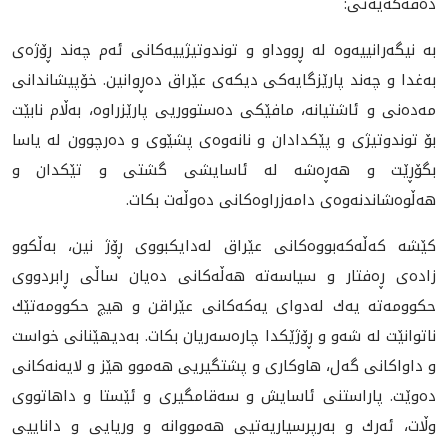
ده‌قه‌كه‌يه‌تى:
بە نیگەرانییەوە لە ڕووداو و توندوتیژییەکانى ئەم چەند ڕۆژەى
بەغدا و چەند پارێزگایەکى دیکەى عێراق دەڕوانین. خۆپیشاندانى
مەدەنى و ئاشتیانە، مافێکى دەستووریى پارێزراوە، بەڵام نابێت
بۆ توندوتیژى و پێکدادان و نانەوەى پشێوى و ده‌رچوون له‌ ياسا
بگۆڕێت و هه‌ڕه‌شه‌ له‌ ئاسايشى گشتى و تێكدان و
هه‌ڵوه‌شاندنه‌وه‌ى دامه‌زراوه‌كانى ده‌وڵه‌ت بكات.
كێشه‌ كه‌ڵه‌كه‌بووه‌كانى عێراق له‌دايكبووى ڕۆژ نين، به‌ڵكوو
زاده‌ى ڕه‌فتار و سياسه‌ته‌ هه‌ڵه‌كانى ده‌يان ساڵى ڕابردووى
حكوومه‌ته‌ يه‌ك له‌دواى يه‌كه‌كانى عێراقن و هيچ حكوومه‌تێك
ناتوانێت له‌ شه‌و و ڕۆژێكدا چاره‌سه‌ريان بكات. به‌ديهێنانى خواست
و داواكانى گه‌ل، هاوكارى و پشتگيريى هه‌موو هێز و لايه‌نه‌كانى
ده‌وێت. پاراستنى ئاسايش و سه‌قامگيرى و ئێستا و داهاتووى
وڵات، ئه‌رك و به‌رپرسياريه‌تيى هه‌مووانه‌ و وريايى و داناييى