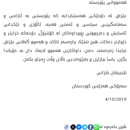
هه‌مووانى پێويسته‌.
عێراق لە دۆخێکى هه‌ستياردایە کە پێویستى بە ئارامى و
سەقامگیریى سیاسى و ئەمنى هەیە، ئاڵۆزى و تێکدانى
ئاسایش و ده‌رچوونى ڕووداوه‌كان له‌ كۆنترۆڵ، دۆخەکە خراپتر و
دژوارتر دەکات، هیچ شتێک چارەسەر ناکات و هەموو گەلانى عێراق
تیایدا زەرەمەند دەبن. داواکارین هەموو لایەک دان بە خۆیاندا
بگرن، یاسا بپارێزن و به‌رژوه‌نديى باڵاى وڵات ڕه‌چاو بكه‌ن.
نێچیرڤان بارزانى
سەرۆکى هەرێمى کوردستان
4/10/2019
بڵاوی بکەرەوە لە