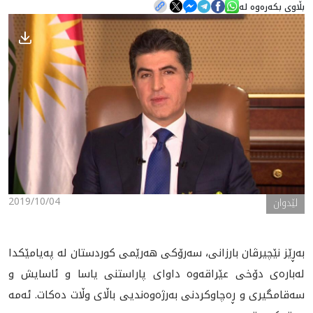
بڵاوی بکەرەوە لە
هه‌واڵ
گەلەری
2019/10/04
لێدوان
به‌ڕێز نێچيرڤان بارزانى، سه‌رۆكى هه‌رێمى كوردستان له‌ په‌يامێكدا
له‌باره‌ى دۆخى عێراقه‌وه‌ داواى پاراستنى ياسا و ئاسايش و
سه‌قامگيرى و ڕه‌چاوكردنى به‌رژه‌وه‌نديى باڵاى وڵات ده‌كات. ئه‌مه‌