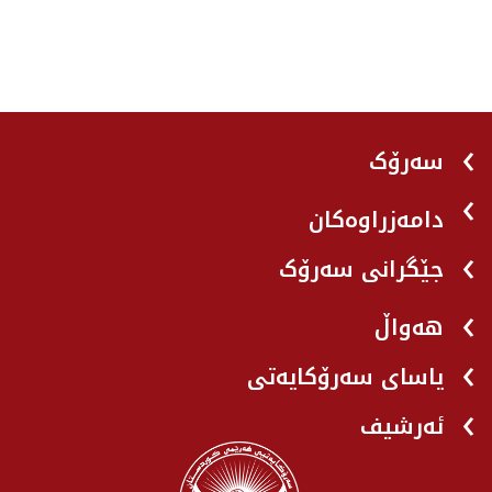
سەرۆک
دامەزراوەکان
جێگرانی سه‌رۆک
هه‌واڵ
یاسای سەرۆکایەتی
ئەرشیف