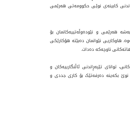
اندنى كابينه‌ى نوێى حكوومه‌تى هه‌رێمى
ەشە هه‌رێمی و نێودەوڵەتییەکانمان بۆ
.‌‌ هاوكاريى نێوانمان ده‌بێته‌ هۆكارێكى
ه‌كانى ناوچه‌كه‌ ده‌دات.
نى، توانای تێپەڕاندنی ئاڵنگارییەکان و
ڵی نوێ بکەینە دەرفەتێک بۆ کاری جددی و