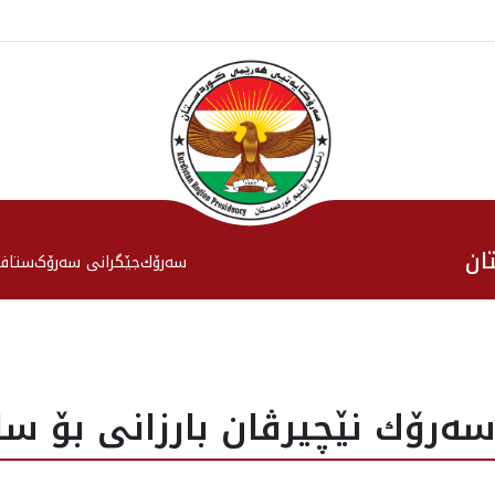
ان
سەرۆك
جێگرانی سه‌رۆک
ستاف
سه‌رۆك نێچيرڤان بارزانى بۆ س