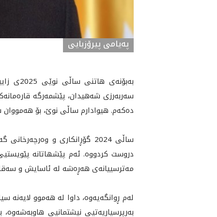
پەیامی پیرۆزبایی
به‌بۆنه‌
سەربەرزی شەهیدان، پێشمەرگە قارەمانەکان،
ده‌كه‌م. هيوادارم ساڵى نوێ، بۆ هه‌مووا
ساڵی 2024 گۆڕانکاری و وەرچەرخ
دروست كردووه‌. ئەم پێشهاتانە پێویستيی بي
مەترسییانەی هەڕەشە لە ئاسایش و سەقامگیری
لەم ڕوانگه‌يه‌وه‌، داوا لە هەموو لايه‌نه‌
بەرپرسیاريه‌تيی نیشتمانيی هاوبه‌شەوە، ب