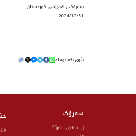
سەرۆکی هەرێمی کوردستان
2024/12/31
بڵاوی بکەرەوە لە
سەرۆک
جێ
ژیاننامەی سەرۆک
شێخ