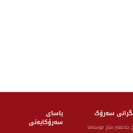
گرانی سه‌رۆک
یاسای
سەرۆکایەتی
 جەعفەر شێخ موستەفا