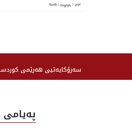
عربي
Kurdi
English
|
|
سەرۆکایەتیی هەرێمی کوردست
په‌يامى 