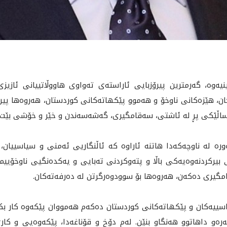
ى هاتنى ‌ساڵی نوێی 2025ی زایینیەوە، گەرمترین پیرۆزبایی ئاراسته‌ى ته‌واوى هاووڵا
 هێزەکانی ناوخۆ و هەموو پێکهاتەکانی كوردستان، هه‌روه‌ها پيرۆز
ن ساڵێکی پڕ لە ئاشتی، سەقامگیری، گەشەسەندن و خێر و خۆشى بێت.
انی گەورە لە ناوچەکه‌دا هاتنه‌ ئاراوه‌ كه‌ ئاڵنگاریی ئەمنی و سیاس
ركردنه‌وه‌يه‌كى باڵا و پته‌وكردنى ته‌بايى و يه‌كده‌نگيى ناوخۆیي
 ده‌کەن، هه‌روه‌ها بۆ سوودوه‌ر‌گرتن له‌ ده‌رفه‌ته‌كان.
 سیاسییەکان و پێکهاتەکانی کوردستان دەکەم هه‌مووان پێكه‌وه‌ كار بكه‌
ه‌ره‌و داهاتوو هه‌نگاو بنێن. له‌م دۆخ و قۆناغه‌دا، پێكه‌وه‌يى و 