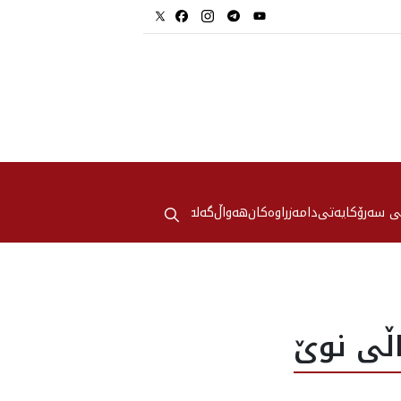
⚲
ی سەرۆکایەتی
دامەزراوەکان
هه‌واڵ
گەلەری
اڵى نوێ