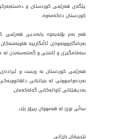
پێگەی هەرێمی کوردستان و دەستەبەرکردنی 
كوردستان ده‌كه‌مه‌وه‌.
هەر به‌م بۆنه‌يه‌وه‌ پابەنديى هه‌رێم
به‌ره‌نگاربوونه‌وه‌ى ئاڵنگارییە هاوبەشەک
سه‌قامگيرى و ئاشتی و گەشەسەندن لە عێراق 
هه‌رێمى کوردستان به‌ ویست و ئیرادەی دڵ
بەردەوامبوونی لە بنیاتنانی داهاتوویەکی
بەدیهێنانی ئاواتەکانی گەلەکەمان.
ساڵی نوێ له‌ هه‌مووان پیرۆز بێت.
نێچیرڤان بارزانی