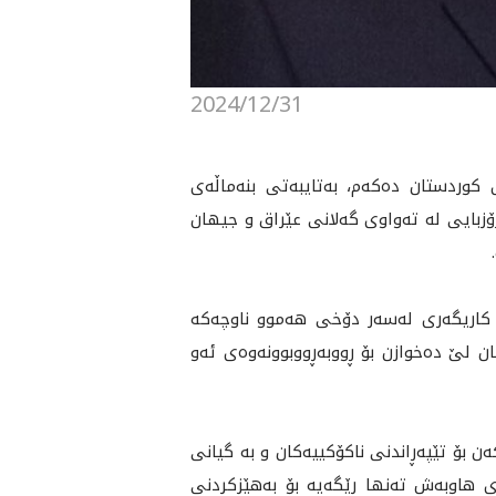
2024/12/31
تييانى ئازيزى کوردستان دەکەم، بەتایبەتی بنەماڵەی
بايى له‌ ته‌واوى گه‌لانى عێراق و جيهان
یيان، کاریگەری لەسەر دۆخى هه‌موو ناوچەکە
مان لێ ده‌خوازن بۆ ڕووبەڕووبوونەوەی ئەو
ن بۆ تێپه‌ڕاندنى ناكۆكييه‌كان و بە گیانی
کاری هاوبەش تەنها ڕێگەیە بۆ بەهێزکردنی