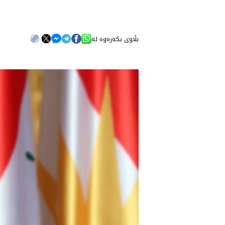
بڵاوی بکەرەوە لە