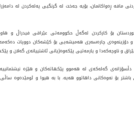
مافە ڕەواکانمان، بۆيه‌ جه‌خت له‌ گرنگيى په‌له‌كردن له‌ دامه‌زر
ى كوردستان بۆ کارکردن لەگەڵ حکوومەتی عێراقی فیدراڵ و هاوب
ان و دۆزینەوەی چارەسەری هەمیشەیی بۆ كێشه‌كان دووپات ده‌كه‌مه‌وه
و ناوچەکەدا و يارمه‌تيى پێكه‌وه‌ژيانى ئاشتييانه‌ى گه‌لان و پێكهات
سۆزانه‌ى گەلەکەی له‌ هه‌موو پێكهاته‌كان و هێزه‌ نيشتمانييه‌كا
 باشتر بۆ نەوەکانی داهاتوو هەیە. با به‌ هیوا و ئومێده‌وه‌ سا