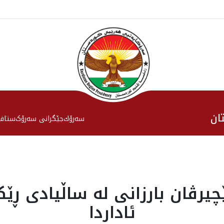
ان
سەرۆك
جێگرانی سه‌رۆک
ستاف
ئاداردا