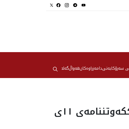
⚲
ی سەرۆکایەتی
دامەزراوەکان
هه‌واڵ
گەلەری
په‌یامی سه‌رۆك نێچیرڤان بارزانی له‌ ساڵیادی ڕێككه‌وتننامه‌ی ١١ی