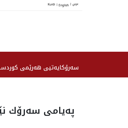
عربي
Kurdi
English
|
|
سەرۆکایەتیی هەرێمی کوردست