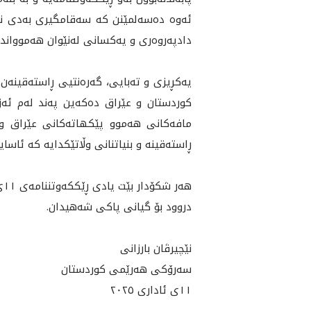
ئه‌وه‌ ده‌سه‌لمێنن كه‌ سه‌قامگیری به‌دی 
دادپه‌روه‌ری و یه‌كسانی له‌نێوان هه‌موواندا،
یه‌كڕیزی و ته‌بايى، گه‌ره‌نتيی ڕاسته‌قینه‌ن
كوردستان و عێراق ده‌كه‌ین په‌ند له‌م ئه‌ز
مافه‌كانی هه‌موو پێكهاته‌كانی عێراق و ب
ڕاسته‌قینه‌ و بنیاتنانی وڵاتێكدایه‌ كه‌ ئاس
هه‌ر شكۆدار بێت یادی ڕێككه‌وتننامه‌ی ١١ی ئادار،
دروود بۆ گیانی پاكى شه‌هیدان.
نێچیرڤان بارزانی
سه‌رۆكی هه‌رێمی كوردستان
١١ی ئاداری ٢٠٢٥