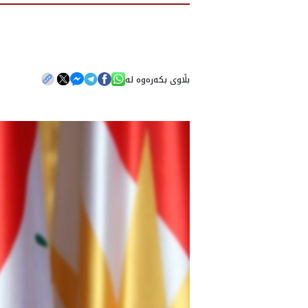
بڵاوی بکەرەوە لە