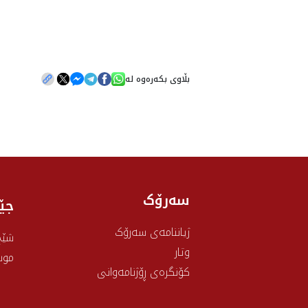
بڵاوی بکەرەوە لە
سەرۆک
جێ
ژیاننامەی سەرۆک
شێخ
وتار
موس
کۆنگرەی ڕۆژنامەوانی