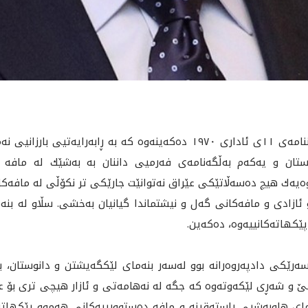
ئه‌مڕۆ يادى په‌نجا و پێنج ساڵه‌ی ڕێككه‌وتننامه‌ی ١١ی ئاداری ١٩٧٠ ده‌كه‌ینه‌وه
و یه‌كه‌م به‌ڵگه‌نامه‌ی فه‌رميی داننان به‌ به‌شێك له‌ مافه‌ ڕه
ه‌ك هيچ ده‌سه‌ڵاتێكى عێراق نه‌توانێت جارێكى تر نكۆڵى له‌ مافه‌كانمان
پێناو ئازادی و مافه‌كانی گه‌ل و نيشتماندا گیانیان به‌خشی. سڵاو له‌ بن
ێكهاته‌كانييه‌وه، ده‌كه‌ين.
، نموونه‌ی چاره‌سه‌رێكی دادپه‌روه‌رانه‌ بوو له‌سه‌ر بنه‌مای لێكگه‌یشتن و دانو
ملانێ و شه‌ڕى لێكه‌وته‌وه‌ كه‌ جگه‌ له‌ نه‌هامه‌تى و ئازار هیچی ترى ب
بنه‌مای هاوبه‌شيی ڕاسته‌قینه‌ و مافه‌ ده‌ستوورییه‌كانی هه‌موو پێكهاته