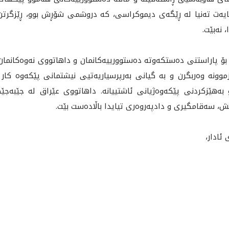
نایه‌ت ته‌نيا له‌ ڕێگه‌ی ديموكراسى، كه‌ دروشمى شۆڕش بوو، ڕێزگرت
 نه‌بێت.
 بۆ پاراستنی ده‌ستكه‌وته‌ ده‌ستوورییه‌كانمان و داهاتووی نه‌وه‌كانمان
موونه‌ وه‌ربگرن و به‌ گیانی به‌رپرسیاريه‌تيی نیشتمانی پێكه‌وه‌ كا
ه‌هێزكردنی پێكه‌وه‌ژیانی ئاشتیيانه‌. داهاتووی عێراق له‌ جێبه‌ج
ایش، سه‌قامگیری و دادپه‌روه‌ری تيایدا باڵاده‌ست بێت.