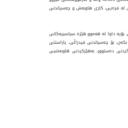
ن له‌ فره‌یی، كاری هاوبه‌ش و چه‌سپاندنی
. بۆیه‌ داوا له‌ هه‌موو هێزه‌ سیاسییه‌كانی
ر بكه‌ن، بۆ چه‌سپاندنی فیدراڵی، پاراستنی
ێكردنی ده‌ستوور، به‌هێزكردنی هاوبه‌شيی