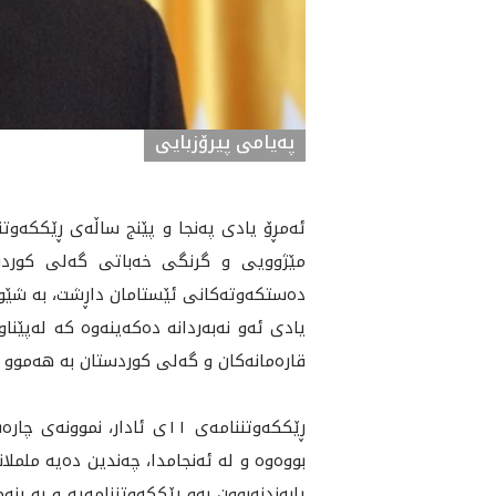
پەیامی پیرۆزبایی
مێژوویى و گرنگى خه‌باتى گه‌لى كوردستان 
ده‌ستكه‌وته‌كانی ئێستامان داڕشت، به‌ شێوه‌ي
یادی ئه‌و نه‌به‌ردانه‌ ده‌كه‌ينه‌وه‌ كه‌ له‌
قاره‌مانه‌كان‌ و گه‌لی كوردستان به‌ هه‌موو پ
ڕێككه‌وتننامه‌ی ١١ى ئادار‌
بووه‌‌وە و له‌ ئه‌نجامدا، چه‌ندین ده‌یه‌ مل
پابه‌ندنه‌بوون به‌و ڕێككه‌وتننامه‌يه‌ و به‌ 