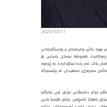
2025/03/11
‌ كه‌ به‌ ڕابه‌رايه‌تيى بارزانيى نه‌مر بووه‌ خاڵی وه‌رچه‌رخان و وێستگه‌یه‌كی
‌واكانيدا، هه‌روه‌ها بنه‌مای یاسایی بۆ
 بكات. له‌م یاده‌ شكۆداره‌دا، به‌ ڕێزه‌وه‌
ه‌ماڵه‌ى سه‌ربه‌رزى شه‌هيدان، له‌ پێشمه‌رگه
ستان، به‌ڵام دواتر ده‌سه‌ڵاتی عێراق لێى پاشگه‌ز
ۆ عێراق نه‌هێنا. ئه‌مڕۆش، عێراق هێشتا باجی
‌كانی ده‌دات. وانه‌ و ئه‌زموونه‌كانى‌ مێژوو