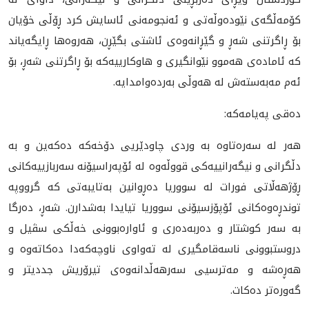
کۆمەڵگەى نێودەوڵەتى و ئەنجومەنى ئاسایش کرد ڕۆڵى خۆیان
بۆ ڕاگرتنى شەڕ و گێڕانەوەى ئاشتى بگێڕن، هەروەها ڕایگەیاند
کە ئامادەى هەموو نێوانگیرى و هاوکارییەکە بۆ ڕاگرتنى شەڕ، بۆ
ئەم مەبەستەش لە هەوڵى بەردەوامدایە.
دەقى پەیامەکە:
هەر لە سەرەتاوە بە وردى چاودێریى دۆخەکە دەکەین و بە
دڵگرانى و نیگەرانییەکى قووڵەوە لە ئۆپەراسیۆنە سەربازییەکانى
ڕۆژهەڵاتى فورات لە سووریا دەڕوانین بەتایبەتى کە گرووپە
توندڕەوەکانى ئۆپۆزسیۆنى سووریا تیایدا بەشدارن. شەڕ، دەرگا
بە سەر کوشتار و دەربەدەرى و ئاوارەبوونى خەڵکى سڤیل و
دروستبوونى ناسەقامگیرى لە تەواوى ناوچەکەدا دەکاتەوە و
هەڕەشە و مەترسیى سەرهەڵدانەوەى تیرۆریش جددیتر و
گەورەتر دەکات.