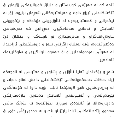
ئێمە کە لە هەرێمی كوردستان و عێراق قوربانییەكی زۆرمان بۆ
تێكشكاندنی تیرۆر داوە و مەینەتییەکانى شەڕمان بینیوە، زۆر بە
نیگەرانى و هەستیارییەوە لە ئاڵۆزبوونی دۆخەكە و تێکچوونى
ئاسایش و نەمانى سەقامگیرى دەڕوانین کە دەرەنجامى
چاوەڕواننەکراو و مەترسیدارى بۆ ناوچەکە و جیهان لێ
دەکەوێـتەوە، بۆیە لەپێناو ڕاگرتنی شەڕ و دروستكردنی ئارامیدا،
لە هەوڵى بەردەوامداین و بۆ هەموو نێوانگیری و هاوكارییەك
ئامادەین.
شەڕ و پێکدادان تەنیا ئاڵۆزى و پشێوى و مەترسی لە ناوچەکە
زیاد دەکات، دەسکەوتەکانى تێکشکاندنى داعش لەناو دەبات و
لە بەرژەوەندیى هیچ لایەنێکدا نابێت، بۆیە داوا لە کۆمەڵگەى
نێودەوڵەتى و ئەنجومەنى ئاسایش دەکەین چارەسەرێکى
دادپەروەرانە بۆ ئایندەى سووریا بدۆزێتەوە بە جۆرێک مافى
هەموو پێکهاتەکانى تیادا پارێزراو بێت و بە جددى ڕۆڵى خۆى بۆ