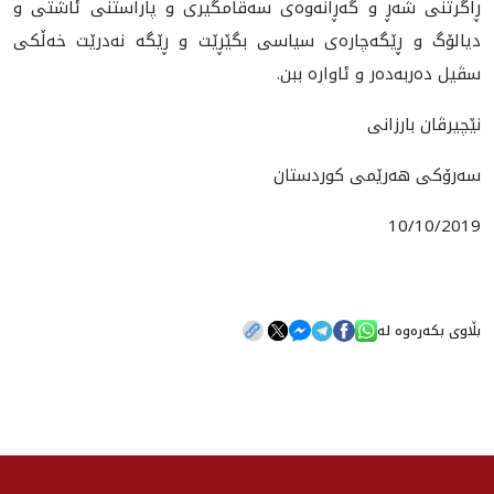
ڕاگرتنى شەڕ و گەڕانەوەى سەقامگیرى و پاراستنى ئاشتى و
دیالۆگ و ڕێگەچارەى سیاسى بگێڕێت و ڕێگە نەدرێت خەڵکى
سڤیل دەربەدەر و ئاوارە ببن.
نێچیرڤان بارزانى
سەرۆکى هەرێمى کوردستان
10/10/2019
بڵاوی بکەرەوە لە