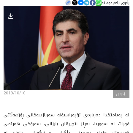
بڵاوی بکەرەوە لە
هه‌واڵ
گەلەری
2019/10/10
لێدوان
لە پەیامێکدا دەربارەى ئۆپەراسیۆنە سەربازییەکانى ڕۆژهەڵاتى
فورات لە سووریا، بەڕێز نێچیرڤان بارزانى، سەرۆکى هەرێمى
کوردستان وێڕاى دەربڕینى دڵگرانى و نیگەرانى، داواى لە