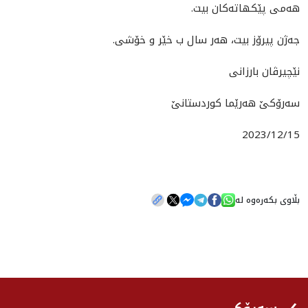
هه‌مى پێكهاته‌كان بيت.
جه‌ژن پيرۆز بيت، هه‌ر سال ب خێر و خۆشى.
نێچيرڤان بارزانى
سه‌رۆكێ هه‌رێما كوردستانێ
2023/12/15
بڵاوی بکەرەوە لە