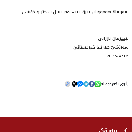
سه‌رسالا هه‌موويان پيرۆز بيت، هه‌ر سال ب خێر و خۆشى.
نێچيرڤان بارزانى
سه‌رۆكێ هه‌رێما كوردستانێ
2025/4/16
بڵاوی بکەرەوە لە
سەرۆک