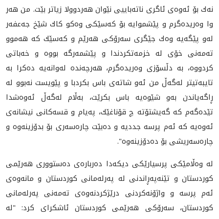
نه‌ك بۆ ئه‌وه‌ی ئاگری ناته‌بایيی نێوان هه‌ردوولا زیاتر بێت. من هه‌ر
وا وه‌ریده‌گرم و پێشموایه‌ بۆ كه‌سێكی وه‌كو كاك شێخ جه‌عفه‌ر
له‌و پێگه‌یه‌ وه‌ك جێگری سه‌رۆكی هه‌رێم و كه‌سێك كه‌ هه‌موو
ته‌مه‌نی خۆی له‌ خزمه‌تكردندا و پێشمه‌رگه‌ بووه‌ و خه‌باتی
كردووه‌، به‌ دڵسۆزی وه‌ریده‌گرم، هه‌رچه‌نده‌ له‌وانه‌یه‌ ده‌كرا به‌
تایبه‌تیتر له‌گه‌ڵ من ئه‌و شاته‌ی باس بكردبا و پێویست نه‌بوو له‌
ڕاگه‌یاندن به‌و شێوه‌یه‌ باس بكرێت، به‌ڵام له‌گه‌ڵ ئه‌وه‌شدا
تێده‌گه‌م كه‌ گه‌یشتۆته‌ چ قۆناغێك، په‌یام و قسه‌كانی نیشانه‌ی
ئه‌وه‌یه‌ كه‌ ئه‌م پرسه‌ جددیه‌ و ده‌بێت چاره‌سه‌ری بۆ بدۆزینه‌وه‌ و
چاره‌سه‌ریشی بۆ ده‌دۆزینه‌وه‌".
له‌ وه‌ڵامێكی پرسیارێكی دیكه‌دا ده‌رباره‌ی ده‌ستووری هه‌رێمی
كوردستان و تێنه‌په‌ڕاندنی له‌ په‌رله‌مانی كوردستان و مانه‌وه‌ی
ئه‌م پرسه‌ و واژۆنه‌كردنی درێژكردنه‌وه‌ی ته‌مه‌نی په‌رله‌مانی
كوردستان، سه‌رۆكی هه‌رێمی كوردستان ئاشكرای كرد: "له‌