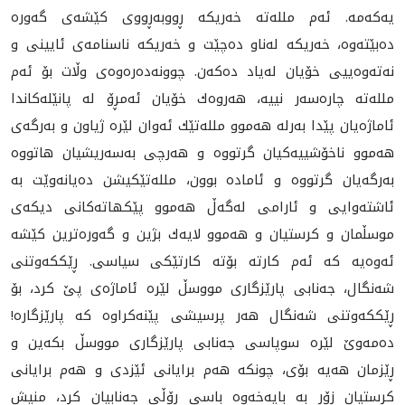
یه‌كه‌مه‌. ئه‌م ملله‌ته‌ خه‌ریكه‌ ڕووبه‌ڕووی كێشه‌ی گه‌وره‌
ده‌بێته‌وه‌، خه‌ريكه‌ له‌ناو ده‌چێت و خه‌ریكه‌ ناسنامه‌ی ئایينی و
نه‌ته‌وه‌یيی خۆیان له‌یاد ده‌كه‌ن. چوونه‌ده‌ره‌وه‌ی وڵات بۆ ئه‌م
ملله‌ته‌ چاره‌سه‌ر نییه‌، هه‌روه‌ك خۆیان ئه‌مڕۆ له‌ پانێله‌كاندا
ئاماژه‌یان پێدا به‌رله‌ هه‌موو ملله‌تێك ئه‌وان لێره‌ ژیاون و به‌رگه‌ی
هه‌موو ناخۆشییه‌كیان گرتووه‌ و هه‌رچی به‌سه‌ریشیان هاتووه‌
به‌رگه‌یان گرتووه‌ و ئاماده ‌بوون، ملله‌تێكیشن ده‌یانه‌وێت به‌
ئاشته‌وایی و ئارامى‌ له‌گه‌ڵ هه‌موو پێكهاته‌كانی دیكه‌ى
موسڵمان و كرستیان و هه‌موو لایه‌ك بژین و گه‌وره‌ترین كێشه‌
ئه‌وه‌یه‌ كه‌ ئه‌م كارته‌ بۆته‌ كارتێكی سیاسی. ڕێككه‌وتنی
شه‌نگال، جه‌نابی پارێزگاری مووسڵ لێره‌ ئاماژه‌ی پێ كرد، بۆ
ڕێككه‌وتنی شه‌نگال هه‌ر پرسیشی پێنه‌كراوه‌ كه‌ پارێزگاره‌!
ده‌مه‌وێ لێره‌ سوپاسی جه‌نابی پارێزگاری مووسڵ بكه‌ین و
ڕێزمان هه‌یه‌ بۆی، چونكه‌ هه‌م برایانی ئێزدی و هه‌م برایانی
كرستیان زۆر به‌ بایه‌خه‌وه‌ باسی ڕۆڵی جه‌نابیان كرد، منیش