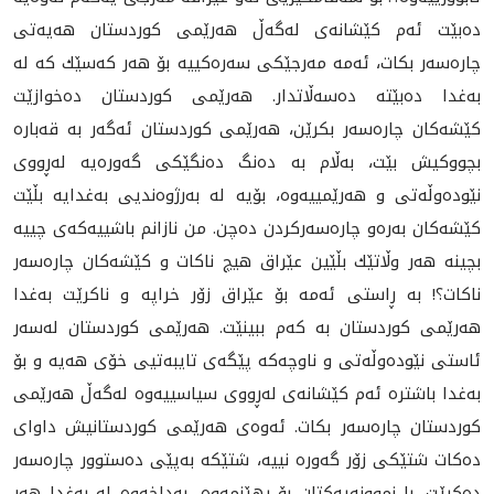
ده‌بێت ئه‌م كێشانه‌ی له‌گه‌ڵ هه‌رێمی كوردستان هه‌یه‌تی
چاره‌سه‌ر بكات، ئه‌مه‌ مه‌رجێكی سه‌ره‌كییه‌ بۆ هه‌ر كه‌سێك كه‌ له‌
به‌غدا ده‌بێته‌ ده‌سه‌ڵاتدار. هه‌رێمی كوردستان ده‌خوازێت
كێشه‌كان چاره‌سه‌ر بكرێن، هه‌رێمی كوردستان ئه‌گه‌ر به‌ قه‌باره‌
بچووكیش بێت، به‌ڵام به‌ ده‌نگ ده‌نگێكی گه‌وره‌یه‌ له‌ڕووی
نێوده‌وڵه‌تی و هه‌رێمییه‌وه‌، بۆیه‌ له‌ به‌رژوه‌ندیی به‌غدایه‌ بڵێت
كێشه‌كان به‌ره‌و چاره‌سه‌ركردن ده‌چن. من نازانم باشییه‌كه‌ی چییه‌
بچینه‌ هه‌ر وڵاتێك بڵێین عێراق هیچ ناكات و كێشه‌كان چاره‌سه‌ر
ناكات؟! به ‌ڕاستی ئه‌مه‌ بۆ عێراق زۆر خراپه‌ و ناكرێت به‌غدا
هه‌رێمی كوردستان به‌ كه‌م ببینێت. هه‌رێمی كوردستان له‌سه‌ر
ئاستی نێوده‌وڵه‌تی و ناوچه‌كه‌ پێگه‌ی تایبه‌تیی خۆی هه‌یه‌ و بۆ
به‌غدا باشتره‌ ئه‌م كێشانه‌ی له‌ڕووی سیاسییه‌وه‌ له‌گه‌ڵ هه‌رێمی
كوردستان چاره‌سه‌ر بكات. ئه‌وه‌ی هه‌رێمی كوردستانیش داوای
ده‌كات شتێكی زۆر گه‌وره‌ نییه‌، شتێكه‌ به‌پێی ده‌ستوور چاره‌سه‌ر
ده‌كرێت. با نموونه‌یه‌كتان بۆ بهێنمه‌وه‌، به‌داخه‌وه‌ له‌ به‌غدا هه‌ر