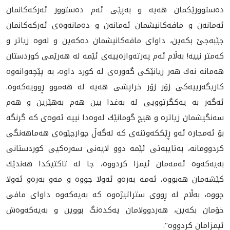
ده‌ستوورێكمان هه‌یه‌ و به‌پێی ئه‌م ده‌ستوور ئه‌ركه‌كانمان
ئه‌مانه‌ن و مافه‌كانیشمان ئه‌مانه‌ن و ده‌مانه‌وه‌ی ئه‌ركه‌كانمان
جێبه‌جێ بكه‌ین، داوای مافه‌كانیشمان ده‌كه‌ین و له‌وه‌ زیاتر و
كه‌متر نییه‌! به‌ڵام ئه‌م په‌رته‌وازه‌ییه‌ی ئێمه‌ له‌ هه‌رێمی كوردستان
هه‌مانه‌ نه‌ك هه‌ر زیانێكی گه‌وره‌ی له‌ كورد داوه‌، به‌ پێچه‌وانه‌وه‌
كاریگه‌رییه‌كی زۆر زۆر خراپشی هه‌یه‌ له‌ هه‌موو ڕوویه‌كه‌وه‌.
ئه‌گه‌ر به‌ یه‌كگرتوویی له‌ به‌غدا بین هه‌م به‌هێزین و هه‌م
سه‌نگیشمان زیاتره‌ و هیچ گومانێك له‌وه‌دا نییه‌ ئه‌وه‌ی كه‌ گرنگه‌
بۆ ئه‌مجاره‌ ئه‌و ڕێككه‌وتنه‌ی كه‌ له‌گه‌ڵ چوارچێوه‌ی هه‌ماهه‌نگی
كردوومانه‌، به‌تایبه‌تی ئێمه‌ دوو لایه‌نی سه‌ره‌كیی كوردستانی
به‌یه‌كه‌وه‌ ئه‌مه‌مان ئیمزا كردووه‌، جا له‌ تاكتیكدا هه‌ندێك
كێشه‌مان هه‌بووه‌، ئه‌مه‌ به‌ره‌و ئه‌ولا چووه‌ و مه‌و به‌ره‌و ئه‌ولا
چووه‌، به‌ڵام له‌ ڕووی ستراتیژه‌وه‌ كه‌ به‌یه‌كه‌وه‌ داوای مافی
خۆمان بكه‌ین، هه‌ردوولامان یه‌كده‌نگ بووین و به‌یه‌كه‌وه‌ش
ئیمزامان كردووه‌".