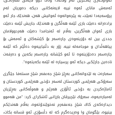
ته‌واوكه‌ری یه‌كترین له‌م وڵاته‌دا وه‌ك دوو لایه‌نی سه‌ره‌كی،
ئه‌مه‌ش مانای ئه‌وه‌ نییه‌ لایه‌نه‌كانی دیكه‌ ده‌وریان له‌م
پرۆسه‌یه‌دا نه‌بێت، به‌ پێچه‌وانه‌وه‌ ئه‌وانیش هه‌ن، هه‌ندێك جار ئه‌و
براده‌رانه‌ ده‌بێت باری ئێمه‌ هه‌ڵگرن و هه‌ندێك جاریش ئێمه‌ ده‌بێت
باری ئه‌وان هه‌ڵگرین، به‌ڵام له‌ ئه‌نجامدا ده‌بێت هه‌ردوولامان
جددی بین له‌ دۆزینه‌وه‌ی چاره‌سه‌ر بۆ كێشه‌كان و ئه‌مه‌ش بۆ
پیاهه‌ڵدان و موجامه‌له‌ نییه‌. زۆر به‌ دڵنیاییه‌وه‌ ده‌ڵێم كه‌ ئێمه‌
چاره‌سه‌ر ده‌دۆزینه‌وه‌ تا ئه‌و كێشانه‌ چاره‌سه‌ر بكه‌ین و ده‌رفه‌ت
ناده‌ین جارێكی دیكه‌ ئه‌و پرسیاره‌ له‌ ئێمه‌ بكه‌یته‌وه‌".
سه‌باره‌ت به‌ لێدوانه‌كانی به‌ڕێز شێخ جه‌عفه‌ر شێخ مسته‌فا جێگری
سه‌رۆكی هه‌رێمی كوردستان له‌سه‌ر دۆخی هه‌رێمی كوردستان و
ئاماژه‌كردن به‌ دۆخی ئاڵۆزی هه‌رێم و هه‌وڵه‌كانی به‌ڕێزیان
له‌مباره‌یه‌وه‌، سه‌رۆك نێچیرڤان بارزانی ئاشكرای كرد: "من هه‌موو
دیداره‌كه‌ی كاك شێخ جه‌عفه‌رم نه‌خوێندۆته‌وه‌، به‌ڵام هه‌ندێكم
بینیوه‌، بێگومان وا وه‌ریده‌گرم كه‌ له‌ دڵسۆزی ئه‌و قسانه‌ بكات،