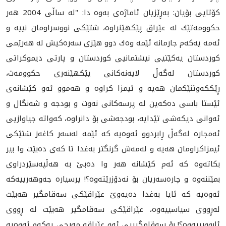
كۆتایی بۆیان: به‌ڕێزیان ئاماژه‌ی به‌وه‌ دا: "له‌ ساڵی 2004 هه‌ر
حكوومه‌تێك له‌ عێراق پێكهێنراوه‌، شتێكی نووسراومان نییه‌ و
ئه‌مه‌ یه‌كه‌م جارمانه‌ ئێمه‌ وه‌ك دوو هێزی سه‌ره‌كیش له‌ هه‌رێمی
كوردستان یه‌كێتیی نیشتمانیی كوردستان و پارتی دیموكراتی
كوردستان له‌گه‌ڵ لایه‌نه‌كانی پێكهێنه‌ری حكوومه‌ت،
ڕێككه‌وتنێكمان هه‌یه‌ و ئیمزا كراوه‌ و هه‌موو ئه‌و كێشانه‌ی
ئێستا باسی ده‌كه‌ین له‌ پرسه‌كانی نه‌وت و بودجه‌ و شه‌نگال و
ئه‌وانی دیكه‌شی تێدایه‌، بودجه‌شى بۆ دانراوه‌، كه‌واته‌ جیاوازیی
ئه‌مجاره‌ له‌گه‌ڵ ڕابردوو ئه‌وه‌یه‌ كه‌ ئێمه‌ له‌سه‌ر كاغه‌ز شتێكی
ئیمزاكراومان هه‌یه‌ و له‌مه‌ش گرنگتر به‌غدا تا كه‌ی ده‌بێت وا بیر
بكاته‌وه‌ كه‌ ئه‌م كێشانه‌ هه‌ر وا ده‌بێ به‌ هه‌ڵپه‌سێردراوی
بمێننه‌وه‌ و چاره‌سه‌ریان بۆ نه‌دۆزرێته‌وه‌؟! پرسیاره‌ جه‌وهه‌رییه‌كه‌
ئه‌وه‌یه‌ كه‌ ئایا به‌غدا ده‌یه‌وێ عێراقێكی سه‌قامگیر هه‌بێت
له‌ڕووی سیاسییه‌وه‌، عێراقێكی سه‌قامگیر هه‌بێت له‌ ڕووی
ئابوورییه‌وه‌؟! بۆ سه‌قامگیريی ئه‌و عێراقه‌ مه‌رجی یه‌كه‌م ئه‌وه‌یه‌