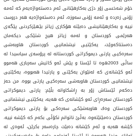
خۆم شه‌خسی زۆر دژی به‌كارهێنانی ئه‌م ده‌سته‌واژه‌يه‌م كه‌ ئه‌مه‌
زۆنی زه‌رده‌ و ئه‌مه‌ زۆنی سه‌وزه‌، ئه‌م ده‌سته‌واژه‌يه‌ هه‌ر دروست
نییه‌ و به‌كارهێنانیشی ده‌بێته‌ هۆكاری زیاتر بێهێزكردنی پێگه‌ی
هه‌رێمی كوردستان و له‌مه‌ زیاتر هیچ شتێكی دیكه‌مان
ده‌ستناكه‌وێت. یه‌كێتیی نیشتمانیی كوردستان هاوبه‌شی
سه‌ره‌كیی پارتی دیموكراتی كوردستانه‌ له‌ پرۆسه‌ی سیاسیدا له‌
ساڵی 2003ه‌وه‌ تا ئێستا و پێش ئه‌و كاتیش سه‌رباری هه‌موو
ئه‌و كێشانه‌ی كه‌ له‌نێوان یه‌كێتی و پارتیدا هه‌بووه‌، یه‌كێتیی
نیشتمانیی كوردستان هاوبه‌شی سه‌ره‌كيی پارتی بووه‌. من حه‌ز
ده‌كه‌م ئێستاش زۆر به‌ ڕاشكاوانه‌ بڵێم: پارتی دیموكراتی
كوردستان سه‌ره‌ڕای ئه‌و كێشانه‌ی كه‌ هه‌یه‌، یه‌كێتیی نیشتمانیی
كوردستان وه‌ك هاوبه‌شێكی سه‌ره‌كی بۆ پارتی دیموكراتی
كوردستان ده‌مێنێته‌وه‌. به‌ڵێ ناتوانم نكۆڵى بكه‌م كه‌ كێشه‌ نییه‌.
كێشه‌ هه‌یه‌ و ئه‌م كێشانه‌ ده‌بێت چاره‌سه‌ر بكرێن، ئه‌وه‌ی له‌
توانای مندا هه‌بووه‌ تا ئێستا ئه‌نجامم داوه‌ بۆ چاره‌سه‌ركردنی