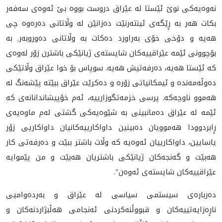
نه‌وه‌یه‌كی نوێ ئێستا له‌ عێراق دروست بووه‌ بێ ئه‌وه‌ی سه‌فه‌ر
بكات هه‌ر به‌ ڕێگه‌ی ئينته‌رنێت ده‌زانێن له‌ وڵاتانی ده‌ره‌وه‌ چی
هه‌یه‌ و دۆخی خۆی به‌راورد ده‌كات به‌ وڵاتانی ده‌وروبه‌ر. به‌
بۆچوونی ئێمه‌ عێراقییه‌كان شایسته‌ی ژیانێكی باشترن زۆر له‌وه‌ی
كه‌ ئێستا هه‌یه‌، ده‌رفه‌تیش هه‌یه‌. سوپاس بۆ خوا عێراق وڵاتێكی
ده‌وڵه‌مه‌نده‌ و ئیمكانیاتی زۆره‌ و ده‌كرێت عێراق ببێته‌ پێشه‌نگ له‌
هه‌موو ناوچه‌كه‌. پرسی خزمه‌تگوزارییه‌، ئه‌م خۆپیشاندانانه‌ی كه‌
ئێمه‌ له‌ عێراق ده‌مانبینی به‌ شێوه‌یه‌كی گشتی له‌م ماوه‌یه‌ی
ڕابردوودا هه‌موویان ده‌بینین داواكارییه‌كانیان داواكاریی زۆر
یاسایین، داواكارییان ئه‌وه‌یه‌ كه‌ وڵات باشتر ببێت و ده‌رفه‌تی كار
هه‌بێت و گه‌نجه‌كان ژیانێكی باشتریان هه‌بێت و من پێموایه‌
عێراقییه‌كان شایسته‌ی ئه‌وه‌ن".
ده‌رباره‌ی سیستمی سیاسی له‌ عێراق و به‌رده‌وامیی
ناڕه‌زایه‌تییه‌كان و قبووڵنه‌كردنی ئه‌نجامی هه‌ڵبژاردنه‌كان و