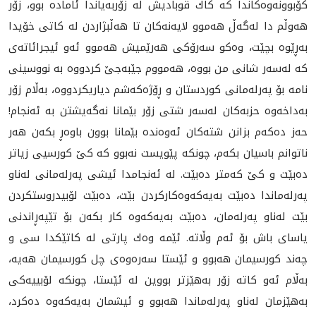
كۆبوونه‌وه‌كاندا كه‌ كاك قوبادیش له‌ زۆربه‌یاندا ئاماده ‌بوو، زۆر
هه‌وڵم دا له‌گه‌ڵ هه‌موو لایه‌نه‌كان تا هه‌ڵبژاردن له‌ كاتی خۆیدا
به‌ڕێوه ‌بچێت، وه‌كو سه‌رۆكی هه‌رێمیش هه‌موو ئه‌و ئیجرائاته‌ی
كه‌ له‌سه‌ر شانی من بووه،‌ هه‌مووم جێبه‌جێ كردووه‌ به‌ نووسینی
نامه‌ بۆ په‌رله‌مانی كوردستان و ڕۆژه‌كه‌شم دیاریكردووه‌، به‌ڵام زۆر
به‌داخه‌وه‌ حزبه‌كان له‌سه‌ر شتی زۆر بێمانا نه‌گه‌یشتن به‌ ئه‌نجام!
حه‌ز ده‌كه‌م بزانن شته‌كان ئه‌وه‌نده‌ بێمانا بوون باوه‌ڕ بكه‌ن‌ هه‌ر
ناتوانم باسیان بكه‌م، چونكه‌ پێویست نه‌بوو كه‌ كێ كورسيی زیاتر
ده‌بێت و كێ كه‌متر ده‌بێت. له‌ ئه‌نجامدا ئیشی په‌رله‌مانی له‌ناو
په‌رله‌ماندا ده‌بێت به‌یه‌كه‌وه‌كاركردن بێت، ده‌بێت لۆبیدروستكردن
بێت له‌ناو په‌رله‌مان، ده‌بێت به‌یه‌كه‌وه‌ كار بكه‌ن بۆ تێپه‌ڕاندنی
یاسای باش بۆ ئه‌م وڵاته‌. ئێمه‌ وه‌ك پارتی له‌ كاتێكدا سی و
چه‌ند كورسیمان هه‌بوو و ئێستا سه‌ره‌وه‌ی چل كورسیمان هه‌یه‌،
به‌ڵام ئه‌و كاته‌ زۆر به‌هێزتر بووین له‌ ئێستا، چونكه‌ لۆبییه‌كی
به‌هێزمان له‌ناو په‌رله‌ماندا هه‌بوو و ئیشمان به‌یه‌كه‌وه‌ ده‌كرد،