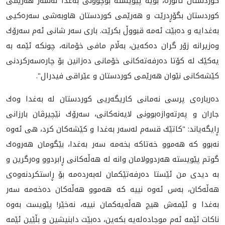
كوردستان ئاڵۆزه‌، بۆیه‌ پێویسته‌ بۆچوونی به‌غدا له‌سه‌ر هه‌رێمی
كوردستان بگۆڕدرێت و هه‌رێمی كوردستان هاوبه‌شی سه‌ره‌كیی
به‌غدايه‌ و ده‌بێت ئه‌مه‌ قبووڵ بكرێت. باری سه‌ر شانی ئه‌م سه‌رۆك
وه‌زیرانه‌ زۆر گران ده‌كه‌ین، به‌ڵام مافی خۆمانه،‌ چونكه‌ ئێمه‌ به‌
یه‌كێك له‌ كۆتا ده‌رفه‌ته‌كانی خۆمانی ده‌زانین بۆ چاره‌سه‌ركردنی
كێشه‌كانی نێوان هه‌رێمی كوردستان و عێراقی فیدرال".
ده‌رباره‌ی پرسى نه‌مانى كاريگه‌ريى كوردستان له‌ به‌غدا وه‌ك
جاران و په‌رته‌وازه‌بوونى لايه‌نه‌كانى، سه‌رۆك نێچیرڤان بارزانی
ڕایگه‌یاند: "كاتێك قسه‌م له‌سه‌ر به‌غدا و كێشه‌كان كرد، هی ئه‌وه‌
نه‌بوو كه‌ هه‌موو خه‌تاكه‌ بخه‌مه‌ سه‌ر به‌غدا، بێگومان هه‌روه‌ك
گوتم پێویسته‌ هه‌ردوولامان وانه‌ له‌ هه‌ڵه‌كانی ڕابردوو وه‌رگرین و
به‌ دیدی من ئێستا ده‌رفه‌تێكمان له‌به‌رده‌مه‌ بۆ ڕاستكردنه‌وه‌ی
هه‌ڵه‌كان، به‌س ئه‌وه‌ نییه‌ كه‌ هه‌موو هه‌ڵه‌كان ده‌خه‌مه‌ سه‌ر
به‌غدا و ئێمه‌ش هیچ هه‌ڵه‌یه‌كمان نییه،‌ نه‌خێر! پێویست به‌وه‌
ناكات ئێمه‌ ئه‌م موجاده‌له‌یه‌ بكه‌ین، ده‌بێت دابنیشین و بڵێین ئێمه‌