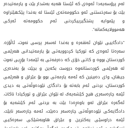
له‌م پرۆسه‌یه‌دا ئه‌وه‌ی كه‌ ئێستا هه‌یه‌ به‌شدار بێت و یارمه‌تیده‌ر
بێت بۆ سه‌رخستنی ئه‌و حكوومه‌ته‌ی ئێستا له‌ به‌غدا پێكهێنراوه‌
و پێموایه‌ پشتگیرییكردنی ئه‌م حكوومه‌ته‌ ئه‌ركی
هه‌موولایه‌كمانه‌".
"دادگایيی نێوان ئه‌نقه‌ره‌ و به‌غدا له‌سه‌ر پرسی نه‌وت، ئاڵۆزه‌.
سه‌ره‌تا ئه‌وه‌ی كه‌ توركیا كردوویه‌تی بۆ یارمه‌تیدانی هه‌رێمی
كوردستان بووه‌ و كاتی خۆی كه‌ ده‌رفه‌تی به‌ ئێمه‌دا بۆڕیی نه‌وت
له‌ هه‌رێمی كوردستانه‌وه‌ دروست بكه‌ین و بچێت بۆ به‌نده‌ری
جیهان، وای ده‌بینین كه‌ ئه‌مه‌ یارمه‌تی بوو بۆ عێراق و هه‌رێمی
كوردستان، بردنی ئه‌م بابه‌ته‌ بۆ دادگای نێوده‌وڵه‌تی به‌ دیدی
ئێمه‌ چاره‌سه‌ری هیچ كێشه‌یه‌ك له‌ نێوان عێراق و توركیادا ناكات.
ئه‌گه‌ره‌ عێراق له‌و باوه‌ڕه‌دا بێت به‌ بردنی ئه‌م كێشه‌یه‌ بۆ
دادگایه‌كی نێوده‌وڵه‌تی چاره‌سه‌ر ده‌بێت، ئه‌مه‌ چاره‌سه‌ر نابێت.
ئێمه‌ دراوسێى یه‌كترین و عێراق هاوبه‌شێكی سه‌ره‌كیی