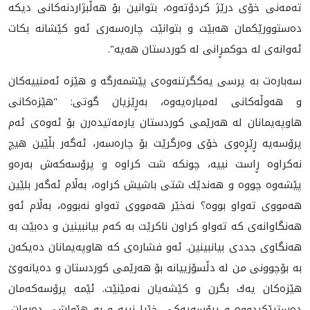
ته‌مه‌نی خۆی درێژ كردۆته‌وه‌، بتوانین بۆ هه‌ڵبژاردنه‌كانی دیكه‌
ده‌ستوورێكمان هه‌بێت و بتوانێت چاره‌سه‌ری ئه‌و كێشانه‌ بكات
ئه‌وانه‌ی له‌ حوكمڕانی له‌ كوردستان هه‌یه‌".
سه‌باره‌ت به‌ پرسی یه‌كگرتنه‌وه‌ی پێشمه‌رگه‌ و هێزه‌ ئه‌منییه‌كان
و هه‌وڵه‌كانی له‌مباره‌یه‌وه‌، به‌ڕێزیان گوتی: "هێزه‌كانی
هاوپه‌یمانان له‌ هه‌رێمی كوردستان یارمه‌تیده‌رن بۆ ئه‌وه‌ی ئه‌م
پرۆسه‌یه‌ ڕێڕه‌وی خۆی وه‌رگرێت بۆ چاره‌سه‌ر، ئه‌گه‌ر بڵێین هیچ
نه‌كراوه‌ ڕاست نییه‌، چونكه‌ شت كراوه‌ و پرۆسه‌كه‌ش به‌ره‌و
پێشه‌وه‌ چووه‌ و هه‌ندێك شتی باشیش كراوه‌، به‌ڵام ئه‌گه‌ر بلێین
هه‌مووی ته‌واو بووه‌؟ نه‌خێر هه‌مووی ته‌واو نه‌بووه،‌ به‌ڵام ئه‌و
هه‌نگاوانه‌ی كه‌ ته‌واو كراون ناكرێت به‌ كه‌م بیانبینین و ده‌بێت به‌
هه‌نگاوی جددی بیانبینین. ئه‌و فشاره‌ی كه‌ هاوپه‌یمانان ده‌یكه‌ن
به‌ بۆچوونی من له‌ دڵسۆزییانه‌ بۆ هه‌رێمی كوردستان و ده‌یانه‌وێ
هێزه‌كان‌ یه‌ك بگرن و كێشه‌یان نه‌مێنێت. ئێمه‌ پرۆسه‌كه‌مان
ده‌ستپێكردووه‌ و پرۆسه‌یه‌كی خێرا نییه‌ و به‌ هێواشی ده‌ڕوات،