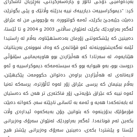
به‌رده‌واميی دۆخی ئاڵۆز و چاره‌سه‌ركردنى، به‌ڕێزیان ئاشكرای
كرد: "دیموكراسییه‌ت دیارییه‌ك نییه‌ بدرێته‌ وڵاتێك و پێی بگوترێت
ده‌بێت جێبه‌جێ بكرێت، ئه‌مه‌ كولتووره‌. به‌ بۆچوونی من له‌ عێراق
ئه‌گه‌ر به‌راوردێك بكرێت له‌نێوان ساڵانی 2003 و 2004 و تا ئێستا،
ده‌بینین كه‌ پێشكه‌وتنی زۆرمان به‌ده‌ستهێناوه‌، به‌ڵام له‌ ڕاستیدا
ئێمه‌ نه‌گه‌یشتووینه‌ته‌ ئه‌و قۆناغه‌ی كه‌ وه‌ك نموونه‌ی به‌ریتانیات
هێنایه‌وه‌، له‌ سه‌رتادا كه‌ هه‌ڵبژاردن بوو هاوپه‌یمانیی سێقۆڵی
دروست بوو، به‌و هیوایه‌ بوو كه‌ سیسته‌مه‌كه‌ دیموكراسییه‌ و ئه‌و
لایه‌نانه‌ی له‌ هه‌ڵبژاردن براوه‌ن ده‌توانن حكوومه‌ت پێكبهێنن،
به‌ڵام بینیمان كه‌ پرسی عێراق زۆر له‌وه‌ ئاڵۆزتره‌، پرسه‌كه‌ ته‌نیا
ئه‌وه‌ نییه‌ كه‌ عێراق خۆیه‌تی، زۆر فاكته‌ری تر هه‌ن كه‌ ده‌ستیان
له‌ بابه‌ته‌كه‌دا هه‌یه‌ و ئه‌مه‌ به‌ ئاسانی ناچێته‌ سه‌ر، كه‌واته‌ ده‌بێت
فۆرمۆلێك بدۆزینه‌وه‌ كه‌ بتوانین چۆن به‌یه‌كه‌وه‌ ئیداره‌ی وڵات
بكه‌ین له‌م قوناغه‌دا. ئه‌گه‌ر به‌راوردێك له‌نێوان سه‌رۆك وه‌زیرانی
ئێستا و پێشتردا بكه‌ی، ده‌بینین سه‌رۆك وه‌زیرانی پێشتر هیچ