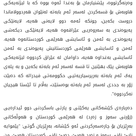
وه‌رنه‌گرتووه‌، پێشنیارمان بۆ به‌غدا ئه‌وه‌ بووه‌ كه‌ با لیژنه‌یه‌كی
هاوبه‌ش بۆ قسه‌كردن له‌سه‌ر ئه‌م بابه‌ته‌‌ له‌نێوان هه‌ردوولاماندا
دروست بكه‌ین، چونكه‌ ئه‌مه‌ دوو لایه‌نی هه‌یه‌، لایه‌نێكی
په‌یوه‌ندی به‌ سه‌روه‌ریی عێراقه‌وه‌ هه‌یه‌، لایه‌نێكی دیكه‌شی
په‌یوه‌ندی به‌ ئه‌من و ئاسایشی هه‌رێمی كوردستانه‌وه‌ هه‌یه‌.
ئه‌من و ئاسایشی هه‌رێمی كوردستانیش په‌یوه‌ندی به‌ ئه‌من
ئاسایشی به‌غداوه‌ هه‌یه‌، داوامان له‌ عێراق كردووه‌ لیژنه‌یه‌كی
هاوبه‌ش پێك بهێنین تا قسه‌ له‌سه‌ر ئه‌م بابه‌ته‌ بكه‌ین و به‌ پله‌ی
یه‌ك ئه‌م بابه‌ته‌ به‌رپرسیاريه‌تیی حكوومه‌تی فیدراله‌ كه‌ ده‌بێت
زۆر به‌ جددی له‌سه‌ر ئه‌م بابه‌ته‌ بوه‌ستێت، به‌ڵام تا ئێستا هیچیان
نه‌كردووه‌".
ده‌رباره‌ی كێشه‌كانى یه‌كێتی و پارتى باسكردنى دوو ئیداره‌یی
(زۆرنی سه‌وز و زه‌رد) له‌ هه‌رێمی كوردستان و هه‌وڵه‌كانی
به‌ڕێزیان بۆ چاره‌سه‌ركردنی ئه‌و كێشانه‌، به‌ڕێزیان گوتی: "پێموایه‌
نابێ زۆنی سه‌وز و زه‌رد هه‌بێ، ده‌بێ زۆنی كوردستان هه‌بێ، من