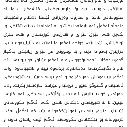
توركیایه‌ و ئه‌م زمانه‌ی قسه‌كردن له‌گه‌ڵ یه‌كتری له‌م بابه‌ته‌دا،
زمانێكی دروست نییه‌ بۆ چاره‌سه‌ركردنی كێشه‌كان. داوا له‌
حكوومه‌تی به‌غدا و سه‌رۆك وه‌زیرانی ئێستا ده‌كه‌م واقعبینانه‌
مامه‌ڵه‌ له‌گه‌ڵ ئه‌م بابه‌ته‌دا بكات و له‌ ئه‌نجامدا ده‌بێت شتێكی وا
بكه‌ین هه‌م خێری عێراق و هه‌رێمى كوردستان و هه‌م خێری
توركیاشی تێدا بێت،‌ چونكه‌ ئه‌گه‌ر وا نه‌بێت به‌ دڵنیاییه‌وه‌ شتی
خراپتری به‌دوادا دێت و به‌ بۆچوونی من عێراق زیانێكی یه‌كجار
گه‌وره‌ ده‌كات، ئه‌مه‌ بۆچوونی منه‌. ئه‌گه‌ر عێراق له‌و بڕوایه‌دا بێت
له‌م دادگاییكردنه‌دا ده‌یباته‌وه‌، بردنه‌وه‌ نییه‌ و ناشیباته‌وه‌، واته‌
ئه‌گه‌ر بیباته‌وه‌ش هه‌ر دۆڕاوه‌ و ئه‌م پرسه‌ ده‌بێت به ‌شێوه‌یه‌كی
ئاشتیانه‌ و گفتوگۆ له‌نێوان توركیا و عێراقدا چاره‌سه‌ر بكرێت، وه‌ك
هه‌رێمی كوردستانیش ئاماده‌ین ڕۆڵێكی سه‌ره‌كی له‌م كاره‌دا
ببینین. با به‌ شێویه‌كی دیكه‌ش باسی بكه‌م، ئه‌گه‌ر حكوومه‌تی
ئێستای عێراق پابه‌ندی ئه‌و ڕێككه‌وتنه‌ بێت كه‌ له‌گه‌ڵ به‌غدا
كردوومانه‌ بۆ پێكهانانی حكوومه‌ت، ئه‌گه‌ر ئێمه‌ یاسای نه‌وت و