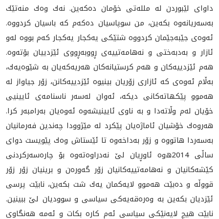
داوای لێبوردن له‌ ملله‌تی خۆمان ده‌كه‌ین. نه‌ك وه‌ك منه‌تێك
به‌سه‌ریانه‌وه‌ بكه‌ین، من سوپاسیان ده‌كه‌م كه‌ باسیان كردووه‌.
ئه‌وه‌ی جێبه‌جێمان كردووه‌ شتێكی یه‌كجار یه‌كجار كه‌م بووه‌ له‌و
ئازار و به‌دبه‌ختی و نه‌هامه‌تیيه‌ی ڕووبه‌ڕووی ئێزدییان بۆته‌وه‌.
هه‌م ئێزدییه‌كان و هه‌م كرستیانه‌كان هه‌ریه‌كه‌یان به‌ شێوه‌یه‌ك،
به‌ڵام ئه‌وه‌ی كه‌ ئازاری زۆریان بینیوه‌ ئێزدییه‌كانن، زۆر جیاواز له‌
هه‌موو پێكهاته‌كانی دیكه‌، ئه‌وان له‌سه‌ر ناسنامه‌ی ئایینیی
خۆیان له‌م وڵاته‌دا و به‌ ناوی ئایينیشه‌وه‌ ئه‌وه‌یان به‌رامبه‌ر كرا.
هه‌روه‌ك خۆشیان ئاماژه‌یان پێكرد له‌ مێژوودا چه‌ندین فه‌رمانیان
به‌سه‌ردا هاتووه‌ و زۆر به‌داخه‌وه‌ تا ئێستاش وه‌ك پێویست دوای
ساڵی 2014ه‌وه‌ ئاوڕیان لێ نه‌دراوه‌ته‌وه‌ بۆ چاره‌سه‌ركردنی
كێشه‌كانیان و نه‌هامه‌تییه‌كانیان زۆر گه‌وره‌ن و برینیان زۆر زۆر
قووڵه‌ و ده‌بێت هه‌موو لایه‌كمان یه‌ك شت بكه‌ین، نابێت پرسی
ئێزدیان بكه‌ین به‌ وه‌ره‌قه‌یه‌كی سیاسی و سوودیان لێ ببینین.
نابێت هیچ لایه‌نێكی سیاسی ئه‌م كاره‌ بكات و ئه‌مه‌ هه‌نگاوی