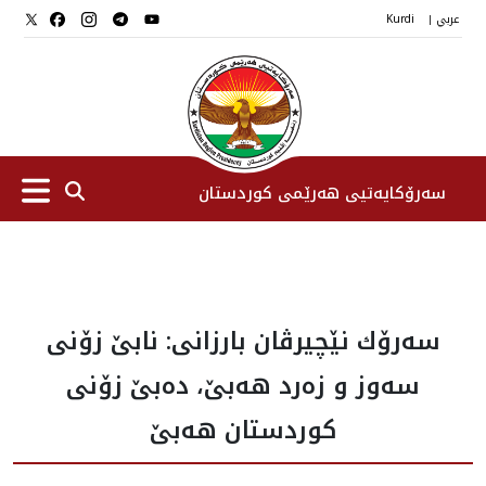
عربي
Kurdi
|
سەرۆکایەتیی هەرێمی کوردستان
سەرۆك
سه‌رۆك نێچيرڤان بارزانى: نابێ زۆنی
جێگرانی سه‌رۆک
سه‌وز و زه‌رد هه‌بێ، ده‌بێ زۆنی
ستافی سەرۆکایەتی
كوردستان هه‌بێ
دامەزراوەکان