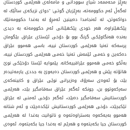
به‌ڕێز محه‌ممه‌د شیاع سوودانی و مامه‌ڵه‌ی هه‌رێمى كوردستان
له‌گه‌ڵ ئه‌م حكوومه‌ته‌، به‌ڕێزیان گوتی: "دوای نزیكه‌ی ساڵێك له‌
دواكه‌وتن، له‌ ئه‌نجامدا ده‌بینین ئه‌مڕۆ له‌ به‌غدا حكوومه‌تێك
پێكهێنراوه‌، هه‌ر خودی پێكهێنانی ئه‌م حكوومه‌ته‌ به‌ دیدی
به‌نده‌ هه‌نگاوێكی گرنگ بوو بۆ دۆخی ئێستای عێراق. بێگومان
پرسه‌كه‌ ته‌نیا هه‌رێمی كوردستان نییه‌، باسی هه‌موو عێراق
ده‌كه‌ین و خه‌می ئێمه‌ش ته‌نیا خه‌می هه‌رێمی كوردستان نییه‌،
به‌ڵكو خه‌می هه‌موو عێراقییه‌كانه‌. پێموایه‌ ئێستا دۆخێكی نوێ
هاتۆته‌ پێش و هه‌رێمی كوردستان ده‌یه‌وێ به‌ جددی یارمه‌تیده‌ر
بێت بۆ ئه‌وه‌ی سه‌رۆك وه‌زیرانی نوێی عێراق و كابینه‌كه‌ی
سه‌ركه‌وتوو بن، چونكه‌ ئه‌گه‌ر‌ عێراق سه‌قامگیر بێت، هه‌رێمی
كوردستانیش سه‌قامگیر ده‌بێت، ئه‌گه‌ر دۆخی ئه‌منی له‌ عێراق
تێكبچێت، دۆخی هه‌رێمی كوردستانیش تێكده‌چێت و ئه‌م شتانه‌
هه‌موو به‌یه‌كه‌وه‌ به‌ستراوه‌ته‌وه‌ و ناتوانیت به‌غدا له‌ هه‌رێمی
كوردستان جیا بكه‌یته‌وه‌ و هه‌رێم له‌ به‌غدا جیا بكه‌یته‌وه.‌ ئه‌وه‌ی