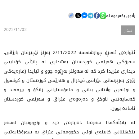
بڵاوی بکەرەوە لە
هه‌واڵ
2022/11/02
دیدار
گەلەری
ئێواره‌ی ئه‌مڕۆ چوارشه‌ممه‌ 2/11/2022 به‌ڕێز نێچیرڤان بارزانی،
سه‌رۆكی هه‌رێمی كوردستان به‌شداری له‌ پانێڵی كۆتاییی
دیداری مێريدا كرد كه‌ له‌ هه‌ولێر به‌ڕێوه‌ چوو و تیایدا ژماره‌یه‌كی
زۆری به‌رپرسانی عێراقی فیدرال و هه‌رێمی كوردستان و كونسول
و نوێنه‌ری وڵاتانی بیانی و مامۆستایانی زانكۆ و بیرمه‌ند و
كه‌سایه‌تيی ناوخۆ و ده‌ره‌وه‌ی عێراق و هه‌رێمی كوردستان
ئاماده‌ بوون.
له‌ پانێڵه‌كه‌دا سه‌ره‌تا ده‌رباره‌ى دید و بۆچوونیان له‌سه‌ر
پێكهێنانی كابینه‌ی نوێی حكوومه‌تی عێراق به‌ سه‌رۆكایه‌تیی