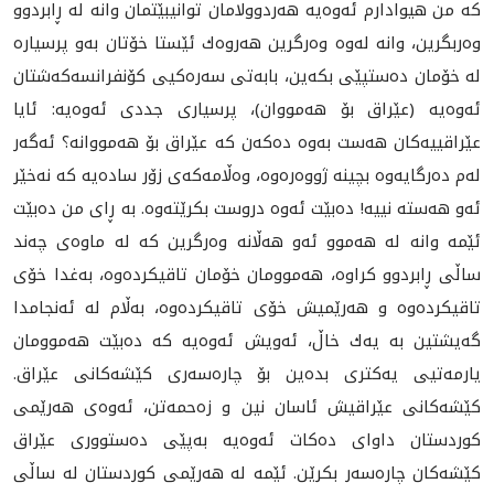
كه‌ من هیوادارم ئه‌وه‌یه‌ هه‌ردوولامان توانیبێتمان وانه‌ له‌ ڕابردوو
وه‌ربگرین، وانه‌ له‌وه‌ وه‌رگرین هه‌روه‌ك ئێستا خۆتان به‌و پرسیاره‌
له خۆمان ده‌ستپێی بكه‌ین، بابه‌تی سه‌ره‌كیی كۆنفرانسه‌كه‌شتان
ئه‌وه‌یه‌ (عێراق بۆ هه‌مووان)، پرسیاری جددی ئه‌وه‌یه‌: ئایا
عێراقییه‌كان هه‌ست به‌وه‌ ده‌كه‌ن كه‌ عێراق بۆ هه‌مووانه‌؟ ئه‌گه‌ر
له‌م ده‌رگایه‌وه‌ بچینه‌ ژووه‌ره‌وه‌، وه‌ڵامه‌كه‌ی زۆر ساده‌یه‌ كه‌ نه‌خێر
ئه‌و هه‌سته‌ نییه‌! ده‌بێت ئه‌وه‌ دروست بكرێته‌وه‌. به‌ ڕای من ده‌بێت
ئێمه‌ وانه‌ له‌ هه‌موو ئه‌و هه‌ڵانه‌ وه‌رگرین كه‌ له‌ ماوه‌ی چه‌ند
ساڵی ڕابردوو كراوه‌، هه‌موومان خۆمان تاقیكرده‌وه‌، به‌غدا خۆی
تاقیكرده‌وه‌ و هه‌رێمیش خۆی تاقیكرده‌وه‌، به‌ڵام له‌ ئه‌نجامدا
گه‌یشتین به‌ یه‌ك خاڵ، ئه‌ویش ئه‌وه‌یه‌ كه‌ ده‌بێت هه‌موومان
یارمه‌تیی یه‌كتری بده‌ین بۆ چاره‌سه‌ری كێشه‌كانی عێراق.
كێشه‌كانی عێراقیش ئاسان نین و زه‌حمه‌تن، ئه‌وه‌ی هه‌رێمی
كوردستان داوای ده‌كات ئه‌وه‌يه‌ به‌پێی ده‌ستووری عێراق
كێشه‌كان چاره‌سه‌ر بكرێن. ئێمه‌ له‌ هه‌رێمی كوردستان له‌ ساڵی