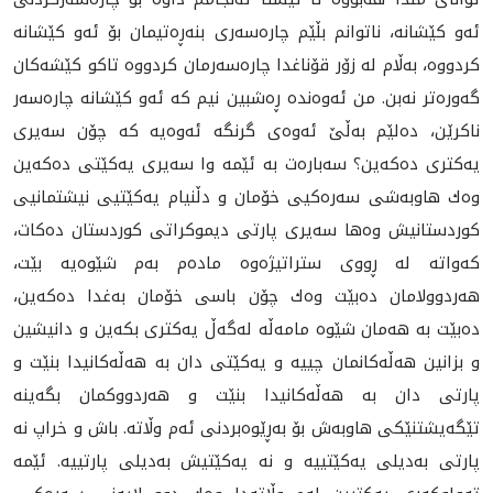
ئه‌و كێشانه‌، ناتوانم بڵێم چاره‌سه‌ری بنه‌ڕه‌تیمان بۆ ئه‌و كێشانه‌
كردووه‌، به‌ڵام له‌ زۆر قۆناغدا چاره‌سه‌رمان كردووه‌ تاكو كێشه‌كان
گه‌وره‌تر نه‌بن. من ئه‌وه‌نده‌ ڕه‌شبین نیم كه‌ ئه‌و كێشانه‌ چاره‌سه‌ر
ناكرێن، ده‌لێم به‌ڵێ ئه‌وه‌ی گرنگه‌ ئه‌وه‌یه‌ كه‌ چۆن سه‌یری
یه‌كتری ده‌كه‌ین؟ سه‌باره‌ت به‌ ئێمه‌ وا سه‌یری یه‌كێتی ده‌كه‌ین
وه‌ك هاوبه‌شی سه‌ره‌كیی خۆمان و دڵنیام یه‌كێتیی نیشتمانیی
كوردستانیش وه‌ها سه‌یری پارتی دیموكراتی كوردستان ده‌كات،
كه‌واته‌ له‌ ڕووی ستراتیژه‌وه‌ ماده‌م به‌م شێوه‌یه‌ بێت،
هه‌ردوولامان ده‌بێت وه‌ك چۆن باسی خۆمان به‌غدا ده‌كه‌ین،
ده‌بێت به‌ هه‌مان شێوه‌ مامه‌ڵه‌ له‌گه‌ڵ یه‌كتری بكه‌ین و دانیشین
و بزانین هه‌ڵه‌كانمان چییه‌ و یه‌كێتی دان به‌ هه‌ڵه‌كانیدا بنێت و
پارتی دان به‌ هه‌ڵه‌كانیدا بنێت و هه‌ردووكمان بگه‌ینه‌
تێگه‌یشتنێكی هاوبه‌ش بۆ به‌ڕێوه‌بردنی ئه‌م وڵاته‌. باش و خراپ نه‌
پارتی به‌دیلی یه‌كێتییه‌ و نه‌ یه‌كێتیش به‌دیلی پارتییه‌. ئێمه‌