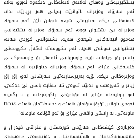
پشتگیرییه‌كی وه‌های له‌لایه‌ن لایه‌نه‌كانی دیكه‌وه‌ نه‌بوو، به‌ڵام
ئه‌م سه‌رۆك وه‌زیرانه‌ ناتوانرێت به‌یانی هه‌ر بڕیارێك بدات
لایه‌نه‌كانی دیكه‌ به‌تایبه‌تی شیعه‌ ناتوانن بڵێن ئه‌م سه‌رۆك
وه‌زیرانه‌ بێ پشتیوان بووه‌، ئه‌م سه‌رۆك وه‌زیرانه‌ پشتیوانیی
هه‌موو لایه‌نه‌كانی شیعه‌ی هه‌یه‌، پشتیوانیی كوردی هه‌یه‌،
پشتیوانیی سوننه‌ی هه‌یه‌، ئه‌م حكوومه‌ته‌ له‌گه‌ڵ حكوومه‌تی
پێشتر زۆر جیاوازه‌، بۆیه‌ چاوه‌ڕوانيی ئێمه‌ش بۆ چاره‌سه‌ركردنی
كێشه‌كانی عێراق له‌م سه‌رۆك وه‌زیرانه‌ جیاوازتره‌ له‌ سه‌رۆك
وه‌زیره‌كانی دیكه‌، بۆیه‌ به‌رپرسیاريه‌تيی سه‌رشانی ئه‌و، زۆر زۆر
زیاتر و گه‌وره‌شه‌ و ده‌بێت ئه‌وه‌ی كه‌ جه‌نابت باسی لێ ده‌كه‌ی،
له‌و بڕوایه‌دام عێراق له‌ قۆناغێكی ڕاگوزه‌ردایه‌ و تا بگه‌ینه‌
ئه‌وه‌ی بتوانین ئۆپۆزسیۆنمان هه‌بێت و ده‌سه‌ڵاتمان هه‌بێت هێشتا
ماویه‌تی، به ‌ڕاستی واقعی عێراق بۆ ئه‌و قۆناغه‌ ماومانه‌".
ده‌رباره‌ی كێشه‌كانی هه‌رێمی كوردستان و عێراقی فیدرال و
چاره‌سه‌رنه‌كردنیان و هه‌ڵپه‌ساردنیان و دۆزینه‌وه‌ی چاره‌سه‌ری