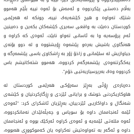
به‌ڵام ده‌ستی پێكردووه‌ و ئه‌مه‌ش بۆ ئه‌وه‌ نییه‌ بڵێم هه‌موو
شتێك ته‌واوه‌ و هیچ كێشه‌یه‌ك نییه‌، چونكه‌ له‌ هه‌رێمی
كوردستان ده‌بێت به‌ واقعی سه‌یری كێشه‌كان بكه‌ین و ده‌بینین
ئه‌م پرۆسه‌یه‌ وا به‌ ئاسانی ته‌واو نابێت. ئه‌وه‌ی كه‌ كراوه‌ و
هه‌نگاوی باشیش به‌ره‌و پێشه‌وه‌ ڕۆیشتووه‌ و له‌ دوو بۆنه‌ی
جیاوازیش له‌ سلێمانی و زاخۆ زۆر به‌ ڕاشكاوی باسی پێشمه‌رگه‌ و
یه‌كگرتنه‌وه‌ی پێشمه‌رگه‌م كردووه،‌ هه‌موو شته‌كانیشم باس
كردووه‌ وه‌ك به‌رپرسیاريه‌تیی خۆم".
ده‌رباره‌ی ڕۆڵی به‌ڕێز سه‌رۆكی هه‌رێمی كوردستان له‌
هاوكاریكردنی خوشك و برایانی ئێزدی و ڕزگاركردنیان و كێشه‌ی
شه‌نگال و داواكاريی ئێزدییان، به‌ڕێزیان ئاشكرای كرد: "ئه‌وه‌ی
ئێمه‌ ئه‌نجاممان داوه‌ بۆ سوپاس و چه‌پڵه‌لێدان نه‌مانكردووه‌،
ئه‌وه‌ ملله‌تی ئێمه‌یه‌ و ئه‌وه‌ی كراوه‌ ئه‌ركێك بووه‌ و ئه‌نجاممان
داوه‌ و ئه‌گه‌ر به‌ ته‌واوه‌تیش نه‌كراوه‌ یان كه‌موكووڕی هه‌بووه‌،