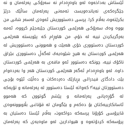
ئێستاش به‌داخه‌وه‌ له‌و باوه‌ڕه‌دام نه‌ سه‌رۆكی په‌رله‌مان و نه‌
جێگره‌كه‌ی نه‌یانده‌ویست ته‌مه‌نی په‌رله‌مان ساڵێك درێژ
بكرێته‌وه‌، به‌ڵام كرا. پرسی ده‌ستووریش ئه‌وه‌ی له‌سه‌ر شانی من
بووه‌ وه‌ك سه‌رۆكی هه‌رێمی كوردستان جێبه‌جێم كرووه،‌ ئه‌مه‌
به‌رگريكردن نییه‌ له‌ خۆم، من هاوڕام كه‌ پێویسته‌ هه‌رێمی
كوردستان ده‌ستووری خۆی هه‌بێت و هه‌بوونی ده‌ستووریش له‌
هه‌رێمی كوردستان به‌ هیچ شێوه‌یه‌ك له‌گه‌ڵ ده‌ستووری عێراق
ناكۆك نییه‌، چونكه‌ ده‌ستوور ئه‌و مافه‌ی به‌ هه‌رێمی كوردستان
داوه‌. له‌و باوه‌ڕه‌دام ئه‌گه‌ر هه‌رێمی كوردستان هه‌ر وا به‌رده‌وام
بێت دادگای فیدرالی بڕیارێك ده‌رده‌كات و ده‌ڵێت ئێوه‌ بۆچى
ده‌ستوورتان نییه‌؟! كه‌واته‌ ئێستا ده‌ستوور له‌ په‌رله‌مانه‌ و تۆپه‌كه‌
له‌ گۆڕه‌پانی په‌رله‌مانه‌ و پێشم گوتوون كه‌ هه‌موو
ئاسانكارییه‌كتان بۆ ده‌كه‌م و بێگومان له‌ قۆناغی بڵاوبوونه‌وه‌ی
ڤایرۆسی كۆرۆنا پرسه‌كه‌ دواكه‌وت، به‌ڵام ئێستا ده‌ستیان به‌
پرۆسه‌كه‌ كردۆته‌وه‌ و هیوادارین له‌و ماوه‌یه‌‌ی كه‌ په‌رله‌مان