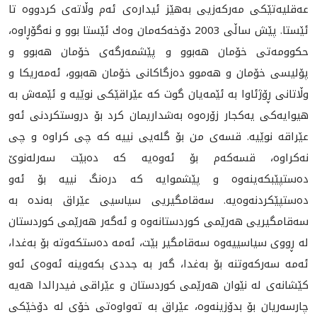
عه‌قلیه‌تێكی مه‌ركه‌زيی به‌هێز ئیداره‌ی ئه‌م وڵاته‌ی كردووه‌ تا
ئێستا. پێش ساڵی 2003 دۆخه‌كه‌مان وه‌ك ئێستا بوو و نه‌گۆڕاوه‌،
حكوومه‌تی خۆمان هه‌بوو و پێشمه‌رگه‌ی خۆمان هه‌بوو و
پۆلیسی خۆمان و هه‌موو ده‌زگاكانی خۆمان هه‌بوو، ئه‌مه‌ریكا و
وڵاتانی ڕۆژئاوا به‌ ئێمه‌یان گوت كه‌ عێراقێكی نوێیه‌ و ئێمه‌ش به‌
هیوایه‌كی یه‌كجار زۆره‌وه‌ به‌شداریمان كرد بۆ دروستكردنی ئه‌و
عێراقه‌ نوێیه‌. قسه‌ی من بۆ گله‌یی نییه‌ كه‌ چی كراوه‌ و چی
نه‌كراوه‌، قسه‌كه‌م بۆ ئه‌وه‌یه‌ كه‌ ده‌بێت سه‌رله‌نوێ
ده‌ستپێبكه‌ینه‌وه‌ و پێشموایه‌ كه‌ دره‌نگ نییه‌ بۆ ئه‌و
ده‌ستپێكردنه‌وه‌یه‌. سه‌قامگیریی سیاسیی عێراق به‌نده‌ به‌
سه‌قامگیریی هه‌رێمی كوردستانه‌وه‌ و ئه‌گه‌ر هه‌رێمی كوردستان
له‌ ڕووی سیاسییه‌وه‌ سه‌قامگیر بێت، ئه‌مه‌ ده‌ستكه‌وته‌ بۆ به‌غدا،
ئه‌مه‌ سه‌ركه‌وتنه‌ بۆ به‌غدا، گه‌ر به‌ جددی بكه‌وینه‌ ئه‌وه‌ی ئه‌و
كێشانه‌ی له‌ نێوان هه‌رێمی كوردستان و عێراقی فیدرالدا هه‌یه‌
چارسه‌ریان بۆ بدۆزینه‌وه‌، عێراق به‌ ته‌واوه‌تی خۆی له‌ دۆخێكی