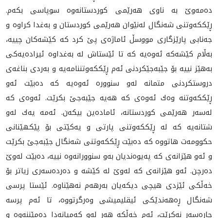
ده‌مه‌وێ به‌ ناوی هه‌رێمی كوردستانه‌وه‌ سوپاسی بكه‌م.
ڕێككه‌وتنی شه‌نگال له‌نێوان هه‌رێمی كوردستان و به‌غدا كراوه‌ و
جه‌نابی پارێزگاری مووسڵ ئاماژه‌ی پێ كرد كه‌ كێشه‌كان چییه‌،
به‌ڵام كێشه‌كه‌ ئه‌وه‌یه‌ كه‌ تا ئێستاش له‌ به‌غداوه‌ ئیراده‌یه‌كی
به‌هێز نییه‌ بۆ جێبه‌جێكردنی ئه‌م ڕێككه‌وتننامه‌یه‌ و به‌ردی بناغه‌ی
دروستكردنی متمانه‌ له‌و سنووره‌ ئه‌وه‌یه‌ كه‌ ده‌بێت ئه‌و
ڕێككه‌وتنه‌ وه‌ك ئه‌وه‌ی كه‌ هه‌یه‌ جێبه‌جێ بكرێت. ئه‌وه‌ی كه‌
له‌سه‌ر هه‌رێمی كوردستانه‌، ئاماده‌ین بیكه‌ن. ئه‌مه‌ یه‌ك له‌و
شتانه‌یه‌ كه‌ له‌ ڕێككه‌وتنی‌ پارتی و یه‌كێتی بۆ پێكهێنانی
حكوومه‌ت هاتووه‌‌ كه‌ ده‌بێت ڕێككه‌وتنی شه‌نگال جێبه‌جێ بكرێت
و ئه‌و هێزانه‌ی كه‌ په‌یوه‌ندیان به‌و سنوورانه‌وه‌ نییه،‌ ده‌بێت له‌وێ
ده‌رچن. ئه‌و هێزانه‌ی كه‌ له‌وێ له‌ كێشه‌ و ده‌رده‌سه‌ری زیاتر بۆ
خه‌ڵكی ئێزدی هیچی دیكه‌یان به‌رهه‌م نه‌هێناوه‌. ئێستا پرسی
شه‌نگال ڕه‌هه‌ندێكی ئیقلیمیشی وه‌رگرتووه‌، تا ئه‌م پرسه‌
چاره‌سه‌ر نه‌كرێت، ئه‌م خه‌ڵكه‌ هه‌ر له‌و كه‌مپانه‌دا ده‌مێننه‌وه‌ و