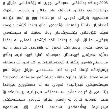
2003ـ‌وه‌ كه‌ به‌شێكی سه‌ره‌كى بووین له‌ پێكهێنانی عێراق و
خوالێخۆشبوو جه‌نابی سه‌رۆك مام جه‌لال و جه‌نابی سه‌رۆك
مه‌سعوود بارزانی ئه‌وه‌ی له‌ توانایاندا بوو بۆ ئه‌م عێراقه‌
ئه‌نجامیان دا، تا ڕاده‌یه‌ك بۆئه‌وه‌ی له‌ناو به‌غدا كێشه‌ دروست
نه‌بێت هێزه‌كانی پێشمه‌رگه‌مان وه‌ك به‌شێك له‌ سیسته‌می
به‌رگریی عێراق نارد بۆ به‌غدا تاكو كێشه‌ی ئه‌منی له‌ به‌غدا
چاره‌سه‌ر بكه‌ن، پرسیاره‌كه‌ ئه‌مڕۆ له‌ هه‌رێمی كوردستان، كه‌
ده‌ڵێم هه‌رێمی كوردستان مه‌به‌ستم ته‌نیا كورد نییه‌، به‌ڵكو
مه‌به‌ستم هه‌موو پێكهاته كوردستانییه‌كانی هه‌رێمی كوردستانه‌،
پرسیاره‌كه‌ ئێستا ئه‌وه‌یه‌ ئایا سیسته‌می عێراق چییه‌؟ ئه‌و
سیسته‌مه‌ی عێراق به‌ڕێوه‌ ده‌بات چییه‌؟ ئه‌م سیستمه‌ ناوه‌ندییه‌؟
سیسته‌مێكی فیدرالییه‌؟ ئه‌وه‌ی كه‌ له‌ ده‌ستووری عێراقدا
پێناسه‌ی بۆ كراوه‌ ده‌ڵێ‌ سیسته‌مێكی فیدرالییه‌. پرسیاره‌كه‌ بۆ
به‌غدا ئه‌وه‌یه‌ ئه‌رێ به ‌ڕاستی عێراق خاوه‌نی سیسته‌مێكی
فیدرالییه‌؟ وه‌ڵامه‌كه‌ی ساده‌یه‌، نه‌خێر، زۆر به‌داخه‌وه‌