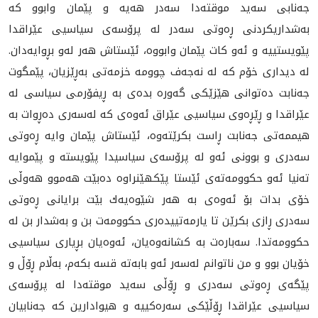
جه‌نابی سه‌ید موقته‌دا سه‌در هه‌یه‌ و پێمان وابوو كه‌
به‌شداریكردنی ڕه‌وتی سه‌در له‌ پرۆسه‌ی سیاسیی عێراقدا
پێويستييه‌ و ئه‌و كات پێمان وابووه‌، ئێستاش هه‌ر له‌و بڕوایه‌دان.
له‌ دیداری خۆم كه‌ له‌ نه‌جه‌ف چوومه‌ خزمه‌تی به‌ڕێزیان، پێمگوت
جه‌نابت ده‌توانی هێزێكی گه‌وره‌ بده‌ی به‌ ڕیفۆرمی سیاسی له‌
عێراقدا و ڕێڕه‌وی سیاسیی عێراق ئه‌وه‌ی كه‌ له‌سه‌ری ده‌ڕوات به‌
هیممه‌تی جه‌نابت ڕاست بكرێته‌وه‌، ئێستاش پێمان وایه‌ ڕه‌وتی
سه‌درى و بوونی ئه‌و له‌ پرۆسه‌ی سیاسيدا پێویسته‌ و پێموایه‌
ته‌نیا ئه‌و حكوومه‌ته‌ی ئێستا پێكهێنراوه‌ ده‌بێت هه‌موو هه‌وڵی
خۆی بدات بۆ ئه‌وه‌ی به‌ هه‌ر شێوه‌یه‌ك بێت برایانی ڕه‌وتی
سه‌دری ڕازی بكرێن تا یارمه‌تییده‌ری حكوومه‌ت بن و به‌شدار بن له‌
حكوومه‌تدا. سه‌باره‌ت به‌ كشانه‌وه‌یان، ئه‌وه‌یان بڕیاری سیاسیی
خۆیان بوو و من ناتوانم له‌سه‌ر ئه‌و بابه‌ته‌ قسه‌ بكه‌م، به‌ڵام ڕۆڵ و
پێگه‌ی ڕه‌وتی سه‌دری و ڕۆڵی سه‌ید موقته‌دا له‌ پرۆسه‌ی
سیاسیی عێراقدا ڕۆڵێكی سه‌ره‌كییه‌ و هیوادارین كه‌ جه‌نابیان