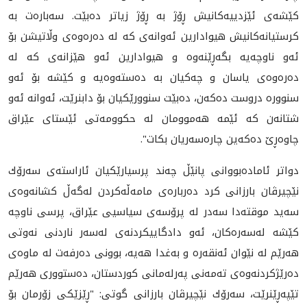
كێشه‌ی ئێزدییه‌كانیش ڕۆژ به‌ ڕۆژ زیاتر ده‌بێت. سه‌باره‌ت به‌
كرستیانه‌كانیش هیوادارین ئه‌وانه‌ی كه‌ له‌ ده‌ره‌وه‌ی وڵاتیشن بۆ
ئه‌و ناوچه‌یه‌ بگه‌ڕێنه‌وه‌ و هیوادارین ئه‌و هێزانه‌ی كه‌ له‌
ده‌ره‌وه‌ی یاسان و چه‌كیان به‌ ده‌سته‌وه‌یه‌ و كێشه‌ بۆ ئه‌و
سنووره‌ دروست ده‌كه‌ن، ده‌بێت سنوورێكیان بۆ دابنرێت، ئه‌وانه‌ ئه‌و
شتانه‌ن كه‌ ئێمه‌ هه‌موومان له‌ حكوومه‌تی ئێستای عێراق
چاوه‌ڕێ ده‌كه‌ین چاره‌سه‌ریان بكات".
دواتر ئاماده‌بووانی پانێڵ چه‌ند پرسیارێكیان ئاراسته‌ی سه‌رۆك
نێچیرڤان بارزانی كرد ده‌رباره‌ی مامه‌ڵه‌كردن له‌گه‌ڵ كشانه‌وه‌ی
سه‌ید موقته‌دا سه‌در له‌ پرۆسه‌ی سیاسیی عێراق، پرسی ناوچه‌
كێشه‌ له‌سه‌ره‌كان، ئه‌و دادگاییكردنه‌ی له‌سه‌ر ناردنی نه‌وتی
هه‌رێم له‌ نێوان ئه‌نقه‌ره‌ و به‌غدا هه‌یه‌، بوونی ده‌رفه‌ت‌ له‌ ماوه‌ی
ده‌رێژكردنه‌وه‌ی ته‌مه‌نی په‌رله‌مانی كوردستان، ده‌ستووری هه‌رێم
تێپه‌ڕێنرێت، سه‌رۆك نێچیرڤان بارزانی گوتی: "ڕێزێكی زۆرمان بۆ