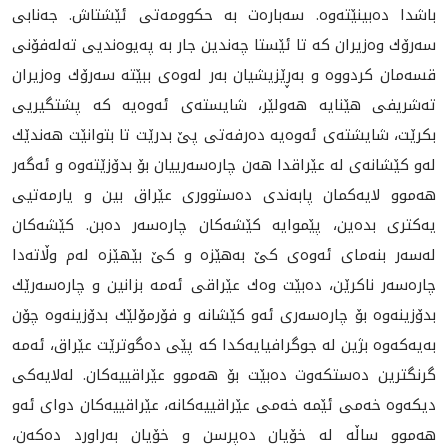
باشدا ده‌بینێته‌وه‌. سه‌باره‌ت به‌ حكوومه‌تی ئێشتاش. جه‌نابی
سه‌رۆك وه‌زيران كه‌ تا ئێستا چه‌ندین جار به‌ په‌یوه‌ندیی ته‌له‌فۆنی
قسه‌مان كردووه‌ و به‌ڕێزیشیان به‌ر له‌وه‌ی ببێته‌ سه‌رۆك وه‌زیران
ته‌شریفی هێنایه‌ هه‌ولێر، شایسته‌ی ئه‌وه‌یه‌ كه‌ پشتگیریی
بكرێت، شایشته‌ی ئه‌وه‌یه‌ ده‌رفه‌تی پێ بدرێت تا بتوانێت هه‌ندێك
له‌و كێشانه‌ی له‌ عێراقدا هه‌ن چاره‌سه‌رییان بۆ بدۆزێته‌وه‌ و ئه‌گه‌ر
هه‌موو لایه‌كمان پابه‌ندی ده‌ستووری عێراق بین و یارمه‌تیی
یه‌كتری بده‌ین، پێموایه‌ كێشه‌كان چاره‌سه‌ر ده‌بن. كێشه‌كان
له‌سه‌ر بنه‌مای ئه‌وه‌ی كێ به‌هێزه‌ و كێ بێهێزه‌ له‌م وڵاته‌دا
چاره‌سه‌ر ناكرێن، ده‌بێت وه‌ك عێراقی ئه‌مه‌ بزانین و چاره‌سه‌رێك
بدۆزینه‌وه‌ بۆ چاره‌سه‌ری ئه‌و كێشانه‌ و فۆرمۆلێك بدۆزینه‌وه‌ چۆن
به‌یه‌كه‌وه‌ بژین له‌ جوگرافیایه‌كدا كه‌ پێی ده‌گوترێت عێراق، ئه‌مه‌
گرنگترین ده‌ستكه‌وت ده‌بێت بۆ هه‌موو عێراقییه‌كان. له‌لایه‌كی
دیكه‌وه‌ خه‌می ئێمه‌ خه‌می عێراقییه‌كانه‌، عێراقییه‌كان دوای ئه‌و
هه‌موو ساڵه‌ له‌ خۆیان ده‌پرسن و خۆیان به‌راورد ده‌كه‌ن،