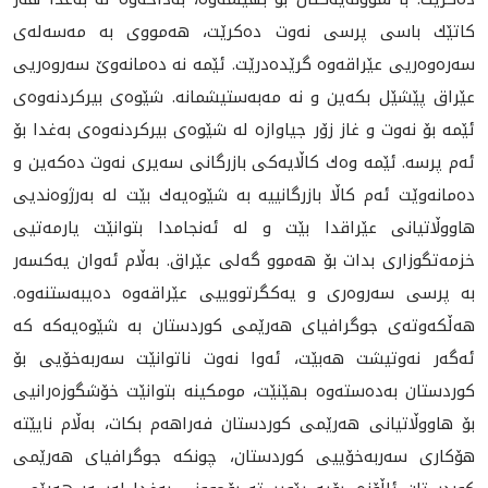
كاتێك باسی پرسی نه‌وت ده‌كرێت، هه‌مووی به‌ مه‌سه‌له‌ی
سه‌ره‌وه‌ریی عێراقه‌وه‌ گرێده‌درێت. ئێمه‌ نه‌ ده‌مانه‌وێ سه‌روه‌ريی
عێراق پێشێل بكه‌ین و نه‌ مه‌به‌ستیشمانه‌. شێوه‌ی بیركردنه‌وه‌ی
ئێمه‌ بۆ نه‌وت و غاز زۆر جیاوازه‌ له‌ شێوه‌ی بیركردنه‌وه‌ی به‌غدا بۆ
ئه‌م پرسه‌. ئێمه‌ وه‌ك كاڵایه‌كی بازرگانی سه‌یری نه‌وت ده‌كه‌ین و
ده‌مانه‌وێت ئه‌م كاڵا بازرگانییه‌ به ‌شێوه‌یه‌ك بێت له‌ به‌رژوه‌ندیی
هاووڵاتیانی عێراقدا بێت و له‌ ئه‌نجامدا بتوانێت یارمه‌تیی
خزمه‌تگوزاری بدات بۆ هه‌موو گه‌لی عێراق. به‌ڵام ئه‌وان یه‌كسه‌ر
به‌ پرسی سه‌روه‌ری و یه‌كگرتوویيی عێراقه‌وه‌ ده‌یبه‌ستنه‌وه‌.
هه‌ڵكه‌وته‌ی جوگرافیای هه‌رێمی كوردستان به‌ شێوه‌یه‌كه‌ كه‌
ئه‌گه‌ر نه‌وتیشت هه‌بێت، ئه‌وا نه‌وت ناتوانێت سه‌ربه‌خۆیی بۆ
كوردستان به‌ده‌سته‌وه‌ بهێنێت، مومكینه‌ بتوانێت خۆشگوزه‌رانیی
بۆ هاووڵاتیانی هه‌رێمی كوردستان فه‌راهه‌م بكات، به‌ڵام نایێته‌
هۆكاری سه‌ربه‌خۆیيی كوردستان، چونكه‌ جوگرافیای هه‌رێمی