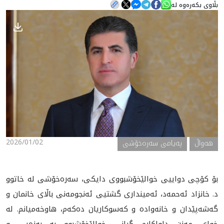
بڵاوی بکەرەوە لە
هه‌واڵ
گەلەری
2026/01/02
هه‌واڵ
پەیامی سەرەخۆشی
بۆ كۆچى دواييى خوالێخۆشبووى دايكى، سه‌ره‌خۆشى له‌ خاتوو
د. خانزاد ئه‌حمه‌د، ئەمینداری گشتیی ئەنجومەنی باڵای خانمان و
گەشەپێدان و‌ خانه‌واده‌ و كه‌سوكاريان ده‌كه‌م، هاوخه‌ميانم. له‌