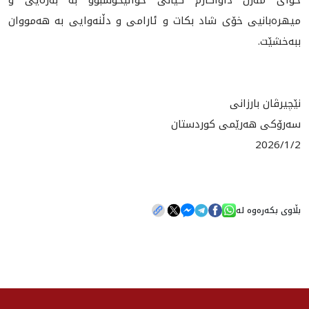
خواى مه‌زن داواكارم گيانى خوالێخۆشبوو به‌ به‌زه‌يى و
ميهره‌بانيى خۆى شاد بكات و ئارامى و دڵنه‌وايى به‌ هه‌مووان
ببه‌خشێت.
نێچيرڤان بارزانى
سه‌رۆكى هه‌رێمى كوردستان
2026/1/2
بڵاوی بکەرەوە لە