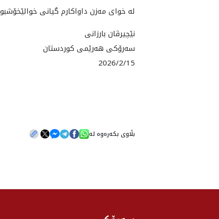
لە خواى مەزن داواکارم گیانى خوالێخۆشبوو
نێچیرڤان بارزانی
سەرۆکی هەرێمی کوردستان
2026/2/15
بڵاوی بکەرەوە لە