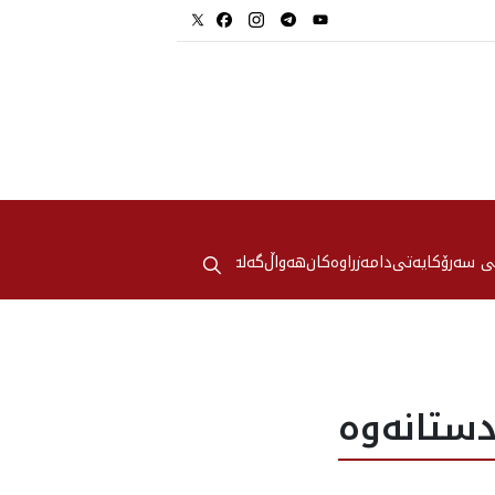
⚲
ی سەرۆکایەتی
دامەزراوەکان
هه‌واڵ
گەلەری
ستانه‌وه‌