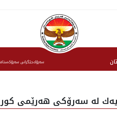
ان
سەرۆك
جێگرانی سه‌رۆک
ستاف
يه‌ك له‌ سه‌رۆكى هه‌رێمى كورد