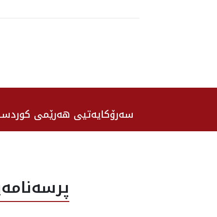
سەرۆکایەتیی هەرێمی کوردست
پرسه‌نامه‌