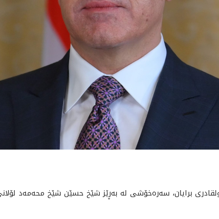
رى برايان، سه‌ره‌خۆشى له‌ به‌ڕێز شێخ حسێن شێخ محه‌مه‌د لۆلانى و ب