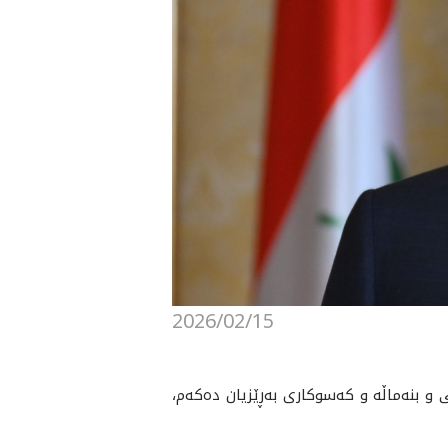
2026/02/15
نه‌ماڵه‌ و كه‌سوكارى به‌ڕێزيان ده‌كه‌م،