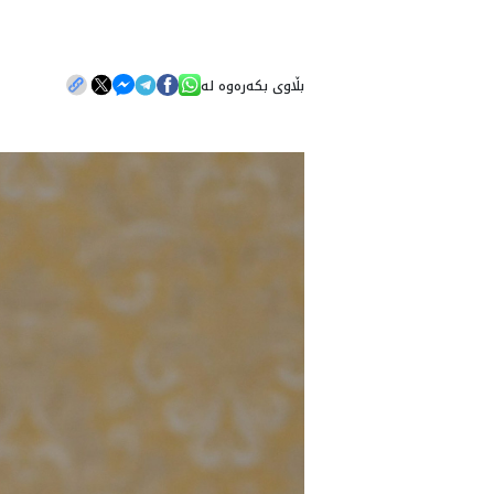
بڵاوی بکەرەوە لە