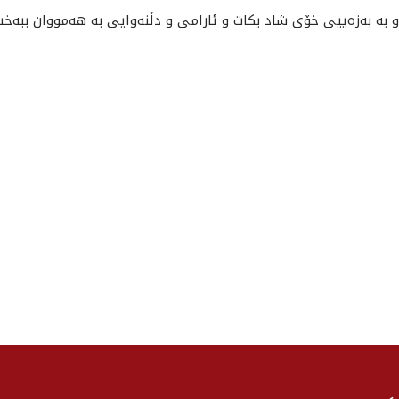
 بە بەزەییى خۆى شاد بکات و ئارامى و دڵنەوایی بە هه‌مووان ببەخ