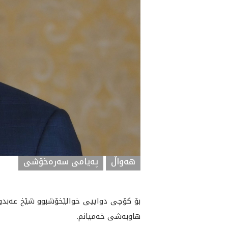
هه‌واڵ
پەیامی سەرەخۆشی
بۆ كۆچى دواييى خوالێخۆشبوو شێخ عەبدولقاد
هاوبەشى خەمیانم.