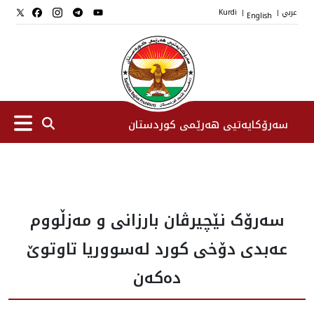
عربي
English
Kurdi
|
|
سەرۆکایەتیی هەرێمی کوردستان
سەرۆك
سەرۆک نێچیرڤان بارزانی و مەزڵووم
جێگرانی سه‌رۆک
عەبدی دۆخی کورد له‌سووریا تاوتوێ
ستافی سەرۆکایەتی
ده‌که‌ن
دامەزراوەکان