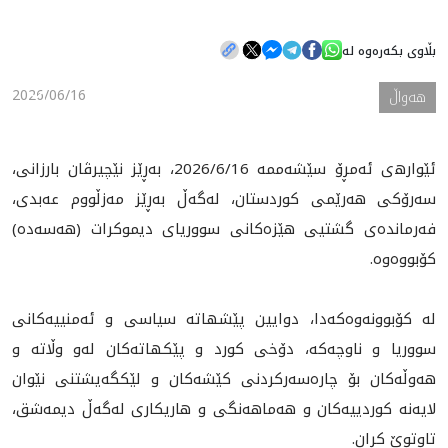
بڵاوی بکەرەوە لە
هه‌واڵ
2026/06/16
هه‌واڵ
گەلەری
ئێوار‌ه‌ی ئەمڕۆ سێشەممە 2026/6/16، بەڕێز نێچیرڤان بارزانی،
سەرۆکی هەرێمی کوردستان، لەگه‌ڵ بەڕێز مه‌زڵووم عه‌بدى،
فەرماندەی گشتیی هێزەکانی سووریای دیموکرات (هەسەدە)
کۆبووه‌وه‌.
لە کۆبوونه‌وه‌که‌دا، دوایین پێشهاتە سیاسی و ئەمنییەکانی
سووریا و ناوچەکە، دۆخی كورد و پێكهاته‌كان له‌و وڵاته‌ و
هه‌وڵه‌كان بۆ چارەسەرکردنی کێشەکان و لێکگەیشتنی نێوان
لایەنە کوردییەکان و هه‌ماهه‌نگى و هاريكارى له‌گه‌ڵ ديمه‌شق،
تاوتوێ کران.