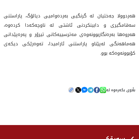
هەردوولا جەختیان لە گرنگیی بەردەوامیی دیالۆگ، پاراستنی
سەقامگیری و دابینکردنی ئاشتی لە ناوچەکەدا کردەوە،
هەروەها بەرەنگاربوونەوەی مەترسییەکانی تیرۆر و پەرەپێدانی
هەماهەنگی لەپێناو پاراستنی ئارامیدا، تەوەرێکی دیکەی
کۆبوونه‌وه‌كه‌ بوو.
بڵاوی بکەرەوە لە