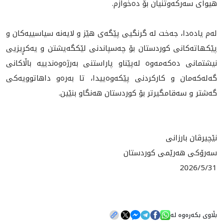
هیوای سەرکەوتنیان بۆ دەخوازم.
لەم یادەدا، جه‌خت له‌ گرنگیی پێگەی هێز و لایەنە سیاسییەکان و
پێکهاته‌كانى كوردستان بۆ چەسپاندنی لێکگەیشتن و یەکڕیزیی
نیشتمانی دەكه‌مه‌وه‌ له‌پێناو پاراستنی بەرژەوەندییە باڵاکانی
گەلەکەمان و کارکردنی پێکەوەییدا، تا بەرەو داهاتوویەکی
گەشتر و سەقامگیرتر بۆ کوردستان هەنگاو بنێین.
نێچیرڤان بارزانی
سەرۆکی هەرێمی کوردستان
2026/5/31
بڵاوی بکەرەوە لە