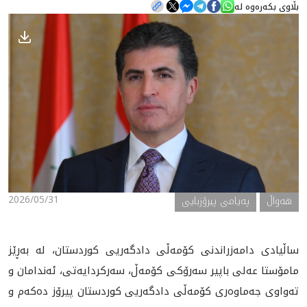
بڵاوی بکەرەوە لە
هه‌واڵ
گەلەری
2026/05/31
هه‌واڵ
پەیامی پیرۆزبایی
ساڵیادی دامەزراندنی کۆمەڵی دادگەریی کوردستان، لە بەڕێز
مامۆستا عەلی باپیر سەرۆکی کۆمەڵ، سەرکردایەتی، ئەندامان و
تەواوی جه‌ماوه‌ری کۆمەڵی دادگەريی كوردستان پیرۆز دەکەم و