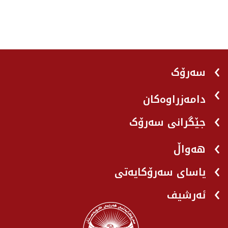
سەرۆک
دامەزراوەکان
جێگرانی سه‌رۆک
هه‌واڵ
یاسای سەرۆکایەتی
ئەرشیف