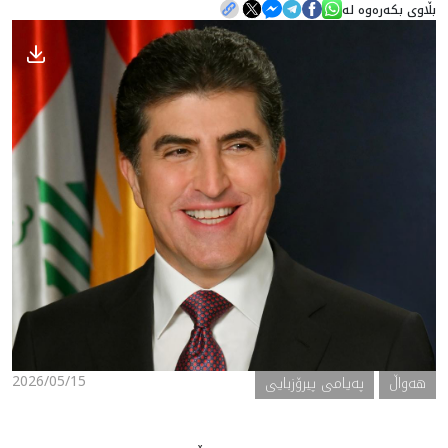
بڵاوی بکەرەوە لە
هه‌واڵ
گەلەری
2026/05/15
هه‌واڵ
پەیامی پیرۆزبایی