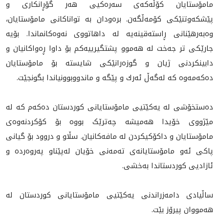
مامۆستایان کۆڵەکەی سەرەکیی هەر گۆڕانکاری و
پێشکەوتنێکی کۆمەڵگەن. بره‌ودان به‌ تواناكانى مامۆستایان،
وەبەرهێنانی ڕاستەقینەیە لە داهاتووی نەوەکانماندا. بۆیە
جارێکی تر جەخت لە هه‌موو پشتگیریيه‌كم بۆ داوا ڕەواکانیان و
دابینکردنی ژیان و گوزەرانێکی شایستە بۆ مامۆستايان
دەکەمەوە کە لەگەڵ ئه‌رك و پێگە و ماندووبوونیاندا بگونجێت.
دەستخۆشی لە یەکێتیی مامۆستایانی کوردستان دەکەم کە لە
مێژووی خۆیدا هەمیشە چەترێک بووە بۆ کۆکردنەوەی
مامۆستایان و داکۆکیکردن لە مافەکانیان. سڵاو و دروود بۆ گیانی
پاکی ئەو مامۆستایانەی تەمەنی خۆیان لەپێناو پەروەردە و
ئازادیی کوردستاندا بەخشی.
ساڵیادی دامەزراندنی یەکێتیی مامۆستایانی کوردستان لە
هەمووان پیرۆز بێت.