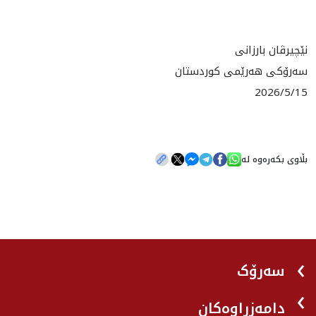
نێچیرڤان بارزانی
سەرۆکی هەرێمی کوردستان
2026/5/15
بڵاوی بکەرەوە لە
سەرۆک
دامەزراوەکان