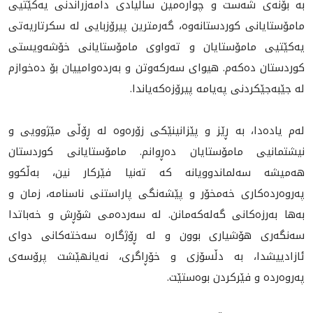
بە بۆنەی شەست و چوارەمین ساڵیادی دامەزراندنی یەکێتیی
مامۆستایانی کوردستانەوە، گەرمترین پیرۆزبایی لە سکرتاریەتی
یەکێتیی مامۆستایان و تەواوی مامۆستایانی خۆشەویستی
کوردستان دەکەم. هیوای سەرکەوتن و بەردەوامییان بۆ دەخوازم
لە جێبەجێکردنی پەیامە پیرۆزەکەیاندا.
لەم یادەدا، بە ڕێز و پێزانینێکی زۆره‌وه‌ لە ڕۆڵی مێژوویی و
نیشتمانیی مامۆستایان دەڕوانم. مامۆستایانی کوردستان
هەمیشە سەلماندوویانە کە تەنیا فێرکار نین، بەڵکوو
په‌روه‌رده‌كارى خه‌مخۆر و پێشەنگی پاراستنی ناسنامە، زمان و
بەها بەرزەکانی گەلەکەمانن. لە سەردەمی شۆڕش و خەباتدا
سەنگەری هۆشیاری بوون و لە ڕۆژگارە سەختەکانی دوای
ئازادییشدا، بە دڵسۆزی و خۆڕاگری، نەیانهێشت پرۆسەی
پەروەردە و فێرکردن بوەستێت.