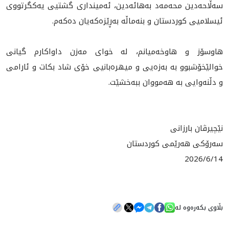
سەڵاحەدین محه‌مه‌د بەهائەدین، ئەمینداری گشتیی یەکگرتووی
ئیسلامیی کوردستان و بنه‌ماڵه‌ به‌ڕێزه‌كه‌يان ده‌كه‌م.
هاوسۆز و هاوخه‌ميانم، له‌ خواى مه‌زن داواكارم گيانى
خوالێخۆشبوو به‌ به‌زه‌يى و ميهره‌بانيى خۆى شاد بكات و ئارامى
و دڵنه‌وايى به‌ هه‌مووان ببه‌خشێت.
نێچيرڤان بارزانى
سه‌رۆكى هه‌رێمى كوردستان
2026/6/14
بڵاوی بکەرەوە لە