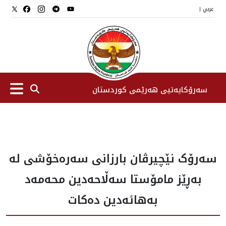
عربي
|
سەرۆکایەتیی هەرێمی کوردستان
سەرۆك
سەرۆک نێچیرڤان بارزانی سەرەخۆشی لە
جێگرانی سه‌رۆک
بەڕێز مامۆستا سەڵاحەدین محه‌مه‌د
ستافی سەرۆکایەتی
بەهائەدین دەکات
دامەزراوەکان