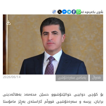
بڵاوی بکەرەوە لە
هه‌واڵ
گەلەری
2026/06/14
هه‌واڵ
پەیامی سەرەخۆشی
بۆ کۆچی دواییی خوالێخۆشبوو حسێن محه‌مه‌د به‌هائه‌دينى
برایان، پرسه‌ و سه‌ره‌خۆشيى قووڵم ئاراسته‌ى به‌ڕێز مامۆستا