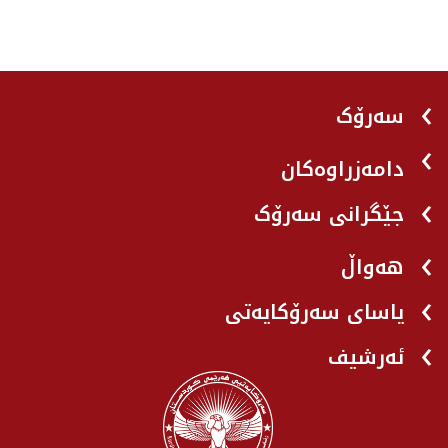
سەرۆک
دامەزراوەکان
جێگرانی سه‌رۆک
هه‌واڵ
یاسای سەرۆکایەتی
ئەرشیف