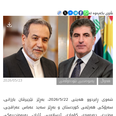
بڵاوی بکەرەوە لە
هه‌واڵ
گەلەری
2026/05/23
هه‌واڵ
په‌یوه‌ندیی نێوده‌وڵه‌تی
شه‌وى ڕابردوو هه‌ينى‌ 2026/5/22، بەڕێز نێچیرڤان بارزانی،
سەرۆکی هەرێمی کوردستان و بەڕێز سەید عەباس عه‌راقچی،
وەزیری دەرەوەی کۆماری ئیسلامیی ئێران، په‌يوه‌ندييه‌كى