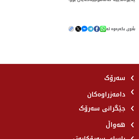
بڵاوی بکەرەوە لە
سەرۆک
دامەزراوەکان
جێگرانی سه‌رۆک
هه‌واڵ
یاسای سەرۆکایەتی