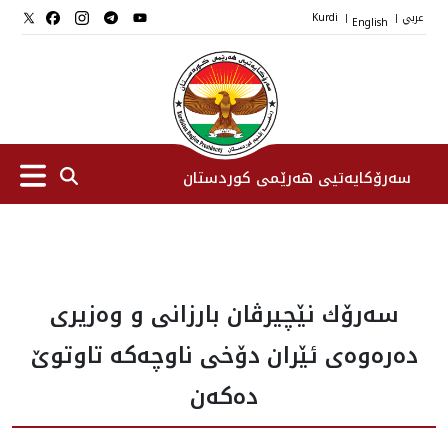
عربي
English
Kurdi
|
|
سەرۆکایەتیی هەرێمی کوردستان
سەرۆك
سه‌رۆك نێچيرڤان بارزانى و وه‌زيرى
جێگرانی سه‌رۆک
ده‌ره‌وه‌ى ئێران دۆخى ناوچه‌كه‌ تاوتوێ
ستافی سەرۆکایەتی
ده‌كه‌ن
دامەزراوەکان