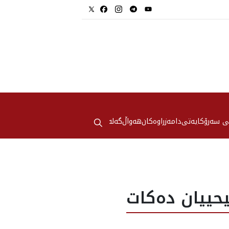
⚲
ی سەرۆکایەتی
دامەزراوەکان
هه‌واڵ
گەلەری
يحييان ده‌كات