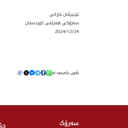
نێچيرڤان بارزانى
سه‌رۆكى هه‌رێمى كوردستان
2024/12/24
بڵاوی بکەرەوە لە
سەرۆک
جێ