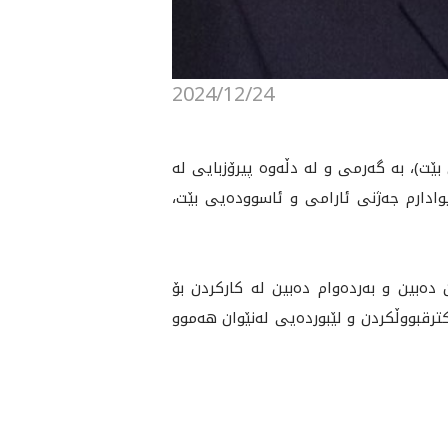
2024/12/24
، به‌ گه‌رمى و له‌ دڵه‌وه‌ پيرۆزبايى له‌
وادارم جه‌ژنى ئارامى و ئاسووده‌يى بێت،
 ده‌بین و به‌رده‌وام ده‌بین له‌ کارکردن بۆ
كترقبووڵكردن و لێبورده‌يى له‌نێوان هه‌موو