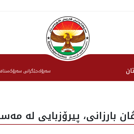
ان
سەرۆك
جێگرانی سه‌رۆک
ستاف
ن بارزانى، پيرۆزبايى له‌ مه‌س