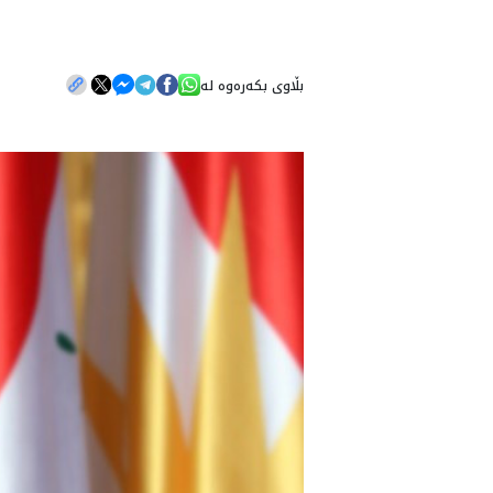
بڵاوی بکەرەوە لە