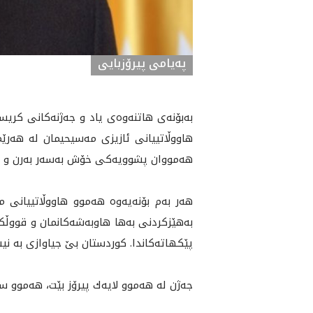
پەیامی پیرۆزبایی
به‌بۆنه‌ى هاتنه‌وه‌ى ياد و جه‌ژنه‌كانى كر
هاووڵاتييانى ئازيزى مه‌سيحيمان له‌ هه‌ر
هه‌مووان پشوويه‌كى خۆش به‌سه‌ر به‌رن و بۆ
هه‌ر به‌م بۆنه‌يه‌وه‌ هه‌موو هاووڵاتييانى م
به‌هێزکردنی به‌ها هاوبه‌شه‌كانمان و قووڵکر
پێكهاته‌كاندا. كوردستان بێ جياوازى به‌ نيشت
جه‌ژن له‌ هه‌موو لايه‌ك پيرۆز بێت، هه‌موو 