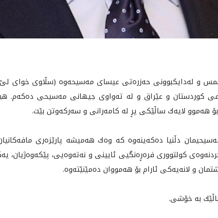
يسمس و له‌دايكبوونى حه‌زره‌تى عيساى مه‌سيحه‌وه‌ (سڵاوى خواى لێ بێت)
ێمى كوردستان و عێراق و له‌ ته‌واوى جيهانى مه‌سيحى ده‌كه‌م. هي
 هه‌موو لايه‌ك ساڵێكى پڕ له‌ كامه‌رانى و سه‌ركه‌وتن بێت.
ه‌سيحيمان دڵنيا ده‌كه‌ينه‌وه‌ كه‌ وه‌ك هه‌ميشه‌ پارێزه‌ری مافه‌كانيان
دنه‌وه‌ی كولتوورى فره‌ڕه‌نگيى ئايينى و نه‌ته‌وه‌يى، پێكه‌وه‌ژيان، يه‌
مان و لانه‌يه‌كى ئارام بۆ هه‌مووان ده‌مێنێته‌وه‌.
ساڵێك به‌ خۆشى.