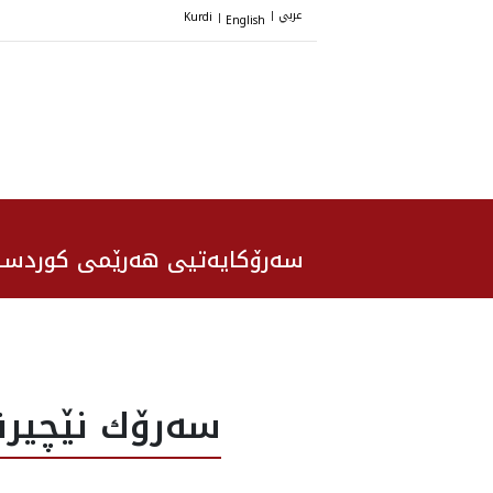
عربي
Kurdi
English
|
|
سەرۆکایەتیی هەرێمی کوردست
سه‌رۆك نێچيرڤا