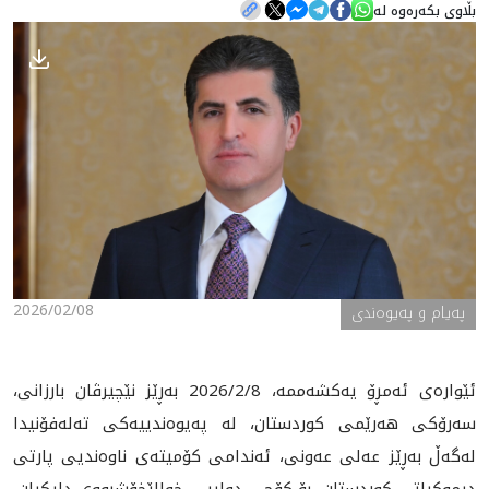
بڵاوی بکەرەوە لە
هه‌واڵ
گەلەری
2026/02/08
پەیام و پەیوەندی
ئێواره‌ى ئەمڕۆ یەکشەممە، 2026/2/8 بەڕێز نێچیرڤان بارزانی،
سەرۆکی هەرێمی کوردستان، له‌ په‌يوه‌ندييه‌كى ته‌له‌فۆنيدا
له‌گه‌ڵ به‌ڕێز عه‌لى عه‌ونى، ئه‌ندامى كۆميته‌ى ناوه‌نديى پارتى