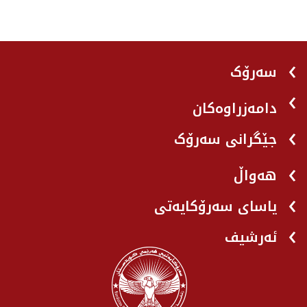
سەرۆک
دامەزراوەکان
جێگرانی سه‌رۆک
هه‌واڵ
یاسای سەرۆکایەتی
ئەرشیف