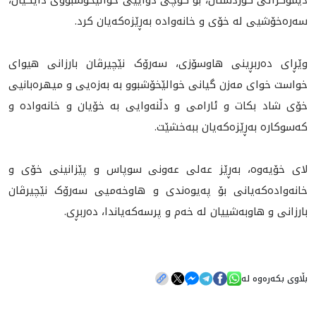
ديموكراتى كوردستان، بۆ كۆچى دواييى خوالێخۆشبووى دايكيان،
سه‌ره‌خۆشيى له‌ خۆى و خانه‌واده‌ به‌ڕێزه‌كه‌يان كرد.
وێڕای دەربڕینی هاوسۆزی، سەرۆک نێچیرڤان بارزانی هیوای
خواست خوای مەزن گیانی خوالێخۆشبوو بە بەزەیی و میهرەبانیی
خۆی شاد بکات و ئارامی و دڵنەوایی بە خۆيان و خانەواده و
کەسوکارە بەڕێزەکەیان ببەخشێت.
لای خۆیەوە، بەڕێز عەلی عەونی سوپاس و پێزانینی خۆی و
خانەوادەکەیانی بۆ پەیوەندی و هاوخەمیی سەرۆک نێچیرڤان
بارزانی و هاوبه‌شييان لە خەم و پرسەکەیاندا، دەربڕی.
بڵاوی بکەرەوە لە