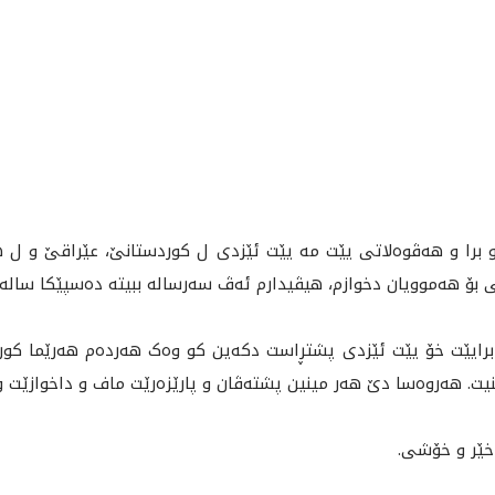
و برا و هەڤوەلاتی یێت مە یێت ئێزدی ل کوردستانێ، عێراقێ و ل 
ۆشی بۆ هەموویان دخوازم، هیڤیدارم ئەڤ سەرسالە ببیتە دەسپێکا سال
رایێت خۆ یێت ئێزدی پشتڕاست دکەین کو وەک هەردەم هەرێما کوردس
 هه‌روه‌سا دێ هه‌ر مينين پشته‌ڤان و پارێزەرێت ماف و داخوازێت وان
خێر و خۆشی.