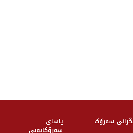
گرانی سه‌رۆک
یاسای
سەرۆکایەتی