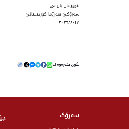
نێچیرڤان بارزانی
سەرۆکێ هەرێما کوردستانێ
٢٠٢٦/٤/١٥
بڵاوی بکەرەوە لە
سەرۆک
جێ
ژیاننامەی سەرۆک