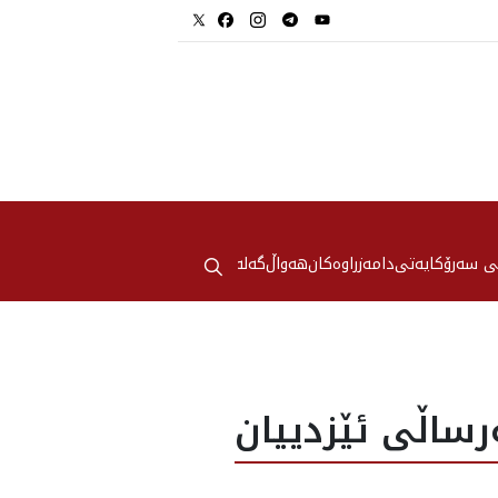
⚲
ی سەرۆکایەتی
دامەزراوەکان
هه‌واڵ
گەلەری
ساڵی‌ ئێزدييان