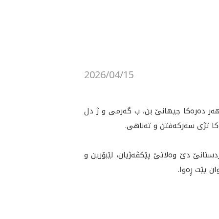
2026/04/15
هەر دەرەكا جیهانێ بن، ب گەرمی و ژ دل
ەکا تژی سەرکەفتن و تەناهی.
تانێ دێ وەلاتێ پێکڤەژیان، لێبۆرین و
 يێت ڕه‌وا.