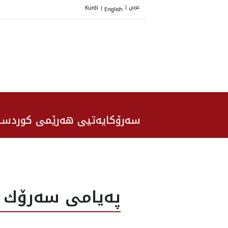
عربي
Kurdi
English
|
|
سەرۆکایەتیی هەرێمی کوردست
پەیامی سه‌رۆك ن