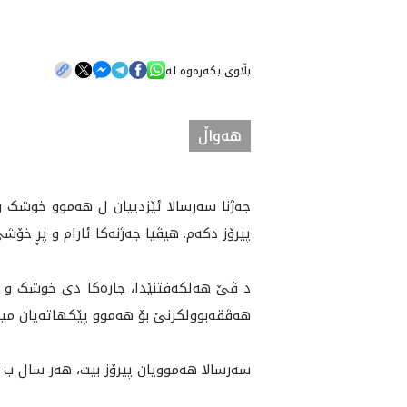
بڵاوی بکەرەوە لە
هه‌واڵ
جه‌ژنا سەرسالا ئێزدییان ل هەموو خوشک 
پیرۆز دکەم. هیڤیا جەژنەکا ئارام و پڕ خ
د ڤێ هەلکەفتنێدا، جارەکا دی خوشک و ب
هەڤقەبوولکرنێ بۆ هەموو پێکهاتەیان مینیت.
سەرسالا هەموویان پیرۆز بیت، هەر سال ب 