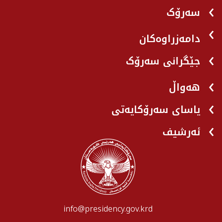
سەرۆک
دامەزراوەکان
جێگرانی سه‌رۆک
هه‌واڵ
یاسای سەرۆکایەتی
ئەرشیف
info@presidency.gov.krd