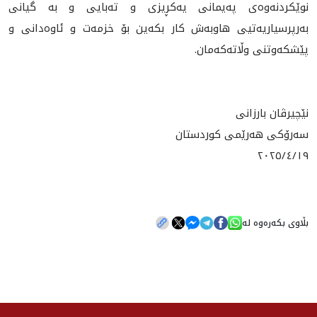
نوێکردنه‌وه‌ی پەیمانی یەکڕیزی و تەبایی و بە گیانی
بەرپرسیاریه‌تیی هاوبەش کار بکەین بۆ خزمه‌ت و ئاوەدانی و
پێشکەوتنی وڵاته‌که‌مان.
نێچیرڤان بارزانی
سەرۆکی هەرێمی کوردستان
٢٠٢٥/٤/١٩
بڵاوی بکەرەوە لە