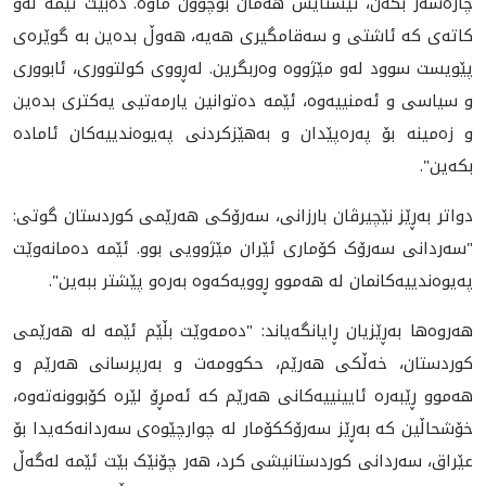
چارەسەر بکەن، ئێستایش هەمان بۆچوون ماوە. دەبێت ئێمە لەو
کاتەی کە ئاشتی و سەقامگیری هەیە، هەوڵ بدەین بە گوێرەی
پێویست سوود لەو مێژووە وەربگرین. لەڕووی کولتووری، ئابووری
و سیاسی و ئەمنییەوە، ئێمە دەتوانین یارمەتیی یەکتری بدەین
و زەمینە بۆ پەرەپێدان و بەهێزکردنی پەیوەندییەکان ئامادە
بکەین".
دواتر بەڕێز نێچیرڤان بارزانی، سەرۆکی هەرێمی کوردستان گوتی:
"سەردانی سەرۆک کۆماری ئێران مێژوویی بوو. ئێمە دەمانەوێت
پەیوەندییەکانمان لە هەموو ڕوویەکەوە بەرەو پێشتر ببەین".
هەروەها بەڕێزیان ڕایانگەیاند: "دەمەوێت بڵێم ئێمە لە هەرێمی
کوردستان، خەڵکی هەرێم، حکوومەت و بەرپرسانی هەرێم و
هەموو ڕێبەرە ئایینییەکانی هەرێم کە ئەمڕۆ لێرە کۆبوونەتەوە،
خۆشحاڵین کە بەڕێز سەرۆککۆمار لە چوارچێوەی سەردانەکەیدا بۆ
عێراق، سەردانی کوردستانیشی کرد، هەر چۆنێک بێت ئێمە لەگەڵ