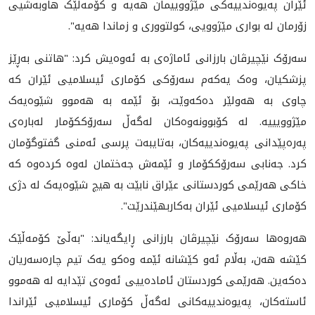
ئێران پەیوەندییەکی مێژووییمان هەیە و کۆمەڵێک هاوبەشیی
زۆرمان لە بواری مێژوویی، کولتووری و زماندا هەیە".
سەرۆک نێچیرڤان بارزانی ئاماژەی بە ئەوەیش کرد: "هاتنی بەڕێز
پزشکیان، وەک یەکەم سەرۆکی کۆماری ئیسلامیی ئێران کە
چاوی بە هەولێر دەکەوێت، بۆ ئێمە بە هەموو شێوەیەک
مێژوویییە. لە کۆبوونەوەکان لەگەڵ سەرۆککۆمار لەبارەی
پەرەپێدانی پەیوەندییەکان، بەتایبەت پرسی ئەمنی گفتوگۆمان
کرد. جەنابی سەرۆککۆمار و ئێمەش جەختمان لەوە کردەوە کە
خاکی هەرێمی کوردستانی عێراق نابێت بە هیچ شێوەیەک لە دژی
کۆماری ئیسلامیی ئێران بەکاربهێندرێت".
هەروەها سه‌رۆک نێچیرڤان بارزانی ڕایگەیاند: "بەڵێ کۆمەڵێک
کێشە هەن، بەڵام ئەو کێشانە ئێمە وەکو یەک تیم چارەسەریان
دەکەین. هەرێمی کوردستان ئامادەییی ئەوەی تێدایە لە هەموو
ئاستەکان، پەیوەندییەکانی لەگەڵ کۆماری ئیسلامیی ئێراندا