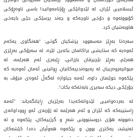
ئیسلامیی ئێران، له‌ لێدوانێكی ڕۆژنامەوانیدا باسی ناوەڕۆكی
كۆبوونەوە و دۆخی ناوچەكە و چەند پرسێكی جێی بایەخی
هاوبەشیان كرد.
سەرەتا بەڕێز مەسعوود پزشکیان گوتی: "هەنگاوی یەکەم
ئەوەیە کە ستایشی براکانمان بکەین لێرە، لە سەرۆکی بەڕێزی
هەرێم، بەڕێز نێچیرڤان بارزانی، ڕێبەری ئەم هەرێمە، لە
میوانپەروەرییان لە پەیوەندییەکانیان. ڕوانینی ئەمان ئەوەیە کە
پێکەوە خوێنمان داوە، ئەمە جیاوازە لەگەڵ ئەوەی مرۆڤ بە
جۆرێکی دیکە سەیری بابەتەکە بکات".
لە بەردەوامیی لێدوانەكەیدا بەرێزیان ڕایانگەیاند: "ئەمە
ڕاستییەکە کە ئێران و ئەم هەرێمە لە زۆربەی ئەو ڕووداوانەی
دەبوونە هۆی دروستبوونی شەڕ و گرژییەکان، پێکەوە و لە
تەنیشت یەکتری بوون و پێکەوە هەوڵیان دەدا کێشەکان