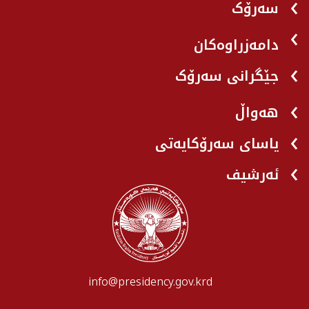
سەرۆک
دامەزراوەکان
جێگرانی سه‌رۆک
هه‌واڵ
یاسای سەرۆکایەتی
ئەرشیف
info@presidency.gov.krd