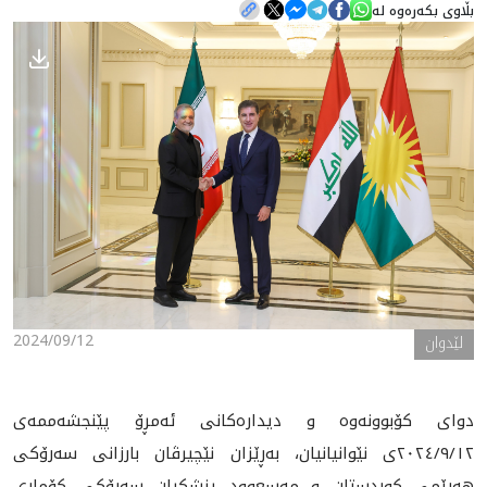
بڵاوی بکەرەوە لە
هه‌واڵ
گەلەری
2024/09/12
لێدوان
دوای کۆبوونه‌وه‌ و دیداره‌کانی ئه‌مڕۆ پێنجشه‌ممه‌ی
٢٠٢٤/٩/١٢ی نێوانیانیان، بەڕێزان نێچیرڤان بارزانی سەرۆكی
هەرێمی كوردستان و مەسعوود پزشكیان سەرۆكی كۆماری