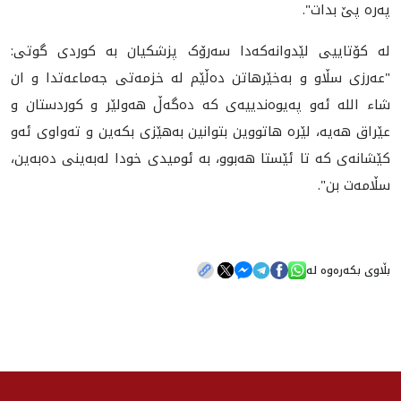
پەرە پێ بدات".
لە كۆتاییی لێدوانەكەدا سه‌رۆک پزشكیان به‌ کوردی گوتی:
"عەرزی سڵاو و بەخێرهاتن دەڵێم لە خزمەتی جەماعەتدا و ان
شاء الله ئەو په‌یوه‌ندییه‌ی كە دەگەڵ هەولێر و كوردستان و
عێراق هەیە، لێرە هاتووین بتوانین به‌هێزی بکەین و تەواوی ئەو
کێشانه‌ی كە تا ئێستا هەبوو، بە ئومیدی خودا لەبەینی دەبەین،
سڵامەت بن".
بڵاوی بکەرەوە لە