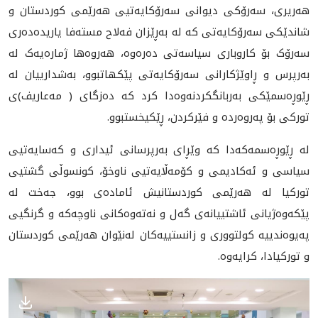
هەریری، سەرۆکی دیوانی سەرۆکایەتیی هەرێمی کوردستان و
شاندێکی سەرۆکایەتی کە لە بەڕێزان فەلاح مستەفا یاریدەدەری
سەرۆک بۆ کاروباری سیاسەتی دەرەوە، هەروەها ژمارەیەک لە
بەرپرس و ڕاوێژکارانی سەرۆکایەتی پێکهاتبوو، بەشدارییان لە
ڕێوڕەسمێکی بەربانگکردنەوەدا کرد کە دەزگای ( مەعاریف)ی
تورکی بۆ پەروەردە و فێرکردن، ڕێکیخستبوو.
لە ڕێوڕەسمەکەدا کە وێڕای بەرپرسانی ئیداری و کەسایەتیی
سیاسی و ئەکادیمی و کۆمەڵایەتیی ناوخۆ، کونسوڵی گشتیی
تورکیا لە هەرێمی کوردستانیش ئامادەی بوو، جەخت لە
پێکەوەژیانی ئاشتییانەی گەل و نەتەوەکانی ناوچەکە و گرنگیی
پەیوەندییە کولتووری و زانستییەکان لەنێوان هەرێمی کوردستان
و تورکیادا، کرایەوە.