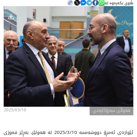
بڵاوی بکەرەوە لە
هه‌واڵ
گەلەری
2025/03/10
ھەواڵی سەرۆکایەتی
ئێوارەی ئەمڕۆ دووشەممە 2025/3/10 لە هەولێر، بەڕێز فەوزی