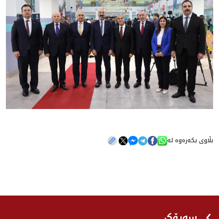
بڵاوی بکەرەوە لە
سەرۆک