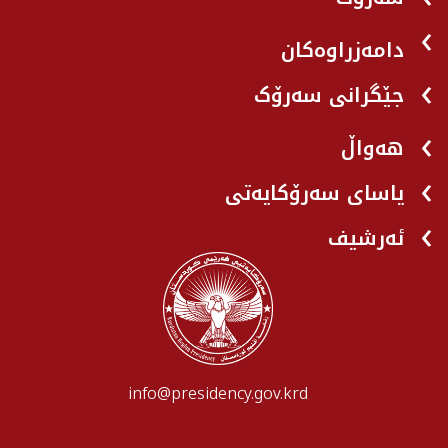
دامەزراوەکان
جێگرانی سه‌رۆک
هه‌واڵ
یاسای سەرۆکایەتی
ئەرشیف
info@presidency.gov.krd