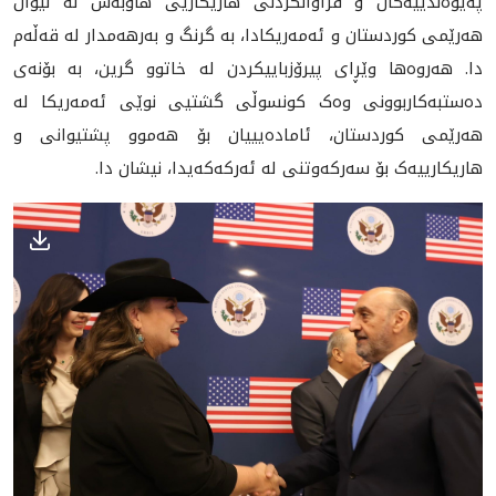
پەیوەندییەکان و فراوانکردنی هاریکاریی هاوبەش لە نێوان
هەرێمی کوردستان و ئەمەریکادا، بە گرنگ و بەرهەمدار لە قەڵەم
دا. هەروەها وێڕای پیرۆزباییکردن لە خاتوو گرین، بە بۆنەی
دەستبەکاربوونی وەک کونسوڵی گشتیی نوێی ئەمەریکا لە
هەرێمی کوردستان، ئامادەیییان بۆ هەموو پشتیوانی و
هاریکارییەک بۆ سەرکەوتنی لە ئەرکەکەیدا، نیشان دا.