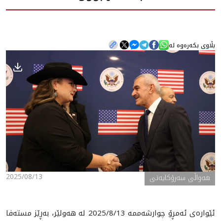
هه‌واڵ
بڵاوی بکەرەوە لە
گەلەری
2025/08/13
ھەواڵی سەرۆکایەتی
ئێوارەی ئەمڕۆ چوارشەممە 2025/8/13 لە هەولێر، بەڕێز مستەفا