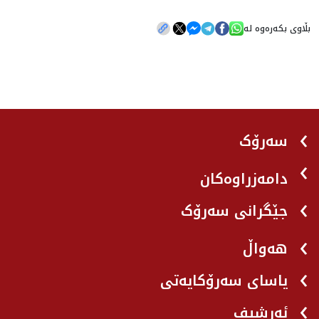
بڵاوی بکەرەوە لە
سەرۆک
دامەزراوەکان
جێگرانی سه‌رۆک
هه‌واڵ
یاسای سەرۆکایەتی
ئەرشیف