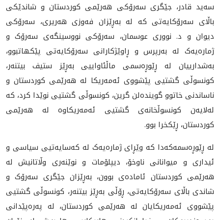
سەید قادر، جێگری سەرۆکی هەرێمی کوردستان و شاندێکی
باڵای سەرۆکایەتی کە لە بەڕێزان فەوزی هەریری، سەرۆکی
دیوان و د. نووری عوسمان، سەرۆکی نووسینگەی سەرۆک و
ژمارەیەک لە بەرپرس و ڕاوێژکارانی سەرۆکایەتی پێکهاتبوو،
بەشدارییان لە ڕێوڕەسمی ماڵئاواییی بەڕێز ستیف بیتنەر،
کونسوڵی گشتیی پێشووی ئەمەریکا لە هەرێمی کوردستان و
ناساندنی خاتوو گوينده‌لن گرين، كونسوڵی گشتيی نوێدا کرد، کە
لەلایەن کونسوڵخانەی گشتیی ئەمەریکاوە لە هەرێمی
کوردستان، ڕێکخرا بوو.
لە ڕێوڕەسمەکەدا کە وێڕای ژمارەیەک لە کەسایەتیی سیاسی و
ئیداری و میوانانی ناوخۆ، دیپلۆمات و نوێنەری وڵاتانیش لە
هەرێمی کوردستان ئامادەی بوون، بەڕێزان جێگری سەرۆک و
شاندی باڵای سەرۆکایەتی، ڕۆڵی بەڕێز بیتنەر، کونسوڵی گشتیی
پێشووی ئەمەریکایان لە هەرێمی کوردستان، لە پەرەپێدانی