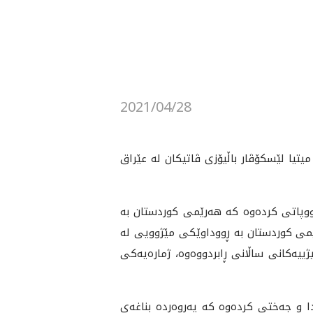
2021/04/28
زى له‌ به‌ڕێز ميتيا لێسكۆڤار باڵيۆزى ڤاتيكان له‌ عێراق
وپاتى كرده‌وه‌ كه‌ هه‌رێمى كوردستان به‌
ه‌رێمى كوردستان به‌ ڕووداوێكى مێژوويى له‌
ييه‌كانى ساڵانى ڕابردووه‌وه‌، ژماره‌يه‌كى
و جه‌ختى كرده‌وه‌ كه‌ په‌روه‌رده‌ بناغه‌ى