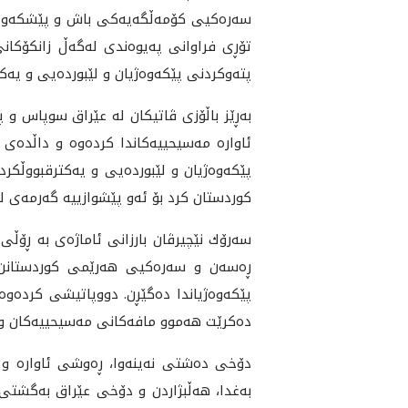
سه‌ره‌كيى كۆمه‌ڵگه‌يه‌كى باش و پێشكه‌وتوو
تۆڕى فراوانى په‌يوه‌ندى له‌گه‌ڵ زانكۆكانى
پته‌وكردنى پێكه‌وه‌ژيان و لێبورده‌يى و يه‌ك
به‌ڕێز باڵۆزى ڤاتيكان له‌ عێراق سوپاس و پ
ئاواره‌ مه‌سيحييه‌كاندا كرده‌وه‌ و داڵده‌ى
پێكه‌وه‌ژيان و لێبورده‌يى و يه‌كترقبووڵك
كوردستان كرد بۆ ئه‌و پێشوازييه‌ گه‌رمه‌ى ل
سه‌رۆك نێچيرڤان بارزانى ئاماژه‌ى به‌ ڕۆ
ڕه‌سه‌ن و سه‌ره‌كيى هه‌رێمى كوردستانن 
پێكه‌وه‌ژياندا ده‌گێڕن. دووپاتيشى كرده‌و
ده‌كرێت هه‌موو مافه‌كانى مه‌سيحييه‌كان و ته
دۆخى ده‌شتى نه‌ينه‌وا، ڕه‌وشى ئاواره‌ و پ
به‌غدا، هه‌ڵبژاردن و دۆخى عێراق به‌گشتى و