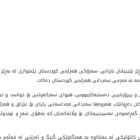
انيى ئه‌مڕۆ چوارشه‌ممه‌ 2021/4/28 به‌ڕێز نێچيرڤان بارزانى، سه‌رۆكى هه‌رێمى كوردستان پێشوا
‌مه‌ به‌ فه‌رمى سه‌ردانى هه‌رێمى كوردستان ده‌كات.
ن و پيرۆزباييى ده‌ستبه‌كاربوونى، هيواى سه‌ركه‌وتنى بۆ خواست و دو
ڤاتيكان ده‌ڕوانێت، هه‌روه‌ها سه‌ردانى قه‌داسه‌تى پاپاى بۆ عێراق و ه
ه‌ڕانه‌وه‌ى مه‌سيحييه‌كان بۆ وڵاته‌كه‌يان كه‌ به‌هۆى شه‌ڕ و توندوتيژ
كاتۆليكى له‌ عه‌نكاوه‌ به‌ هه‌نگاوێكى گرنگ و ئه‌رێنى له‌ قه‌ڵه‌م دا 