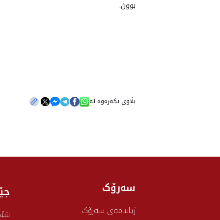
بوون.
بڵاوی بکەرەوە لە
سەرۆک
جێ
ژیاننامەی سەرۆک
شێخ