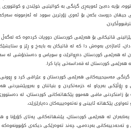
ه‌، بۆيه‌ ده‌بێ ئه‌وپه‌ڕى گرنگى به‌ كواليتيى خوێندن و كولتوورى پێك
 جيهان دروست بكه‌ن بۆ ئه‌وى زۆرترين سوود له‌ ئه‌زموونه‌ سه‌ركه‌و
ترقبووڵكردن.
ێزانينى ڤاتيكانى بۆ هه‌رێمى كوردستان دووپات كرده‌وه‌ كه‌ له‌گه‌ڵ 
 دان، ئاماژه‌ى به‌وه‌ش دا كه‌ له‌ ڤاتيكان به‌ بايه‌خ و ڕێز و ستايشێك
ردن له‌ هه‌رێمى كوردستان ده‌ڕوانرێت و سوپاس و ده‌ستخۆشى له‌ سه‌ر
ه‌ هه‌رێمى كوردستان له‌ قه‌داسه‌تى پاپا كرا.
ڵى گرنگى مه‌سيحييه‌كانى هه‌رێمى كوردستان و عێراقى كرد و ڕوونى كر
و ڕۆڵێكى به‌رچاو له‌ خزمه‌تكردن و بنياتنان و به‌روپێشبردنى ه
ه‌ بۆ زامنكردنى مافى هه‌موو پێكهاته‌كانى كوردستان، له‌ ده‌ستوورى 
‌واوى پێكهاته‌ ئايينى و نه‌ته‌وه‌يييه‌كان ده‌پارێزرێت.
ه‌نابه‌ران له‌ هه‌رێمى كوردستان، پێشهاته‌كانى په‌تاى كۆرۆنا و هه‌ڵ
 ته‌حه‌دييه‌كانى به‌رده‌مى، چه‌ند ته‌وه‌رێكى ديكه‌ى كۆبوونه‌وه‌كه‌ 