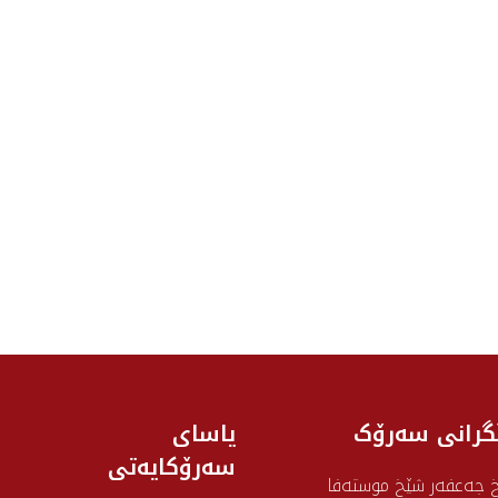
گرانی سه‌رۆک
یاسای
سەرۆکایەتی
 جەعفەر شێخ موستەفا