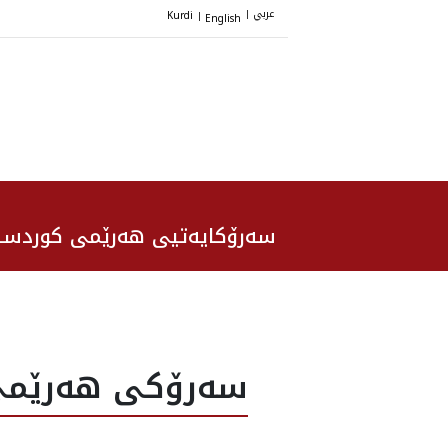
عربي
Kurdi
English
|
|
سەرۆکایەتیی هەرێمی کوردست
سه‌رۆكى هه‌رێمى 