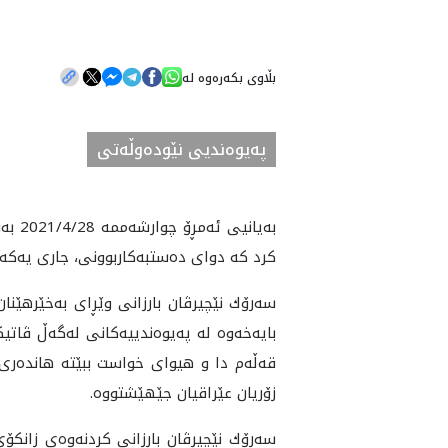
بڵاوی بکەرەوە لە
په‌یوه‌ندیی نێوده‌وڵه‌تی
به‌ي
كرد كه‌ دواى ده‌ستبه‌كاربوونى، جارى يه‌كه
سه‌رۆك نێچيرڤان بارزانى وێڕاى به‌خێرهێنا
بايه‌خه‌وه‌ له‌ په‌يوه‌ندييه‌كانى له‌گه‌ڵ 
قه‌ڵه‌م دا و هيواى خواست ببێته‌ هانده‌رى گ
زۆريان عێراقيان جێهێشتووه‌.
سه‌رۆك نێچيرڤان بارزانى كردنه‌وه‌ى زانكۆى 