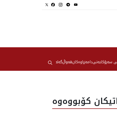
⚲
ی سەرۆکایەتی
دامەزراوەکان
هه‌واڵ
گەلەری
يكان كۆبووه‌وه‌