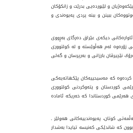
ه‌وه‌ژ‌يان و لێبورده‌يى بدرێت و زانكۆكان
تووه‌كان ببينن و ببنه‌ پردى په‌يوه‌ندى و
ئاواره‌كانى ديكه‌ى عێراق ده‌رگاى به‌ڕووى
ى زۆره‌وه‌ له‌م هه‌ڵوێسته‌ و له‌ كولتوورى
ۆك نێچيرڤان بارزانى و به‌رپرسان و گه‌لى
ده‌وه‌ كه‌ مه‌سيحييه‌كان پێكهاته‌يه‌كى
ه‌رێمى كوردستان و پته‌وكردنى كولتوورى
هه‌رێمى كوردستاندا كه‌ خه‌ريكه‌ ئاماده‌
مه‌تى كوتان، په‌يوه‌ندييه‌كانى هه‌ولێر ـ
بوون كه‌ شاندێكى كه‌نيسه‌ تيايدا به‌شدار