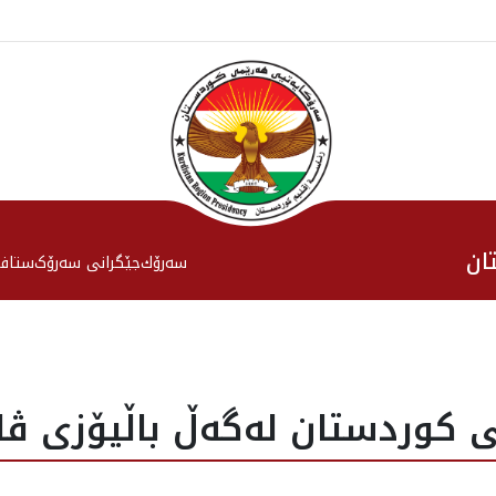
ان
سەرۆك
جێگرانی سه‌رۆک
ستاف
كوردستان له‌گه‌ڵ باڵيۆزى ڤات